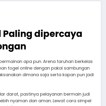
l Paling dipercaya
songan
permainan apa pun. Arena taruhan berkelas
ainan togel online dengan pakai sambungan
ilaksanakan dimana saja serta kapan pun jadi
dar darat, pastinya pelayanan bermain judi
g lebih nyaman dan aman. Lewat cara simpel