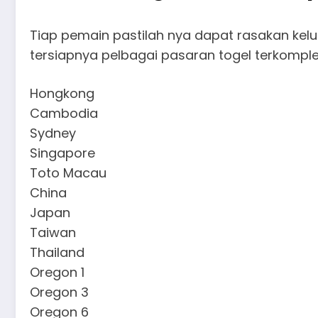
Tiap pemain pastilah nya dapat rasakan kel
tersiapnya pelbagai pasaran togel terkomplet
Hongkong
Cambodia
Sydney
Singapore
Toto Macau
China
Japan
Taiwan
Thailand
Oregon 1
Oregon 3
Oregon 6