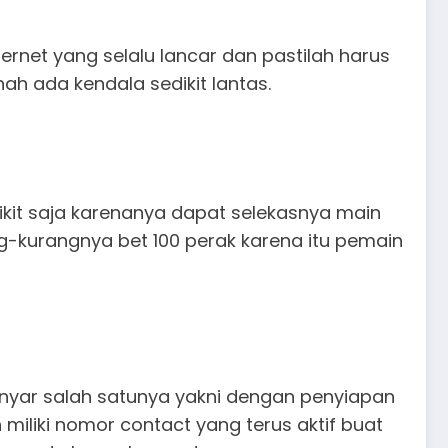
ernet yang selalu lancar dan pastilah harus
ah ada kendala sedikit lantas.
ikit saja karenanya dapat selekasnya main
ng-kurangnya bet 100 perak karena itu pemain
anyar salah satunya yakni dengan penyiapan
iliki nomor contact yang terus aktif buat