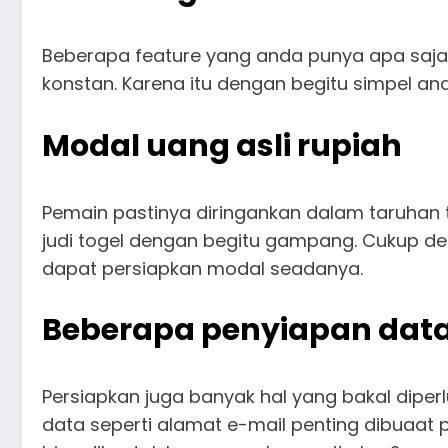
Beberapa feature yang anda punya apa saja j
konstan. Karena itu dengan begitu simpel and
Modal uang asli rupiah
Pemain pastinya diringankan dalam taruhan 
judi togel dengan begitu gampang. Cukup den
dapat persiapkan modal seadanya.
Beberapa penyiapan dat
Persiapkan juga banyak hal yang bakal dipe
data seperti alamat e-mail penting dibuaat