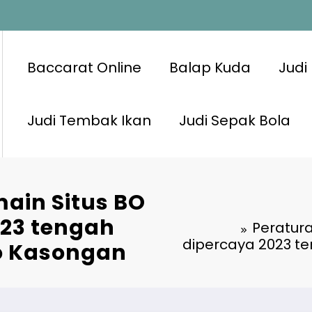
Baccarat Online
Balap Kuda
Judi
Judi Tembak Ikan
Judi Sepak Bola
ain Situs BO
023 tengah
Peratura
dipercaya 2023 te
mo Kasongan