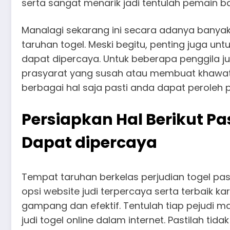
serta sangat menarik jadi tentulah pemain b
Manalagi sekarang ini secara adanya banyak
taruhan togel. Meski begitu, penting juga un
dapat dipercaya. Untuk beberapa penggila j
prasyarat yang susah atau membuat khawati
berbagai hal saja pasti anda dapat peroleh 
Persiapkan Hal Berikut Pa
Dapat dipercaya
Tempat taruhan berkelas perjudian togel pa
opsi website judi terpercaya serta terbaik ka
gampang dan efektif. Tentulah tiap pejudi m
judi togel online dalam internet. Pastilah tid