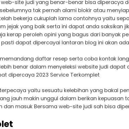
web-site judi yang benar-benar bisa diperacya
ebelumnya tak pernah alami blokir atau menyiapka
telah bekerja cukuplah lama contohnya yaitu sepan
jejak yang baik serta ini dapat anda saksikan jika
saja kerap peroleh opini yang bagus dari banyak pe
i pasti dapat dipercayai lantaran blog ini akan a
 memandang daftar resep serta coba kontak langs
ebih benar dalam menyeleksi website judi dapat 
apat dipercaya 2023 Service Terkomplet
 terpecaya yaitu sesuatu kelebihan yang bakal pema
yang jauh makin unggul dalam berikan kepuasan ta
 dan masuk Bersama web-site judi sah bisa diperca
let