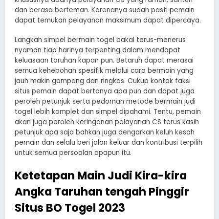
dan berasa berteman. Karenanya sudah pasti pemain
dapat temukan pelayanan maksimum dapat dipercaya.
Langkah simpel bermain togel bakal terus-menerus
nyaman tiap harinya terpenting dalam mendapat
keluasaan taruhan kapan pun. Betaruh dapat merasai
semua kehebohan spesifik melalui cara bermain yang
jauh makin gampang dan ringkas. Cukup kontak faksi
situs pemain dapat bertanya apa pun dan dapat juga
peroleh petunjuk serta pedoman metode bermain judi
togel lebih komplet dan simpel dipahami. Tentu, pemain
akan juga peroleh keringanan pelayanan CS terus kasih
petunjuk apa saja bahkan juga dengarkan keluh kesah
pemain dan selalu beri jalan keluar dan kontribusi terpilih
untuk semua persoalan apapun itu.
Ketetapan Main Judi Kira-kira
Angka Taruhan tengah Pinggir
Situs BO Togel 2023