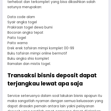
terhebat dan terkomplet yang bisa dikasihkan salah
satunya merupakan:
Data code alam
Syair angka togel
Prakiraan togel dewa bumi
Bocoran angka tepat
Paito togel
Paito warna
Erek erek tafsiran mimpi komplet 00-99
Buku tafsiran mimpi online bermotif
Buku angka shio komplet
Ramalan dan mistis togel.
Transaksi bisnis deposit dapat
terjangkau lewat apa saja
Service seterusnya dalam soal lakukan bisnis apapun itu
maka sangatlah nyaman dengan semua keluasaan yang
dapat dirasakn pemain antara lain yakni pelayanan