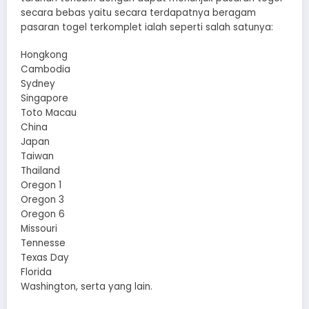
secara bebas yaitu secara terdapatnya beragam
pasaran togel terkomplet ialah seperti salah satunya:
Hongkong
Cambodia
Sydney
Singapore
Toto Macau
China
Japan
Taiwan
Thailand
Oregon 1
Oregon 3
Oregon 6
Missouri
Tennesse
Texas Day
Florida
Washington, serta yang lain.