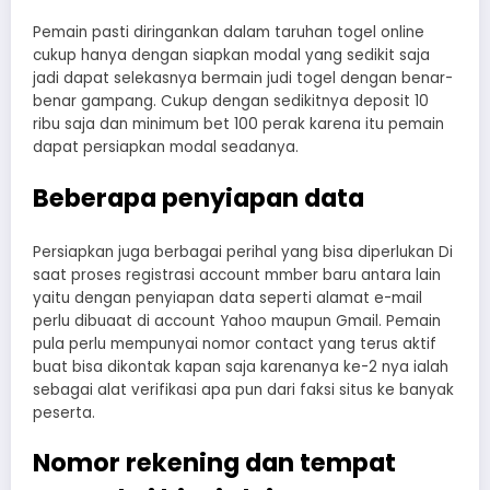
Pemain pasti diringankan dalam taruhan togel online
cukup hanya dengan siapkan modal yang sedikit saja
jadi dapat selekasnya bermain judi togel dengan benar-
benar gampang. Cukup dengan sedikitnya deposit 10
ribu saja dan minimum bet 100 perak karena itu pemain
dapat persiapkan modal seadanya.
Beberapa penyiapan data
Persiapkan juga berbagai perihal yang bisa diperlukan Di
saat proses registrasi account mmber baru antara lain
yaitu dengan penyiapan data seperti alamat e-mail
perlu dibuaat di account Yahoo maupun Gmail. Pemain
pula perlu mempunyai nomor contact yang terus aktif
buat bisa dikontak kapan saja karenanya ke-2 nya ialah
sebagai alat verifikasi apa pun dari faksi situs ke banyak
peserta.
Nomor rekening dan tempat