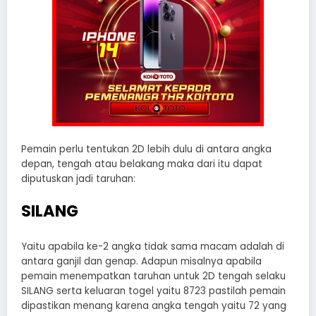
Pemain perlu tentukan 2D lebih dulu di antara angka
depan, tengah atau belakang maka dari itu dapat
diputuskan jadi taruhan:
SILANG
Yaitu apabila ke-2 angka tidak sama macam adalah di
antara ganjil dan genap. Adapun misalnya apabila
pemain menempatkan taruhan untuk 2D tengah selaku
SILANG serta keluaran togel yaitu 8723 pastilah pemain
dipastikan menang karena angka tengah yaitu 72 yang