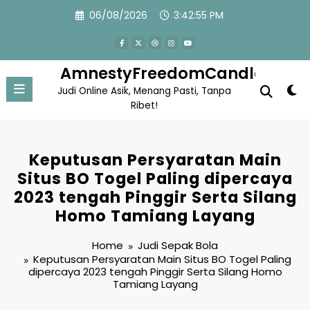
Skip
06/08/2026
3:42:56 PM
to
content
AmnestyFreedomCandles
Judi Online Asik, Menang Pasti, Tanpa
Ribet!
Keputusan Persyaratan Main
Situs BO Togel Paling dipercaya
2023 tengah Pinggir Serta Silang
Homo Tamiang Layang
Home
Judi Sepak Bola
Keputusan Persyaratan Main Situs BO Togel Paling
dipercaya 2023 tengah Pinggir Serta Silang Homo
Tamiang Layang