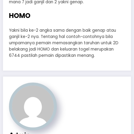
mana 7 jadi ganjil dan 2 yakni genap.
HOMO
Yakni bila ke-2 angka sama dengan baik genap atau
ganjil ke-2 nya. Tentang hal contoh-contohnya bila
umpamanya pemain memasangkan taruhan untuk 2D
belakang jadi HOMO dan keluaran togel merupakan
6744 pastilah pemain dipastikan menang.