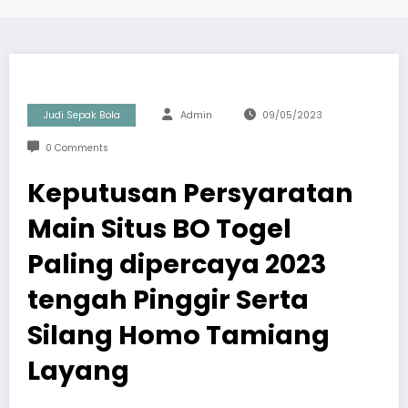
Judi Sepak Bola
Admin
09/05/2023
0 Comments
Keputusan Persyaratan
Main Situs BO Togel
Paling dipercaya 2023
tengah Pinggir Serta
Silang Homo Tamiang
Layang