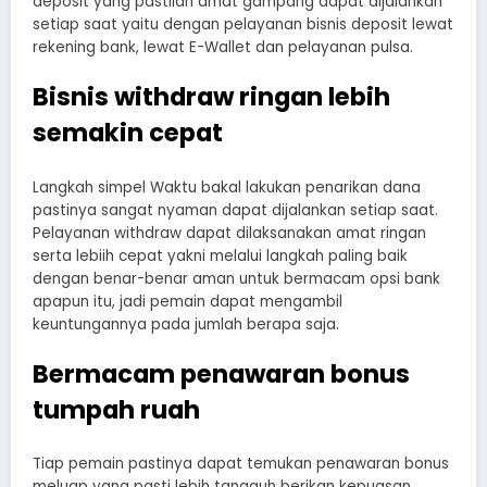
deposit yang pastilah amat gampang dapat dijalankan
setiap saat yaitu dengan pelayanan bisnis deposit lewat
rekening bank, lewat E-Wallet dan pelayanan pulsa.
Bisnis withdraw ringan lebih
semakin cepat
Langkah simpel Waktu bakal lakukan penarikan dana
pastinya sangat nyaman dapat dijalankan setiap saat.
Pelayanan withdraw dapat dilaksanakan amat ringan
serta lebiih cepat yakni melalui langkah paling baik
dengan benar-benar aman untuk bermacam opsi bank
apapun itu, jadi pemain dapat mengambil
keuntungannya pada jumlah berapa saja.
Bermacam penawaran bonus
tumpah ruah
Tiap pemain pastinya dapat temukan penawaran bonus
meluap yang pasti lebih tangguh berikan kepuasan