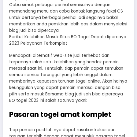
Coba simak pelbagai perihal semisalnya dengan
memandang menu dan coba kontak langsung faksi CS
untuk bertanya berbagai perihal jadi segalnya bakal
memberikan anda pemikiran lebih pas dalam menyeleksi
blog judi bisa dipercaya.
Berikut Kelebihan Masuk Situs BO Togel Dapat dipercaya
2023 Pelayanan Terkomplet
Mendapati alternatif web-site judi terhebat dan
terpecaya ialah satu kelebihan yang hendak pemain
merasai saat ini. Tentulah, tiap pemain dapat temukan
semua service terunggul yang lebih unggul dalam
memberinya kepuasan taruhan togel online. Akan halnya
keunggulan yang dapat pemain merasai dengan bisa
pilih serta masuk Bersama blog judi sah bisa dipercaya
BO togel 2023 ini salah satunya yakni:
Pasaran togel amat komplet
Tiap pemain pastilah nya dapat rasakan keluasaan
taruhan terlebih dengan dapat menunjuk pasaran togel