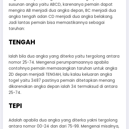
susunan angka yaitu ABCD, karenanya pemain dapat
mengira AB menjadi dua angka depan, BC menjadi dua
angka tengah adan CD menjadi dua angka belakang.
Jadi lantas pemain bisa memastikannya sebagai
taruhan:
TENGAH
Ialah bila dua angka yang diterka yaitu tergolong antara
nomor 25-74. Mengenai perumpamaannya apabila
contohnya pemain memasangkan taruhan untuk angka
2D depan menjadi TENGAH, lalu kalau keluaran angka
togel yaitu 3487 pastinya pemain ditetapkan menang
dikarenakan angka depan ialah 34 termaksud di antara
25-74.
TEPI
Adalah apabila dua angka yang diterka yakni tergolong
antara nomor 00-24 dan dari 75-99. Mengenai misalnya,