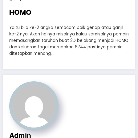
HOMO
Yaitu bila ke-2 angka semacam baik genap atau ganjil
ke-2 nya. Akan halnya misalnya kalau semisalnya pemain
memasangkan taruhan buat 2D belakang menjadi HOMO
dan keluaran togel merupakan 6744 pastinya pemain
ditetapkan menang.
Admin