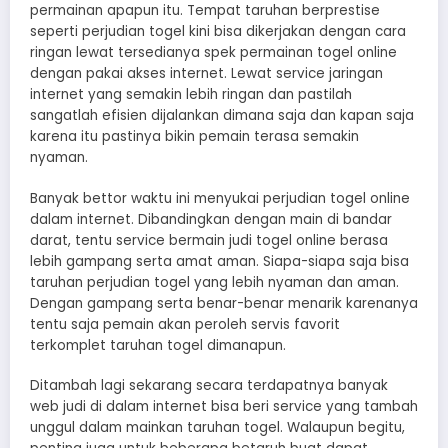
permainan apapun itu. Tempat taruhan berprestise
seperti perjudian togel kini bisa dikerjakan dengan cara
ringan lewat tersedianya spek permainan togel online
dengan pakai akses internet. Lewat service jaringan
internet yang semakin lebih ringan dan pastilah
sangatlah efisien dijalankan dimana saja dan kapan saja
karena itu pastinya bikin pemain terasa semakin
nyaman.
Banyak bettor waktu ini menyukai perjudian togel online
dalam internet. Dibandingkan dengan main di bandar
darat, tentu service bermain judi togel online berasa
lebih gampang serta amat aman. Siapa-siapa saja bisa
taruhan perjudian togel yang lebih nyaman dan aman.
Dengan gampang serta benar-benar menarik karenanya
tentu saja pemain akan peroleh servis favorit
terkomplet taruhan togel dimanapun.
Ditambah lagi sekarang secara terdapatnya banyak
web judi di dalam internet bisa beri service yang tambah
unggul dalam mainkan taruhan togel. Walaupun begitu,