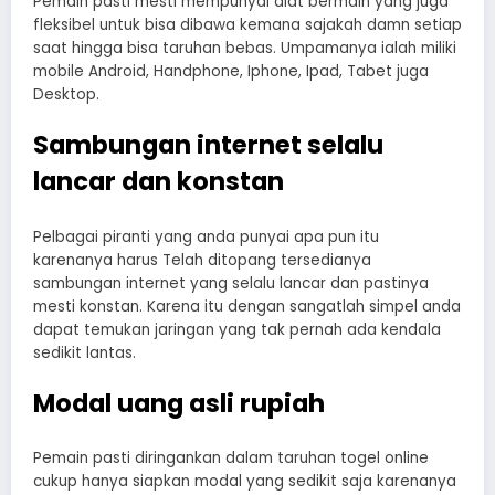
Pemain pasti mesti mempunyai alat bermain yang juga
fleksibel untuk bisa dibawa kemana sajakah damn setiap
saat hingga bisa taruhan bebas. Umpamanya ialah miliki
mobile Android, Handphone, Iphone, Ipad, Tabet juga
Desktop.
Sambungan internet selalu
lancar dan konstan
Pelbagai piranti yang anda punyai apa pun itu
karenanya harus Telah ditopang tersedianya
sambungan internet yang selalu lancar dan pastinya
mesti konstan. Karena itu dengan sangatlah simpel anda
dapat temukan jaringan yang tak pernah ada kendala
sedikit lantas.
Modal uang asli rupiah
Pemain pasti diringankan dalam taruhan togel online
cukup hanya siapkan modal yang sedikit saja karenanya