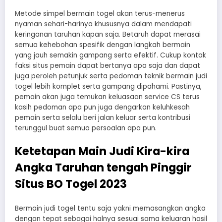
Metode simpel bermain togel akan terus-menerus
nyaman sehari-harinya khususnya dalam mendapati
keringanan taruhan kapan saja. Betaruh dapat merasai
semua kehebohan spesifik dengan langkah bermain
yang jauh semakin gampang serta efektif. Cukup kontak
faksi situs pemain dapat bertanya apa saja dan dapat
juga peroleh petunjuk serta pedoman teknik bermain judi
togel lebih komplet serta gampang dipahami. Pastinya,
pemain akan juga temukan keluasaan service CS terus
kasih pedoman apa pun juga dengarkan keluhkesah
pemain serta selalu beri jalan keluar serta kontribusi
terunggul buat semua persoalan apa pun.
Ketetapan Main Judi Kira-kira
Angka Taruhan tengah Pinggir
Situs BO Togel 2023
Bermain judi togel tentu saja yakni memasangkan angka
dengan tepat sebagai halnya sesuai sama keluaran hasil