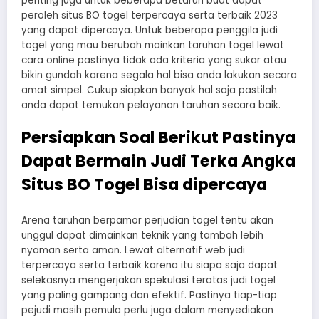
penting juga untuk beberapa betaruh buat dapat
peroleh situs BO togel terpercaya serta terbaik 2023
yang dapat dipercaya. Untuk beberapa penggila judi
togel yang mau berubah mainkan taruhan togel lewat
cara online pastinya tidak ada kriteria yang sukar atau
bikin gundah karena segala hal bisa anda lakukan secara
amat simpel. Cukup siapkan banyak hal saja pastilah
anda dapat temukan pelayanan taruhan secara baik.
Persiapkan Soal Berikut Pastinya
Dapat Bermain Judi Terka Angka
Situs BO Togel Bisa dipercaya
Arena taruhan berpamor perjudian togel tentu akan
unggul dapat dimainkan teknik yang tambah lebih
nyaman serta aman. Lewat alternatif web judi
terpercaya serta terbaik karena itu siapa saja dapat
selekasnya mengerjakan spekulasi teratas judi togel
yang paling gampang dan efektif. Pastinya tiap-tiap
pejudi masih pemula perlu juga dalam menyediakan