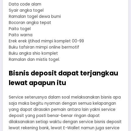
Data code alam
Syair angka togel
Ramalan togel dewa bumi
Bocoran angka tepat
Paito togel
Paito warna
Erek erek ijtihad mimpi komplet 00-99
Buku tafsiran mimpi online bermotif
Buku angka shio komplet
Ramalan dan mistis togel.
Bisnis deposit dapat terjangkau
lewat apapun itu
Service seterusnya dalam soal melaksanakan bisnis apa
saja maka begitu nyaman dengan semua kelapangan
yang dapat dirasakn pemain antara lain yakni service
deposit yang pasti benar-benar ringan dapat
dilaksanakan setiap waktu dengan service bisnis deposit
lewat rekening bank, lewat E-Wallet namun juga service