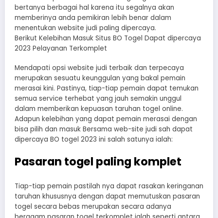
bertanya berbagai hal karena itu segalnya akan
memberinya anda pemikiran lebih benar dalam
menentukan website judi paling dipercaya.
Berikut Kelebihan Masuk Situs BO Togel Dapat dipercaya
2023 Pelayanan Terkomplet
Mendapati opsi website judi terbaik dan terpecaya
merupakan sesuatu keunggulan yang bakal pemain
merasai kini. Pastinya, tiap-tiap pemain dapat temukan
semua service terhebat yang jauh semakin unggul
dalam memberikan kepuasan taruhan togel online.
Adapun kelebihan yang dapat pemain merasai dengan
bisa pilih dan masuk Bersama web-site judi sah dapat
dipercaya BO togel 2023 ini salah satunya ialah:
Pasaran togel paling komplet
Tiap-tiap pemain pastilah nya dapat rasakan keringanan
taruhan khususnya dengan dapat memutuskan pasaran
togel secara bebas merupakan secara adanya
beragam pasaran togel terkomplet ialah seperti antara