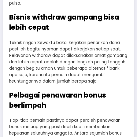
pulsa.
Bisnis withdraw gampang bisa
lebih cepat
Teknik ringan Sewaktu bakal kerjakan penarikan dana
pastilah begitu nyaman dapat dikerjakan setiap saat.
Pelayanan withdraw dapat dilaksanakan amat gampang
dan lebiih cepat adalah dengan langkah paling tangguh
dengan begitu aman untuk beberapa alternatif bank
apa saja, karena itu pemain dapat mengambil
keuntungannya dalam jumlah berapa saja.
Pelbagai penawaran bonus
berlimpah
Tiap-tiap pemain pastinya dapat peroleh penawaran
bonus meluap yang pasti lebih kuat memberikan
kepuasan seluruhnya anggota. Antara sejumlah bonus