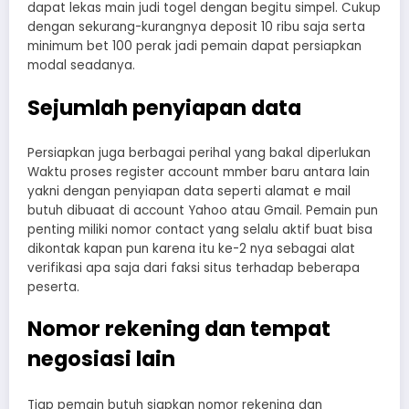
dapat lekas main judi togel dengan begitu simpel. Cukup
dengan sekurang-kurangnya deposit 10 ribu saja serta
minimum bet 100 perak jadi pemain dapat persiapkan
modal seadanya.
Sejumlah penyiapan data
Persiapkan juga berbagai perihal yang bakal diperlukan
Waktu proses register account mmber baru antara lain
yakni dengan penyiapan data seperti alamat e mail
butuh dibuaat di account Yahoo atau Gmail. Pemain pun
penting miliki nomor contact yang selalu aktif buat bisa
dikontak kapan pun karena itu ke-2 nya sebagai alat
verifikasi apa saja dari faksi situs terhadap beberapa
peserta.
Nomor rekening dan tempat
negosiasi lain
Tiap pemain butuh siapkan nomor rekening dan