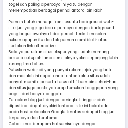
togel sah paling dipercaya ini yaitu dengan
menempatkan berbagai perihal antara lain ialah:
Pemain butuh menegaskan sesuatu background web-
site judi yang juga bisa diperacya dengan background
yang bagus awalnya tidak pernah terikut masalah
hukum apapun itu dan tak pernah alami blokir atau
sediakan link alternative.
Baiknya putuskan situs eksper yang sudah memang
bekerja cukuplah lama semisalnya yakni sepanjang lebih
kurang lima tahun.
Putuskan web judi yang punyai rekam jejak yang baik
dan masalah ini dapat anda tonton kalau situs udah
banyak memiliki peserta terus aktif bermain sehari-hari
dan situs juga pastinya kerap temukan tanggapan yang
bagus dari banyak anggota.
Tetapkan blog judi dengan peringkat tinggi sudah
dipastikan dapat diyakini lantaran site ini bakal ada
pada hasil pelacakan Google teratas sebagai blog judi
terpecaya dan terutama.
Coba simak beragam hal semisalnya dengan