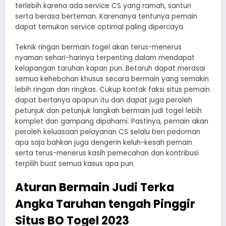
terlebih karena ada service CS yang ramah, santun
serta berasa berteman. Karenanya tentunya pemain
dapat temukan service optimal paling dipercaya.
Teknik ringan bermain togel akan terus-menerus
nyaman sehari-harinya terpenting dalam mendapat
kelapangan taruhan kapan pun. Betaruh dapat merasai
semua kehebohan khusus secara bermain yang semakin
lebih ringan dan ringkas. Cukup kontak faksi situs pemain
dapat bertanya apapun itu dan dapat juga peroleh
petunjuk dan petunjuk langkah bermain judi togel lebih
komplet dan gampang dipahami. Pastinya, pemain akan
peroleh keluasaan pelayanan CS selalu beri pedoman
apa saja bahkan juga dengerin keluh-kesah pemain
serta terus-menerus kasih pemecahan dan kontribusi
terpilih buat semua kasus apa pun.
Aturan Bermain Judi Terka
Angka Taruhan tengah Pinggir
Situs BO Togel 2023