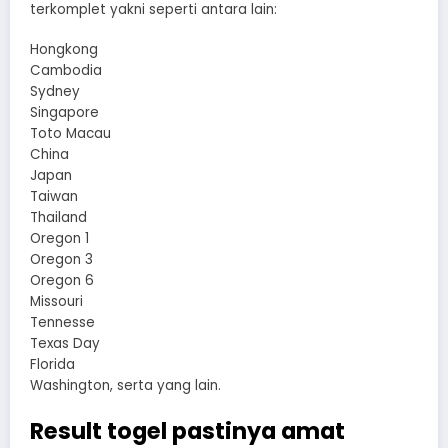
terkomplet yakni seperti antara lain:
Hongkong
Cambodia
Sydney
Singapore
Toto Macau
China
Japan
Taiwan
Thailand
Oregon 1
Oregon 3
Oregon 6
Missouri
Tennesse
Texas Day
Florida
Washington, serta yang lain.
Result togel pastinya amat