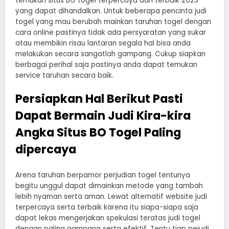
temukan situs BO togel terpercaya dan terbaik 2023
yang dapat dihandalkan. Untuk beberapa pencinta judi
togel yang mau berubah mainkan taruhan togel dengan
cara online pastinya tidak ada persyaratan yang sukar
atau membikin risau lantaran segala hal bisa anda
melakukan secara sangatlah gampang. Cukup siapkan
berbagai perihal saja pastinya anda dapat temukan
service taruhan secara baik.
Persiapkan Hal Berikut Pasti
Dapat Bermain Judi Kira-kira
Angka Situs BO Togel Paling
dipercaya
Arena taruhan berpamor perjudian togel tentunya
begitu unggul dapat dimainkan metode yang tambah
lebih nyaman serta aman. Lewat alternatif website judi
terpercaya serta terbaik karena itu siapa-siapa saja
dapat lekas mengerjakan spekulasi teratas judi togel
dengan paling gampang serta efektif. Tentu tiap pejudi