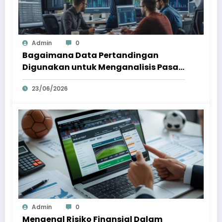
Admin
0
Bagaimana Data Pertandingan
Digunakan untuk Menganalisis Pasar
1X2 di Industri Perjudian
23/06/2026
Admin
0
Mengenal Risiko Finansial Dalam