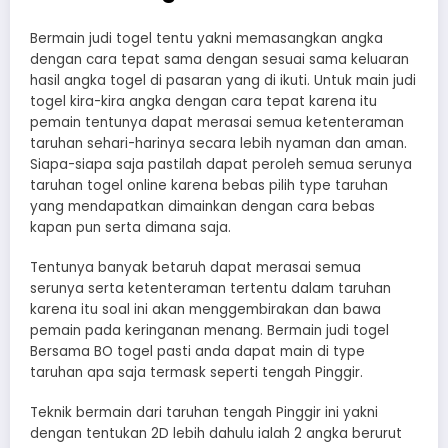
Bermain judi togel tentu yakni memasangkan angka
dengan cara tepat sama dengan sesuai sama keluaran
hasil angka togel di pasaran yang di ikuti. Untuk main judi
togel kira-kira angka dengan cara tepat karena itu
pemain tentunya dapat merasai semua ketenteraman
taruhan sehari-harinya secara lebih nyaman dan aman.
Siapa-siapa saja pastilah dapat peroleh semua serunya
taruhan togel online karena bebas pilih type taruhan
yang mendapatkan dimainkan dengan cara bebas
kapan pun serta dimana saja.
Tentunya banyak betaruh dapat merasai semua
serunya serta ketenteraman tertentu dalam taruhan
karena itu soal ini akan menggembirakan dan bawa
pemain pada keringanan menang. Bermain judi togel
Bersama BO togel pasti anda dapat main di type
taruhan apa saja termask seperti tengah Pinggir.
Teknik bermain dari taruhan tengah Pinggir ini yakni
dengan tentukan 2D lebih dahulu ialah 2 angka berurut