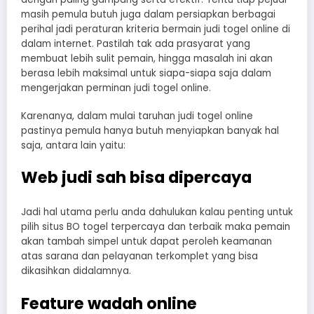
masih pemula butuh juga dalam persiapkan berbagai
perihal jadi peraturan kriteria bermain judi togel online di
dalam internet. Pastilah tak ada prasyarat yang
membuat lebih sulit pemain, hingga masalah ini akan
berasa lebih maksimal untuk siapa-siapa saja dalam
mengerjakan perminan judi togel online.
Karenanya, dalam mulai taruhan judi togel online
pastinya pemula hanya butuh menyiapkan banyak hal
saja, antara lain yaitu:
Web judi sah bisa dipercaya
Jadi hal utama perlu anda dahulukan kalau penting untuk
pilih situs BO togel terpercaya dan terbaik maka pemain
akan tambah simpel untuk dapat peroleh keamanan
atas sarana dan pelayanan terkomplet yang bisa
dikasihkan didalamnya.
Feature wadah online