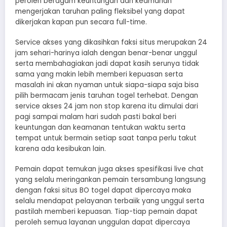
peroleh beragam keuntungan dan keamanan
mengerjakan taruhan paling fleksibel yang dapat
dikerjakan kapan pun secara full-time.
Service akses yang dikasihkan faksi situs merupakan 24
jam sehari-harinya ialah dengan benar-benar unggul
serta membahagiakan jadi dapat kasih serunya tidak
sama yang makin lebih memberi kepuasan serta
masalah ini akan nyaman untuk siapa-siapa saja bisa
pilih bermacam jenis taruhan togel terhebat. Dengan
service akses 24 jam non stop karena itu dimulai dari
pagi sampai malam hari sudah pasti bakal beri
keuntungan dan keamanan tentukan waktu serta
tempat untuk bermain setiap saat tanpa perlu takut
karena ada kesibukan lain.
Pemain dapat temukan juga akses spesifikasi live chat
yang selalu meringankan pemain tersambung langsung
dengan faksi situs BO togel dapat dipercaya maka
selalu mendapat pelayanan terbaiik yang unggul serta
pastilah memberi kepuasan. Tiap-tiap pemain dapat
peroleh semua layanan unggulan dapat dipercaya