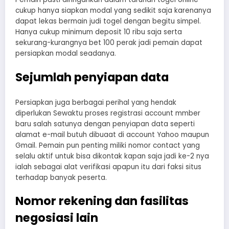
cukup hanya siapkan modal yang sedikit saja karenanya
dapat lekas bermain judi togel dengan begitu simpel.
Hanya cukup minimum deposit 10 ribu saja serta
sekurang-kurangnya bet 100 perak jadi pemain dapat
persiapkan modal seadanya.
Sejumlah penyiapan data
Persiapkan juga berbagai perihal yang hendak
diperlukan Sewaktu proses registrasi account mmber
baru salah satunya dengan penyiapan data seperti
alamat e-mail butuh dibuaat di account Yahoo maupun
Gmail. Pemain pun penting miliki nomor contact yang
selalu aktif untuk bisa dikontak kapan saja jadi ke-2 nya
ialah sebagai alat verifikasi apapun itu dari faksi situs
terhadap banyak peserta.
Nomor rekening dan fasilitas
negosiasi lain