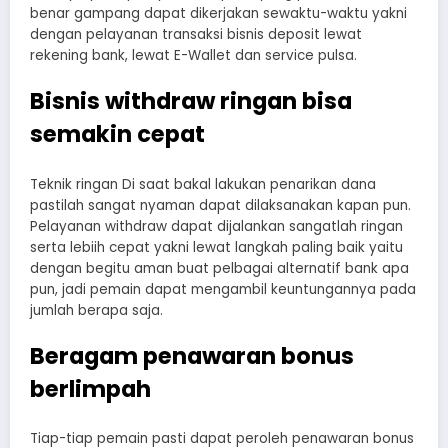
benar gampang dapat dikerjakan sewaktu-waktu yakni
dengan pelayanan transaksi bisnis deposit lewat
rekening bank, lewat E-Wallet dan service pulsa.
Bisnis withdraw ringan bisa
semakin cepat
Teknik ringan Di saat bakal lakukan penarikan dana
pastilah sangat nyaman dapat dilaksanakan kapan pun.
Pelayanan withdraw dapat dijalankan sangatlah ringan
serta lebiih cepat yakni lewat langkah paling baik yaitu
dengan begitu aman buat pelbagai alternatif bank apa
pun, jadi pemain dapat mengambil keuntungannya pada
jumlah berapa saja.
Beragam penawaran bonus
berlimpah
Tiap-tiap pemain pasti dapat peroleh penawaran bonus