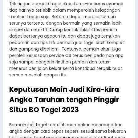
Trik ringan bermain togel akan terus-menerus nyaman
tiap harinya terlebih dalam memperoleh kelapangan
taruhan kapan saja. Betaruh dapat merasai semua
serunya tertentu dengan bermain yang semakin lebih
simpel dan efektif. Cukup kontak faksi situs pemain
dapat bertanya apapun itu dan dapat juga temukan
pedoman dan tips trik bermain judi togel lebih komplet
dan gampang dipahami. Tentunya, pemain akan juga
peroleh keluasaan service CS terus beri pedoman apa
saja sampai dengerin rintihan pemain dan terus-
menerus beri jalan keluar serta kontribusi terbaik buat
semua masalah apapun itu.
Keputusan Main Judi Kira-kira
Angka Taruhan tengah Pinggir
Situs BO Togel 2023
Bermain judi togel tentulah merupakan menempatkan
angka dengan cara tepat seperti sesuai sama keluaran
hasil angka togel pada pasaran yang di ikuti. Buat main