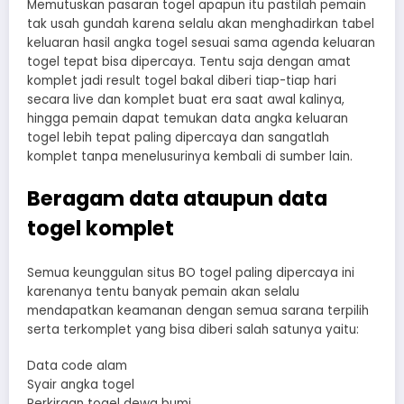
Memutuskan pasaran togel apapun itu pastilah pemain
tak usah gundah karena selalu akan menghadirkan tabel
keluaran hasil angka togel sesuai sama agenda keluaran
togel tepat bisa dipercaya. Tentu saja dengan amat
komplet jadi result togel bakal diberi tiap-tiap hari
secara live dan komplet buat era saat awal kalinya,
hingga pemain dapat temukan data angka keluaran
togel lebih tepat paling dipercaya dan sangatlah
komplet tanpa menelusurinya kembali di sumber lain.
Beragam data ataupun data
togel komplet
Semua keunggulan situs BO togel paling dipercaya ini
karenanya tentu banyak pemain akan selalu
mendapatkan keamanan dengan semua sarana terpilih
serta terkomplet yang bisa diberi salah satunya yaitu:
Data code alam
Syair angka togel
Perkiraan togel dewa bumi