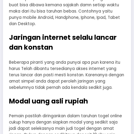
buat bisa dibawa kemana sajakah damn setiap waktu
maka dari itu bisa taruhan bebas. Contohnya yaitu
punya mobile Android, Handphone, Iphone, Ipad, Tabet
dan Desktop.
Jaringan internet selalu lancar
dan konstan
Beberapa piranti yang anda punyai apa pun karena itu
harus Telah dibantu tersedianya akses internet yang
terus lancar dan pasti mesti konstan. Karenanya dengan
amat simpel anda dapat peroleh jaringan yang
sebelumnya tidak pernah ada kendala sedikit juga.
Modal uang asli rupiah
Pemain pastilah diringankan dalam taruhan togel online
cukup hanya dengan siapkan modal yang sedikit saja
jadi dapat selekasnya main judi togel dengan amat