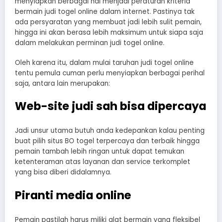
menyiapkan berbagai hal menjadi peraturan kriteria
bermain judi togel online dalam internet. Pastinya tak
ada persyaratan yang membuat jadi lebih sulit pemain,
hingga ini akan berasa lebih maksimum untuk siapa saja
dalam melakukan perminan judi togel online.
Oleh karena itu, dalam mulai taruhan judi togel online
tentu pemula cuman perlu menyiapkan berbagai perihal
saja, antara lain merupakan:
Web-site judi sah bisa dipercaya
Jadi unsur utama butuh anda kedepankan kalau penting
buat pilih situs BO togel terpercaya dan terbaik hingga
pemain tambah lebih ringan untuk dapat temukan
ketenteraman atas layanan dan service terkomplet
yang bisa diberi didalamnya.
Piranti media online
Pemain pastilah harus miliki alat bermain yang fleksibel