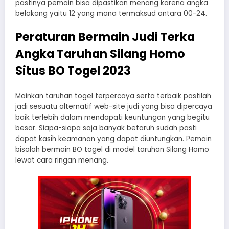
pastinya pemain bisa dipastikan menang karena angka
belakang yaitu 12 yang mana termaksud antara 00-24.
Peraturan Bermain Judi Terka
Angka Taruhan Silang Homo
Situs BO Togel 2023
Mainkan taruhan togel terpercaya serta terbaik pastilah
jadi sesuatu alternatif web-site judi yang bisa dipercaya
baik terlebih dalam mendapati keuntungan yang begitu
besar. Siapa-siapa saja banyak betaruh sudah pasti
dapat kasih keamanan yang dapat diuntungkan. Pemain
bisalah bermain BO togel di model taruhan Silang Homo
lewat cara ringan menang.