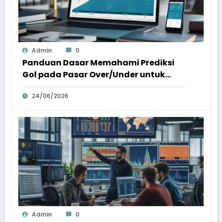
Admin
0
Panduan Dasar Memahami Prediksi
Gol pada Pasar Over/Under untuk
Pemula
24/06/2026
Admin
0