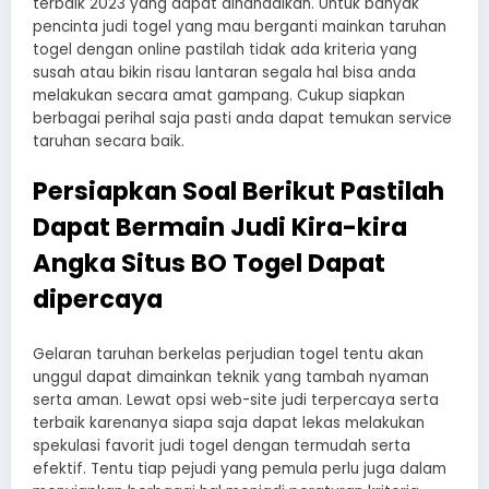
terbaik 2023 yang dapat dihandalkan. Untuk banyak
pencinta judi togel yang mau berganti mainkan taruhan
togel dengan online pastilah tidak ada kriteria yang
susah atau bikin risau lantaran segala hal bisa anda
melakukan secara amat gampang. Cukup siapkan
berbagai perihal saja pasti anda dapat temukan service
taruhan secara baik.
Persiapkan Soal Berikut Pastilah
Dapat Bermain Judi Kira-kira
Angka Situs BO Togel Dapat
dipercaya
Gelaran taruhan berkelas perjudian togel tentu akan
unggul dapat dimainkan teknik yang tambah nyaman
serta aman. Lewat opsi web-site judi terpercaya serta
terbaik karenanya siapa saja dapat lekas melakukan
spekulasi favorit judi togel dengan termudah serta
efektif. Tentu tiap pejudi yang pemula perlu juga dalam