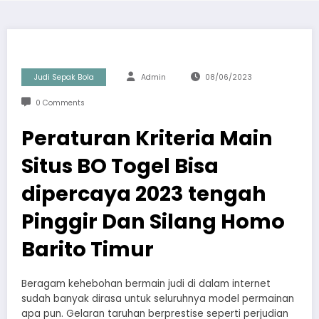
Judi Sepak Bola
Admin
08/06/2023
0 Comments
Peraturan Kriteria Main
Situs BO Togel Bisa
dipercaya 2023 tengah
Pinggir Dan Silang Homo
Barito Timur
Beragam kehebohan bermain judi di dalam internet
sudah banyak dirasa untuk seluruhnya model permainan
apa pun. Gelaran taruhan berprestise seperti perjudian