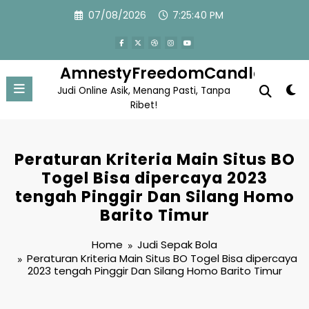
Skip
07/08/2026
7:25:41 PM
to
content
AmnestyFreedomCandles
Judi Online Asik, Menang Pasti, Tanpa
Ribet!
Peraturan Kriteria Main Situs BO
Togel Bisa dipercaya 2023
tengah Pinggir Dan Silang Homo
Barito Timur
Home
Judi Sepak Bola
Peraturan Kriteria Main Situs BO Togel Bisa dipercaya
2023 tengah Pinggir Dan Silang Homo Barito Timur