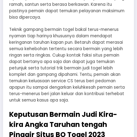
ramah, santun serta berasa berkawan. Karena itu
pastinya pemain dapat temukan pelayanan maksimum
bisa dipercaya.
Teknik gampang bermain togel bakal terus-menerus
nyaman tiap harinya khususnya dalam mendapat
keringanan taruhan kapan pun. Betaruh dapat merasai
semua kehebohan tertentu secara bermain yang lebih
ringan serta ringkas. Cukup kontak faksi situs pemain
dapat bertanya apa saja dan dapat juga temukan
petunjuk serta tutorial trik bermain judi togel lebih
komplet dan gampang dipahami. Tentu, pemain akan
temukan keluasaan service CS terus beri pedoman
apapun itu sampai dengarkan keluhkesah pemain serta
terus-menerus beri jalan keluar dan kontribusi terhebat
untuk semua kasus apa saja.
Keputusan Bermain Judi Kira-
kira Angka Taruhan tengah
Pinggir Situs BO Togel 2023