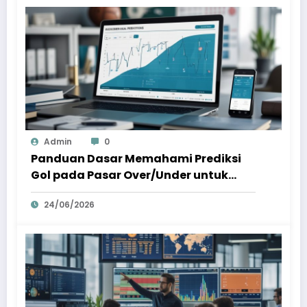
Admin
0
Panduan Dasar Memahami Prediksi
Gol pada Pasar Over/Under untuk
Pemula
24/06/2026