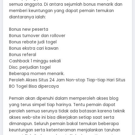
semua anggota. Di antara sejumlah bonus menarik dan
memberi keuntungan yang dapat pemain temukan
diantaranya ialah:
Bonus new peserta
Bonus turnover dan rollover
Bonus rebate judi togel
Bonus ekstra cari kawan
Bonus referal
Cashback 1 minggu sekali
Disc. perjudian togel
Beberapa momen menarik.
Peroleh Akses Situs 24 Jam Non-stop Tiap-tiap Hari Situs
BO Togel Bisa dipercaya
Pemain akan dipenuhi dalam memperoleh akses blog
yang terus simpel tiap harinya. Tentu pemain dapat
peroleh semua serunya tidak ada batasan karena teknik
akses web-site ini bisa dikerjakan setiap saat serta
dimanapun. Seluruh pemain bakal temukan beberapa
keuntungan serta ketenteraman menjalankan taruhan