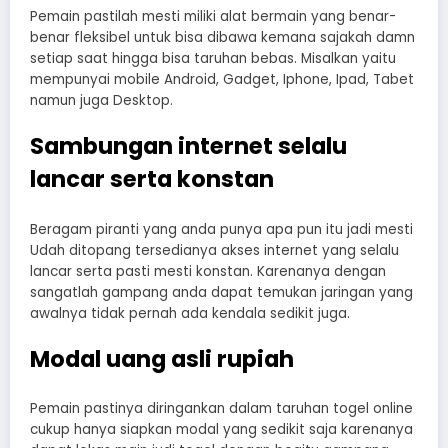
Pemain pastilah mesti miliki alat bermain yang benar-
benar fleksibel untuk bisa dibawa kemana sajakah damn
setiap saat hingga bisa taruhan bebas. Misalkan yaitu
mempunyai mobile Android, Gadget, Iphone, Ipad, Tabet
namun juga Desktop.
Sambungan internet selalu
lancar serta konstan
Beragam piranti yang anda punya apa pun itu jadi mesti
Udah ditopang tersedianya akses internet yang selalu
lancar serta pasti mesti konstan. Karenanya dengan
sangatlah gampang anda dapat temukan jaringan yang
awalnya tidak pernah ada kendala sedikit juga.
Modal uang asli rupiah
Pemain pastinya diringankan dalam taruhan togel online
cukup hanya siapkan modal yang sedikit saja karenanya