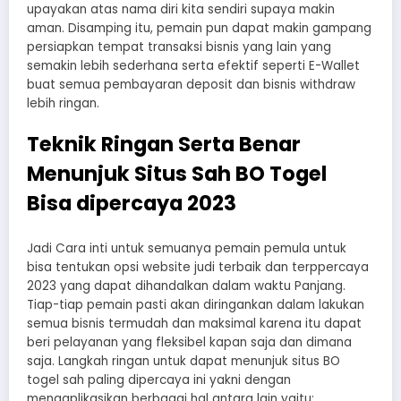
upayakan atas nama diri kita sendiri supaya makin
aman. Disamping itu, pemain pun dapat makin gampang
persiapkan tempat transaksi bisnis yang lain yang
semakin lebih sederhana serta efektif seperti E-Wallet
buat semua pembayaran deposit dan bisnis withdraw
lebih ringan.
Teknik Ringan Serta Benar
Menunjuk Situs Sah BO Togel
Bisa dipercaya 2023
Jadi Cara inti untuk semuanya pemain pemula untuk
bisa tentukan opsi website judi terbaik dan terppercaya
2023 yang dapat dihandalkan dalam waktu Panjang.
Tiap-tiap pemain pasti akan diringankan dalam lakukan
semua bisnis termudah dan maksimal karena itu dapat
beri pelayanan yang fleksibel kapan saja dan dimana
saja. Langkah ringan untuk dapat menunjuk situs BO
togel sah paling dipercaya ini yakni dengan
mengaplikasikan berbagai hal antara lain yaitu: