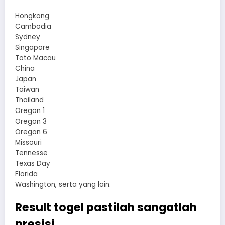
Hongkong
Cambodia
Sydney
Singapore
Toto Macau
China
Japan
Taiwan
Thailand
Oregon 1
Oregon 3
Oregon 6
Missouri
Tennesse
Texas Day
Florida
Washington, serta yang lain.
Result togel pastilah sangatlah
presisi