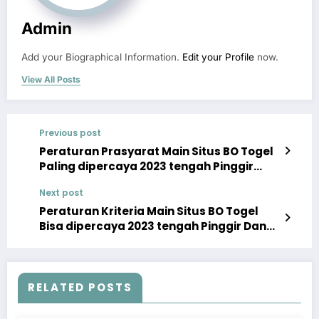
Admin
Add your Biographical Information.
Edit your Profile
now.
View All Posts
Previous post
Peraturan Prasyarat Main Situs BO Togel
Paling dipercaya 2023 tengah Pinggir
Serta Silang Homo Katingan
Next post
Peraturan Kriteria Main Situs BO Togel
Bisa dipercaya 2023 tengah Pinggir Dan
Silang Homo Barito Timur
RELATED POSTS