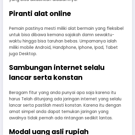
Piranti alat online
Pemain pastinya mesti miliki alat bermain yang fleksibel
untuk bisa dibawa kemana sajakah damn sewaktu-
waktu hingga bisa taruhan bebas. Umpamanya ialah
miliki mobile Android, Handphone, Iphone, Ipad, Tabet
juga Desktop.
Sambungan internet selalu
lancar serta konstan
Beragam fitur yang anda punyai apa saja karena itu
harus Telah ditunjang ada jaringan internet yang selalu
lancar serta pastilah mesti konstan. Karena itu dengan
amat simpel anda dapat temukan jaringan yang
awalnya tidak pernah ada rintangan sedikit lantas.
Modal uang asli rupiah