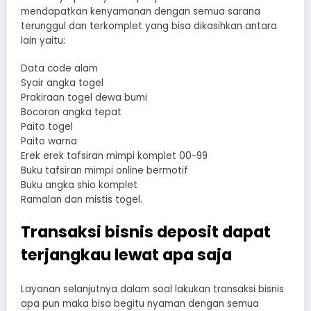
mendapatkan kenyamanan dengan semua sarana
terunggul dan terkomplet yang bisa dikasihkan antara
lain yaitu:
Data code alam
Syair angka togel
Prakiraan togel dewa bumi
Bocoran angka tepat
Paito togel
Paito warna
Erek erek tafsiran mimpi komplet 00-99
Buku tafsiran mimpi online bermotif
Buku angka shio komplet
Ramalan dan mistis togel.
Transaksi bisnis deposit dapat
terjangkau lewat apa saja
Layanan selanjutnya dalam soal lakukan transaksi bisnis
apa pun maka bisa begitu nyaman dengan semua