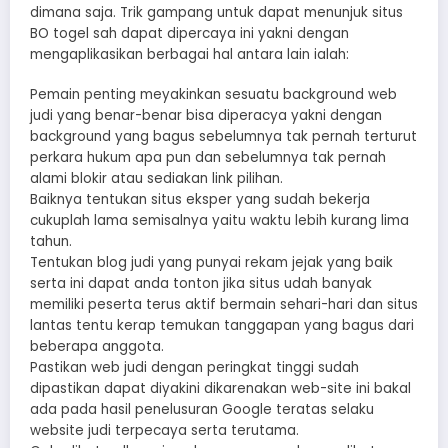
dimana saja. Trik gampang untuk dapat menunjuk situs
BO togel sah dapat dipercaya ini yakni dengan
mengaplikasikan berbagai hal antara lain ialah:
Pemain penting meyakinkan sesuatu background web
judi yang benar-benar bisa diperacya yakni dengan
background yang bagus sebelumnya tak pernah terturut
perkara hukum apa pun dan sebelumnya tak pernah
alami blokir atau sediakan link pilihan.
Baiknya tentukan situs eksper yang sudah bekerja
cukuplah lama semisalnya yaitu waktu lebih kurang lima
tahun.
Tentukan blog judi yang punyai rekam jejak yang baik
serta ini dapat anda tonton jika situs udah banyak
memiliki peserta terus aktif bermain sehari-hari dan situs
lantas tentu kerap temukan tanggapan yang bagus dari
beberapa anggota.
Pastikan web judi dengan peringkat tinggi sudah
dipastikan dapat diyakini dikarenakan web-site ini bakal
ada pada hasil penelusuran Google teratas selaku
website judi terpecaya serta terutama.