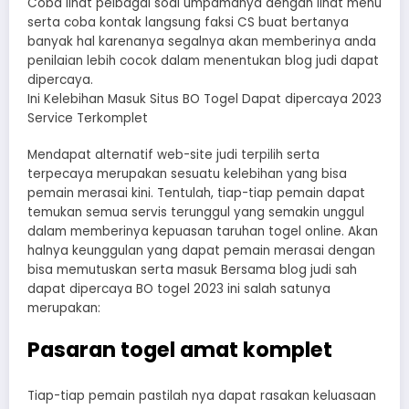
Coba lihat pelbagai soal umpamanya dengan lihat menu
serta coba kontak langsung faksi CS buat bertanya
banyak hal karenanya segalnya akan memberinya anda
penilaian lebih cocok dalam menentukan blog judi dapat
dipercaya.
Ini Kelebihan Masuk Situs BO Togel Dapat dipercaya 2023
Service Terkomplet
Mendapat alternatif web-site judi terpilih serta
terpecaya merupakan sesuatu kelebihan yang bisa
pemain merasai kini. Tentulah, tiap-tiap pemain dapat
temukan semua servis terunggul yang semakin unggul
dalam memberinya kepuasan taruhan togel online. Akan
halnya keunggulan yang dapat pemain merasai dengan
bisa memutuskan serta masuk Bersama blog judi sah
dapat dipercaya BO togel 2023 ini salah satunya
merupakan:
Pasaran togel amat komplet
Tiap-tiap pemain pastilah nya dapat rasakan keluasaan