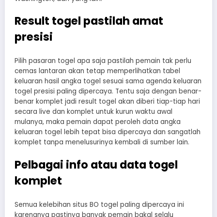
Result togel pastilah amat
presisi
Pilih pasaran togel apa saja pastilah pemain tak perlu
cemas lantaran akan tetap memperlihatkan tabel
keluaran hasil angka togel sesuai sama agenda keluaran
togel presisi paling dipercaya. Tentu saja dengan benar-
benar komplet jadi result togel akan diberi tiap-tiap hari
secara live dan komplet untuk kurun waktu awal
mulanya, maka pemain dapat peroleh data angka
keluaran togel lebih tepat bisa dipercaya dan sangatlah
komplet tanpa menelusurinya kembali di sumber lain.
Pelbagai info atau data togel
komplet
Semua kelebihan situs BO togel paling dipercaya ini
karenanya pastinya banyak pemain bakal selalu