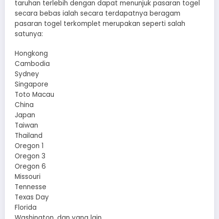
taruhan terlebih dengan dapat menunjuk pasaran togel
secara bebas ialah secara terdapatnya beragam
pasaran togel terkomplet merupakan seperti salah
satunya:
Hongkong
Cambodia
Sydney
Singapore
Toto Macau
China
Japan
Taiwan
Thailand
Oregon 1
Oregon 3
Oregon 6
Missouri
Tennesse
Texas Day
Florida
Washington, dan yang lain.