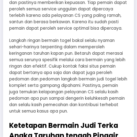
dan pastinya memberikan kepuasan. Tiap pemain dapat
peroleh semua service unggulan dapat dipercaya
terlebih karena ada pelayanan CS yang paling ramah,
santun dan berasa berkawan. Karena itu sudah pasti
pemain dapat peroleh service optimal bisa dipercaya.
Langkah ringan bermain togel bakal selalu nyaman
sehari-harinya terpenting dalam memperoleh
keringanan taruhan kapan pun. Betaruh dapat merasai
semua serunya spesifik melalui cara bermain yang lebih
ringan dan efektif. Cukup kontak faksi situs pemain
dapat bertanya apa saja dan dapat juga peroleh
pedoman dan pedoman langkah bermain judi togel lebih
komplet serta gampang dipahami. Pastinya, pemain
juga temukan kelapangan pelayanan CS selalu kasih
pedoman apa pun sampai dengerin keluhkesah pemain
dan selalu kasih pemecahan dan kontribusi terhebat
untuk semua kasus apa pun.
Ketetapan Bermain Judi Terka
Angka Taruhan tengah Pinggir