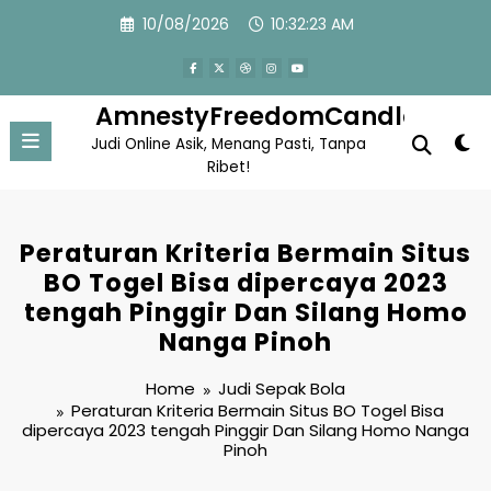
Skip
10/08/2026
10:32:24 AM
to
content
AmnestyFreedomCandles
Judi Online Asik, Menang Pasti, Tanpa
Ribet!
Peraturan Kriteria Bermain Situs
BO Togel Bisa dipercaya 2023
tengah Pinggir Dan Silang Homo
Nanga Pinoh
Home
Judi Sepak Bola
Peraturan Kriteria Bermain Situs BO Togel Bisa
dipercaya 2023 tengah Pinggir Dan Silang Homo Nanga
Pinoh