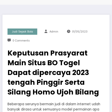
Judi Sepak Bola
Admin
01/05/2023
0 Comments
Keputusan Prasyarat
Main Situs BO Togel
Dapat dipercaya 2023
tengah Pinggir Serta
Silang Homo Ujoh Bilang
Beberapa serunya bermain judi di dalam internet udah
banyak dirasa untuk semuanya model permainan apa