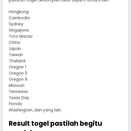
pasaran togel terkomplet ialah seperti antara lain:
Hongkong
Cambodia
Sydney
Singapore
Toto Macau
China
Japan
Taiwan
Thailand
Oregon 1
Oregon 3
Oregon 6
Missouri
Tennesse
Texas Day
Florida
Washington, dan yang lain.
Result togel pastilah begitu