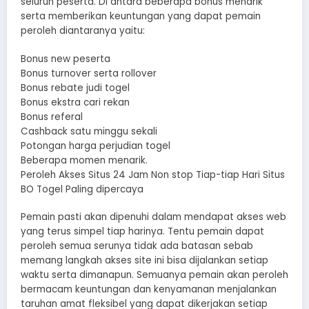
seluruh peserta. Di antara beberapa bonus menarik
serta memberikan keuntungan yang dapat pemain
peroleh diantaranya yaitu:
Bonus new peserta
Bonus turnover serta rollover
Bonus rebate judi togel
Bonus ekstra cari rekan
Bonus referal
Cashback satu minggu sekali
Potongan harga perjudian togel
Beberapa momen menarik.
Peroleh Akses Situs 24 Jam Non stop Tiap-tiap Hari Situs
BO Togel Paling dipercaya
Pemain pasti akan dipenuhi dalam mendapat akses web
yang terus simpel tiap harinya. Tentu pemain dapat
peroleh semua serunya tidak ada batasan sebab
memang langkah akses site ini bisa dijalankan setiap
waktu serta dimanapun. Semuanya pemain akan peroleh
bermacam keuntungan dan kenyamanan menjalankan
taruhan amat fleksibel yang dapat dikerjakan setiap