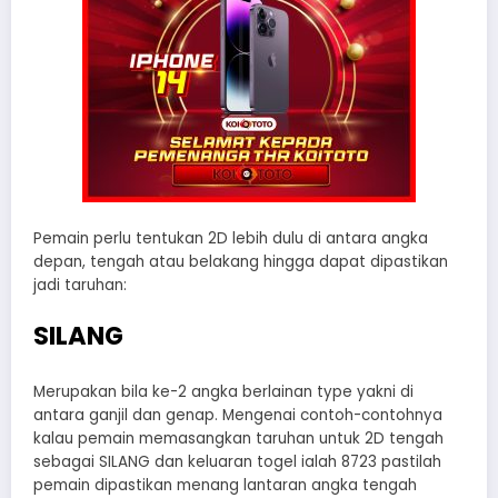
Pemain perlu tentukan 2D lebih dulu di antara angka
depan, tengah atau belakang hingga dapat dipastikan
jadi taruhan:
SILANG
Merupakan bila ke-2 angka berlainan type yakni di
antara ganjil dan genap. Mengenai contoh-contohnya
kalau pemain memasangkan taruhan untuk 2D tengah
sebagai SILANG dan keluaran togel ialah 8723 pastilah
pemain dipastikan menang lantaran angka tengah