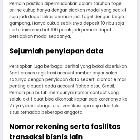
Pemain pastilah dipermudahkan dalam taruhan togel
online cukup hanya dengan siapkan modal yang sedikit
saja jadi dapat lekas bermain judi togel dengan begitu
gampang. Hanya cukup sedikitnya deposit 10 ribu saja
serta minimum bet 100 perak jadi pemain dapat
persiapkan modal seadanya.
Sejumlah penyiapan data
Persiapkan juga berbagai perihal yang bakal diperlukan
Saat proses registrasi account mmber anyar salah
satunya dengan penyiapan data seperti alamat e mail
penting dibuaat pada account Yahoo atau Gmail.
Pemain pun butuh mempunyai nomor contact yang
selalu aktif buat bisa dikontak kapan saja karenanya ke-
2 nya yakni sebagai alat verifikasi apa saja dari faksi
situs terhadap beberapa anggota.
Nomor rekening serta fasilitas
transaksi bisnis lain