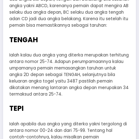
angka yakni ABCD, karenanya pemain dapat mengira AB
selaku dua angka depan, BC selaku dua angka tengah
adan CD jadi dua angka belakang. Karena itu setelah itu
pemain bisa memastikannya sebagai taruhan:
TENGAH
Ialah kalau dua angka yang diterka merupakan terhitung
antara nomor 25-74. Adapun perumpamaannya kalau
umpamanya pemain memasangkan taruhan untuk
angka 2D depan sebagai TENGAH, selanjutnya bila
keluaran angka togel yaitu 3487 pastilah pemain
dikatakan menang lantaran angka depan merupakan 34
termaksud antara 25-74.
TEPI
Ialah apabila dua angka yang diterka yakni tergolong di
antara nomor 00-24 dan dari 75-99. Tentang hal
contoh-contohnya, kalau misalkan pemain