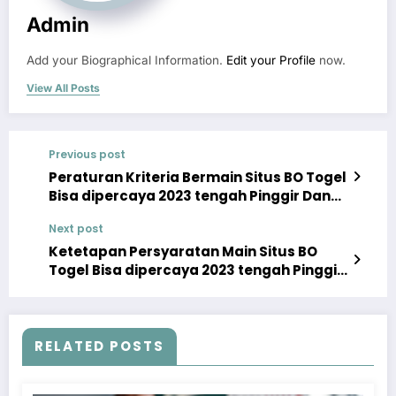
Admin
Add your Biographical Information.
Edit your Profile
now.
View All Posts
Previous post
Peraturan Kriteria Bermain Situs BO Togel
Bisa dipercaya 2023 tengah Pinggir Dan
Silang Homo Nanga Pinoh
Next post
Ketetapan Persyaratan Main Situs BO
Togel Bisa dipercaya 2023 tengah Pinggir
Serta Silang Homo Kotawaringin Barat
RELATED POSTS