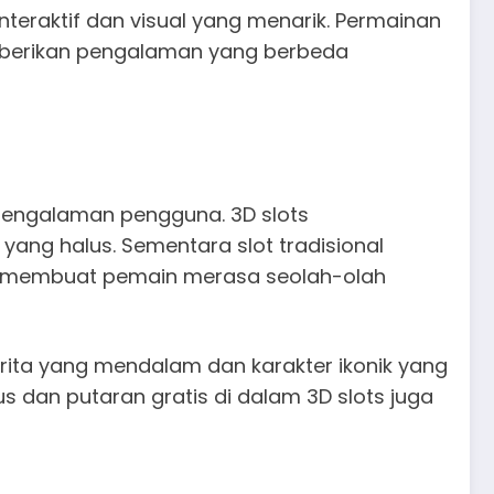
teraktif dan visual yang menarik. Permainan
mberikan pengalaman yang berbeda
n pengalaman pengguna. 3D slots
ang halus. Sementara slot tradisional
m, membuat pemain merasa seolah-olah
cerita yang mendalam dan karakter ikonik yang
us dan putaran gratis di dalam 3D slots juga