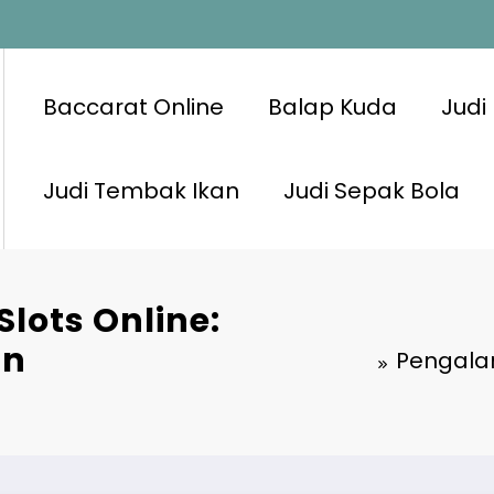
Baccarat Online
Balap Kuda
Judi
Judi Tembak Ikan
Judi Sepak Bola
lots Online:
an
Pengala