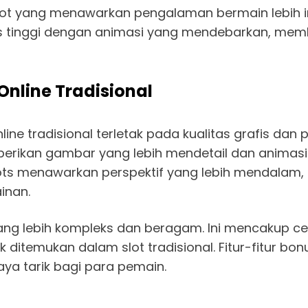
lot yang menawarkan pengalaman bermain lebih in
tas tinggi dengan animasi yang mendebarkan, me
Online Tradisional
ine tradisional terletak pada kualitas grafis da
ikan gambar yang lebih mendetail dan animasi y
slots menawarkan perspektif yang lebih mendala
inan.
ma yang lebih kompleks dan beragam. Ini mencakup 
 ditemukan dalam slot tradisional. Fitur-fitur bon
aya tarik bagi para pemain.