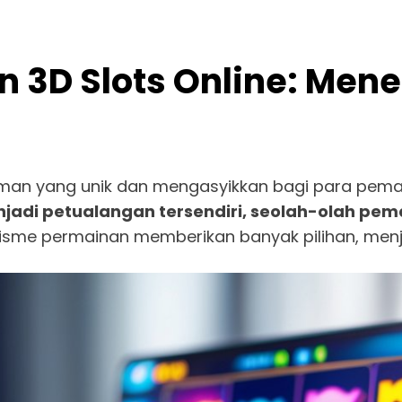
 3D Slots Online: Me
man yang unik dan mengasyikkan bagi para pema
adi petualangan tersendiri, seolah-olah pema
anisme permainan memberikan banyak pilihan, me