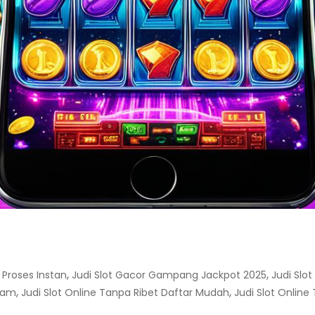
,
,
a Proses Instan
Judi Slot Gacor Gampang Jackpot 2025
Judi Slo
,
,
 Jam
Judi Slot Online Tanpa Ribet Daftar Mudah
Judi Slot Online