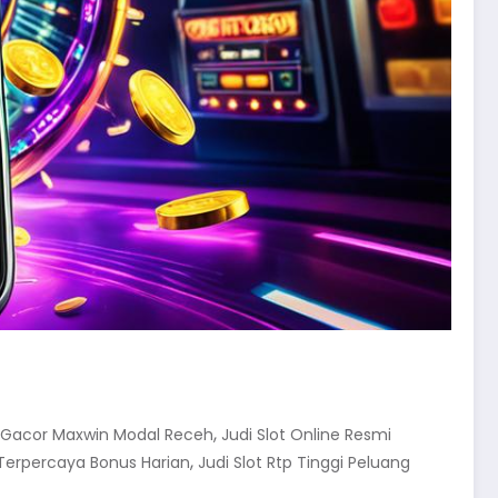
,
t Gacor Maxwin Modal Receh
Judi Slot Online Resmi
,
 Terpercaya Bonus Harian
Judi Slot Rtp Tinggi Peluang