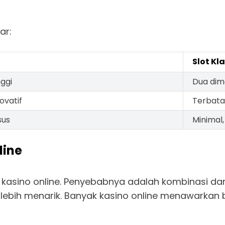
ar:
Slot Kla
nggi
Dua dim
ovatif
Terbatas
sus
Minimal,
line
ia kasino online. Penyebabnya adalah kombinasi da
bih menarik. Banyak kasino online menawarkan b