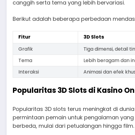
canggih serta tema yang lebih bervariasi.
Berikut adalah beberapa perbedaan mendas
Fitur
3D Slots
Grafik
Tiga dimensi, detail ti
Tema
Lebih beragam dan in
Interaksi
Animasi dan efek khu
Popularitas 3D Slots di Kasino On
Popularitas 3D slots terus meningkat di dun
permintaan pemain untuk pengalaman yang le
berbeda, mulai dari petualangan hingga film.