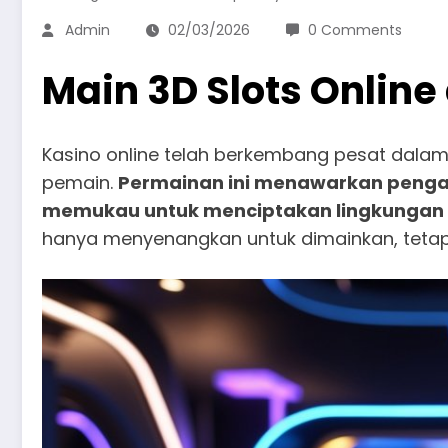
Admin
02/03/2026
0 Comments
Main 3D Slots Onlin
Kasino online telah berkembang pesat dalam 
pemain.
Permainan ini menawarkan pengal
memukau untuk menciptakan lingkungan 
hanya menyenangkan untuk dimainkan, teta