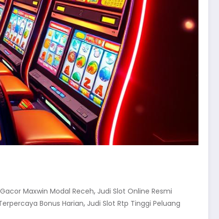
,
t Gacor Maxwin Modal Receh
Judi Slot Online Resmi
,
 Terpercaya Bonus Harian
Judi Slot Rtp Tinggi Peluang