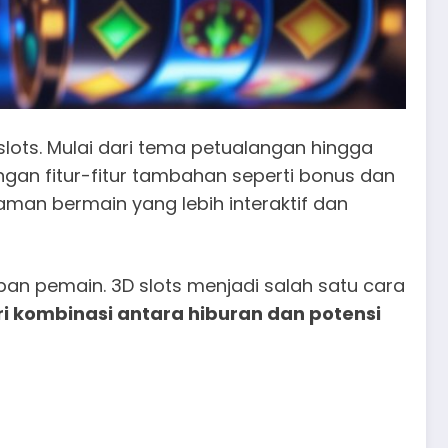
slots. Mulai dari tema petualangan hingga
ngan fitur-fitur tambahan seperti bonus dan
aman bermain yang lebih interaktif dan
an pemain. 3D slots menjadi salah satu cara
 kombinasi antara hiburan dan potensi