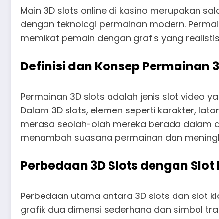
Main 3D slots online di kasino merupakan s
dengan teknologi permainan modern. Permai
memikat pemain dengan grafis yang realistis 
Definisi dan Konsep Permainan 3
Permainan 3D slots adalah jenis slot video 
Dalam 3D slots, elemen seperti karakter, lat
merasa seolah-olah mereka berada dalam duni
menambah suasana permainan dan meningka
Perbedaan 3D Slots dengan Slot 
Perbedaan utama antara 3D slots dan slot k
grafik dua dimensi sederhana dan simbol tra