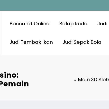
Baccarat Online
Balap Kuda
Judi
Judi Tembak Ikan
Judi Sepak Bola
sino:
Main 3D Slot
 Pemain