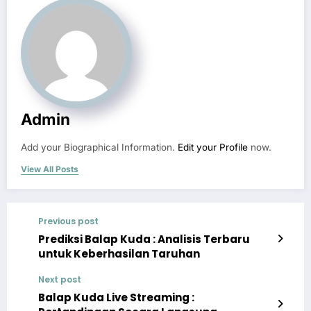
Admin
Add your Biographical Information.
Edit your Profile
now.
View All Posts
Previous post
Prediksi Balap Kuda : Analisis Terbaru
untuk Keberhasilan Taruhan
Next post
Balap Kuda Live Streaming :