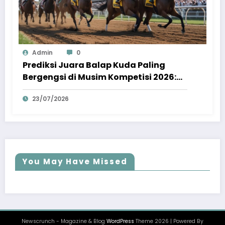
Admin
0
Prediksi Juara Balap Kuda Paling
Bergengsi di Musim Kompetisi 2026:
Analisis dan Tren Terbaru
23/07/2026
You May Have Missed
Newscrunch - Magazine & Blog
WordPress
Theme 2026 | Powered By