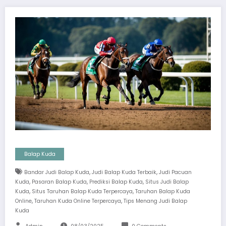
Balap Kuda
,
,
Bandar Judi Balap Kuda
Judi Balap Kuda Terbaik
Judi Pacuan
,
,
,
Kuda
Pasaran Balap Kuda
Prediksi Balap Kuda
Situs Judi Balap
,
,
Kuda
Situs Taruhan Balap Kuda Terpercaya
Taruhan Balap Kuda
,
,
Online
Taruhan Kuda Online Terpercaya
Tips Menang Judi Balap
Kuda