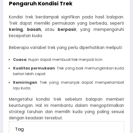
Pengaruh Kondisi Trek
Kondisi trek berdampak signifikan pada hasil balapan.
Trek dapat memiliki permukaan yang berbeda, seperti
kering
,
basah
, atau
berpasir
, yang mempengaruhi
kecepatan kuda.
Beberapa variabel trek yang perlu diperhatikan meliputi:
Cuaca
: Hujan dapat membuat trek menjadi licin.
Kualitas permukaan
: Trek yang baik memungkinkan kuda
berlari lebih cepat.
Kemiringan
: Trek yang menanjak dapat memperlambat
laju kuda.
Mengetahui kondisi trek sebelum balapan memberi
keuntungan. Hal ini membantu dalam mengoptimalkan
strategi taruhan dan memilih kuda yang paling sesuai
dengan keadaan tersebut.
Tag