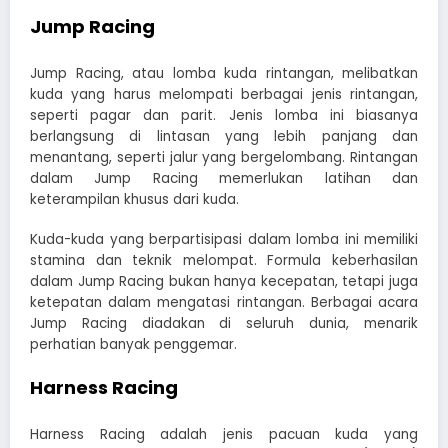
Jump Racing
Jump Racing, atau lomba kuda rintangan, melibatkan
kuda yang harus melompati berbagai jenis rintangan,
seperti pagar dan parit. Jenis lomba ini biasanya
berlangsung di lintasan yang lebih panjang dan
menantang, seperti jalur yang bergelombang. Rintangan
dalam Jump Racing memerlukan latihan dan
keterampilan khusus dari kuda.
Kuda-kuda yang berpartisipasi dalam lomba ini memiliki
stamina dan teknik melompat. Formula keberhasilan
dalam Jump Racing bukan hanya kecepatan, tetapi juga
ketepatan dalam mengatasi rintangan. Berbagai acara
Jump Racing diadakan di seluruh dunia, menarik
perhatian banyak penggemar.
Harness Racing
Harness Racing adalah jenis pacuan kuda yang