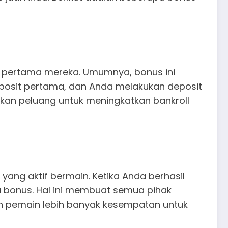
t pertama mereka. Umumnya, bonus ini
deposit pertama, dan Anda melakukan deposit
kan peluang untuk meningkatkan bankroll
yang aktif bermain. Ketika Anda berhasil
 bonus. Hal ini membuat semua pihak
an pemain lebih banyak kesempatan untuk