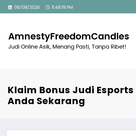
Skip
06/08/2026
11:48:21 PM
to
content
AmnestyFreedomCandles
Judi Online Asik, Menang Pasti, Tanpa Ribet!
Klaim Bonus Judi Esports
Anda Sekarang