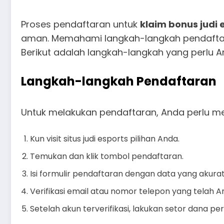
Proses pendaftaran untuk
klaim bonus judi 
aman. Memahami langkah-langkah pendafta
Berikut adalah langkah-langkah yang perlu 
Langkah-langkah Pendaftaran
Untuk melakukan pendaftaran, Anda perlu m
Kun visit situs judi esports pilihan Anda.
Temukan dan klik tombol pendaftaran.
Isi formulir pendaftaran dengan data yang akurat
Verifikasi email atau nomor telepon yang telah 
Setelah akun terverifikasi, lakukan setor dana