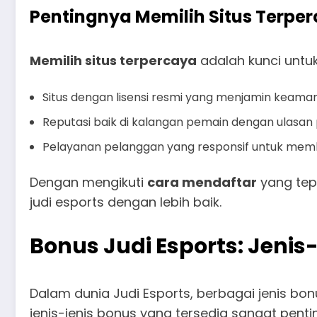
Pentingnya Memilih Situs Terpe
Memilih situs terpercaya
adalah kunci untu
Situs dengan lisensi resmi yang menjamin keama
Reputasi baik di kalangan pemain dengan ulasan p
Pelayanan pelanggan yang responsif untuk memb
Dengan mengikuti
cara mendaftar
yang te
judi esports dengan lebih baik.
Bonus Judi Esports: Jenis
Dalam dunia Judi Esports, berbagai jenis 
jenis-jenis bonus yang tersedia sangat pent