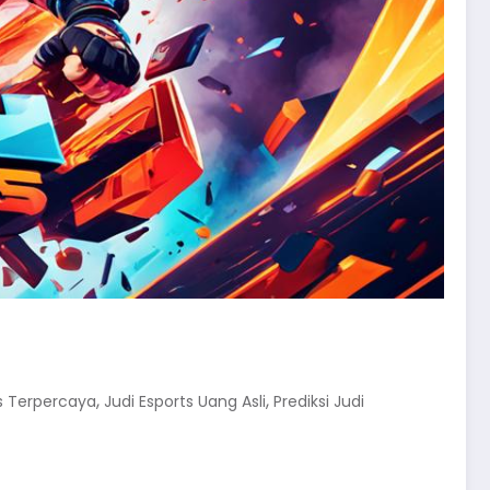
,
,
ts Terpercaya
Judi Esports Uang Asli
Prediksi Judi