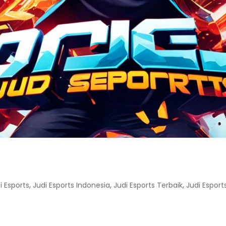
,
,
,
 Esports
Judi Esports Indonesia
Judi Esports Terbaik
Judi Espor