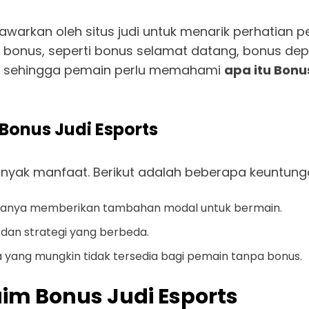
awarkan oleh situs judi untuk menarik perhatia
bonus, seperti bonus selamat datang, bonus depos
a, sehingga pemain perlu memahami
apa itu Bonu
onus Judi Esports
nyak manfaat. Berikut adalah beberapa keuntung
asanya memberikan tambahan modal untuk bermain.
dan strategi yang berbeda.
a yang mungkin tidak tersedia bagi pemain tanpa bonus.
im Bonus Judi Esports