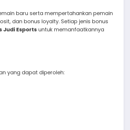
n pemain baru serta mempertahankan pemain
it, dan bonus loyalty. Setiap jenis bonus
s Judi Esports
untuk memanfaatkannya
an yang dapat diperoleh: