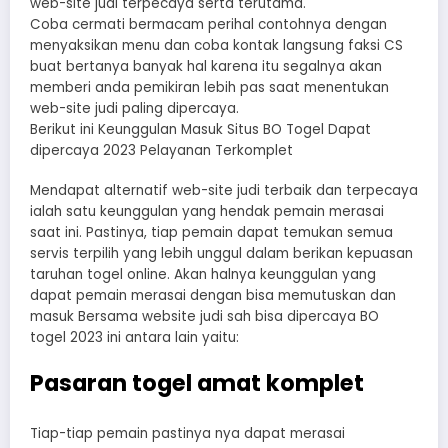
web-site judi terpecaya serta terutama.
Coba cermati bermacam perihal contohnya dengan
menyaksikan menu dan coba kontak langsung faksi CS
buat bertanya banyak hal karena itu segalnya akan
memberi anda pemikiran lebih pas saat menentukan
web-site judi paling dipercaya.
Berikut ini Keunggulan Masuk Situs BO Togel Dapat
dipercaya 2023 Pelayanan Terkomplet
Mendapat alternatif web-site judi terbaik dan terpecaya
ialah satu keunggulan yang hendak pemain merasai
saat ini. Pastinya, tiap pemain dapat temukan semua
servis terpilih yang lebih unggul dalam berikan kepuasan
taruhan togel online. Akan halnya keunggulan yang
dapat pemain merasai dengan bisa memutuskan dan
masuk Bersama website judi sah bisa dipercaya BO
togel 2023 ini antara lain yaitu:
Pasaran togel amat komplet
Tiap-tiap pemain pastinya nya dapat merasai