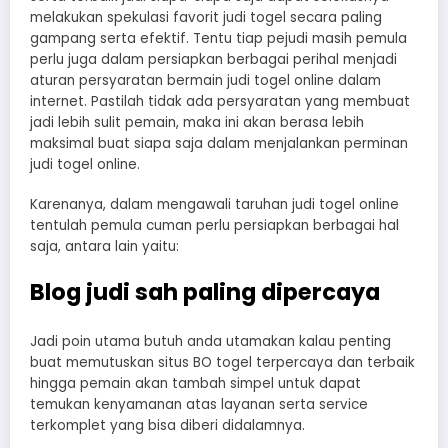
melakukan spekulasi favorit judi togel secara paling
gampang serta efektif. Tentu tiap pejudi masih pemula
perlu juga dalam persiapkan berbagai perihal menjadi
aturan persyaratan bermain judi togel online dalam
internet. Pastilah tidak ada persyaratan yang membuat
jadi lebih sulit pemain, maka ini akan berasa lebih
maksimal buat siapa saja dalam menjalankan perminan
judi togel online.
Karenanya, dalam mengawali taruhan judi togel online
tentulah pemula cuman perlu persiapkan berbagai hal
saja, antara lain yaitu:
Blog judi sah paling dipercaya
Jadi poin utama butuh anda utamakan kalau penting
buat memutuskan situs BO togel terpercaya dan terbaik
hingga pemain akan tambah simpel untuk dapat
temukan kenyamanan atas layanan serta service
terkomplet yang bisa diberi didalamnya.