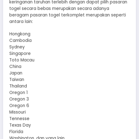
keringanan taruhan terlebih dengan dapat pilih pasaran
togel secara bebas merupakan secara adanya
beragam pasaran togel terkomplet merupakan seperti
antara lain:
Hongkong
Cambodia
Sydney
Singapore
Toto Macau
China
Japan
Taiwan
Thailand
Oregon 1
Oregon 3
Oregon 6
Missouri
Tennesse
Texas Day
Florida
Washington, dan yang lain.