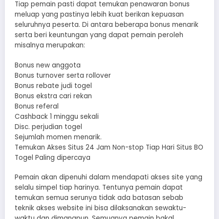
Tiap pemain pasti dapat temukan penawaran bonus
meluap yang pastinya lebih kuat berikan kepuasan
seluruhnya peserta. Di antara beberapa bonus menarik
serta beri keuntungan yang dapat pemain peroleh
misalnya merupakan:
Bonus new anggota
Bonus turnover serta rollover
Bonus rebate judi togel
Bonus ekstra cari rekan
Bonus referal
Cashback 1 minggu sekali
Disc. perjudian togel
Sejumlah momen menarik.
Temukan Akses Situs 24 Jam Non-stop Tiap Hari Situs BO
Togel Paling dipercaya
Pemain akan dipenuhi dalam mendapati akses site yang
selalu simpel tiap harinya. Tentunya pemain dapat
temukan semua serunya tidak ada batasan sebab
teknik akses website ini bisa dilaksanakan sewaktu-
waktu dan dimanapun. Semuanya pemain bakal