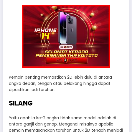
Pemain penting memastikan 2D lebih dulu di antara
angka depan, tengah atau belakang hingga dapat
dipastikan jadi taruhan:
SILANG
Yaitu apabila ke-2 angka tidak sama model adalah di
antara ganjil dan genap. Mengenai misalnya apabila
pemain memasangkan taruhan untuk 2D tengah menjadi