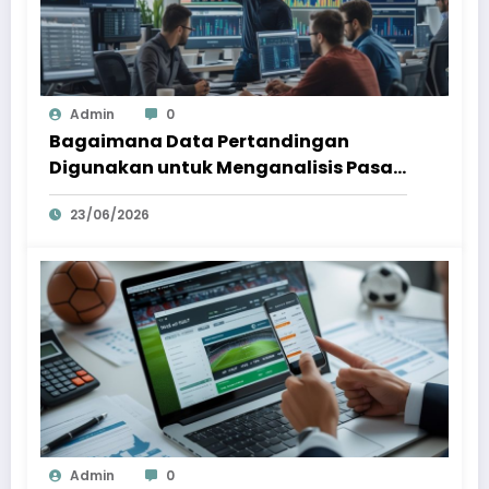
Admin
0
Bagaimana Data Pertandingan
Digunakan untuk Menganalisis Pasar
1X2 di Industri Perjudian
23/06/2026
Admin
0