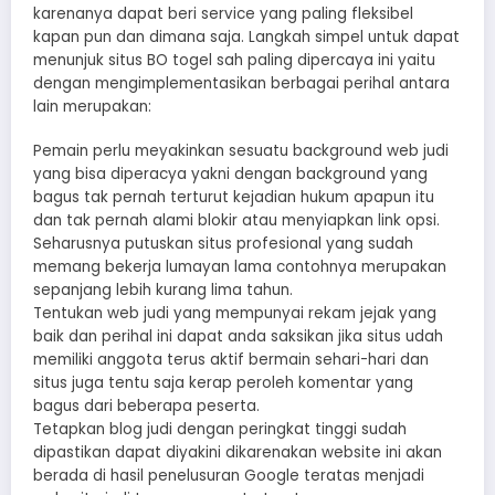
karenanya dapat beri service yang paling fleksibel
kapan pun dan dimana saja. Langkah simpel untuk dapat
menunjuk situs BO togel sah paling dipercaya ini yaitu
dengan mengimplementasikan berbagai perihal antara
lain merupakan:
Pemain perlu meyakinkan sesuatu background web judi
yang bisa diperacya yakni dengan background yang
bagus tak pernah terturut kejadian hukum apapun itu
dan tak pernah alami blokir atau menyiapkan link opsi.
Seharusnya putuskan situs profesional yang sudah
memang bekerja lumayan lama contohnya merupakan
sepanjang lebih kurang lima tahun.
Tentukan web judi yang mempunyai rekam jejak yang
baik dan perihal ini dapat anda saksikan jika situs udah
memiliki anggota terus aktif bermain sehari-hari dan
situs juga tentu saja kerap peroleh komentar yang
bagus dari beberapa peserta.
Tetapkan blog judi dengan peringkat tinggi sudah
dipastikan dapat diyakini dikarenakan website ini akan
berada di hasil penelusuran Google teratas menjadi