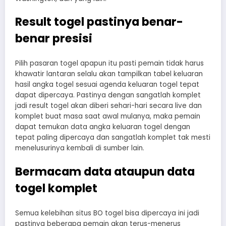
Result togel pastinya benar-
benar presisi
Pilih pasaran togel apapun itu pasti pemain tidak harus
khawatir lantaran selalu akan tampilkan tabel keluaran
hasil angka togel sesuai agenda keluaran togel tepat
dapat dipercaya. Pastinya dengan sangatlah komplet
jadi result togel akan diberi sehari-hari secara live dan
komplet buat masa saat awal mulanya, maka pemain
dapat temukan data angka keluaran togel dengan
tepat paling dipercaya dan sangatlah komplet tak mesti
menelusurinya kembali di sumber lain.
Bermacam data ataupun data
togel komplet
Semua kelebihan situs BO togel bisa dipercaya ini jadi
pastinya beberapa pemain akan terus-menerus