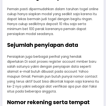
Pemain pasti dipermudahkan dalam taruhan togel online
cukup hanya siapkan modal yang sedikit saja karena itu
dapat lekas bermain judi togel dengan begitu ringan.
Hanya cukup sedikitnya deposit 10 ribu saja serta
minimum bet 100 perak karenanya pemain dapat
persiapkan modal seadanya.
Sejumlah penyiapan data
Persiapkan juga berbagai perihal yang hendak
diperlukan Di saat proses register account mmber baru
salah satunya yakni dengan penyiapan data seperti
alamat e-mail butuh dibuaat pada account Yahoo
maupun Gmail. Pemain pun butuh punyai nomor contact
yang terus aktif buat bisa dikontak kapan saja karena itu
ke-2 nya yakni sebagai alat verifikasi apa pun dari faksi
situs pada beberapa anggota.
Nomor rekening serta tempat