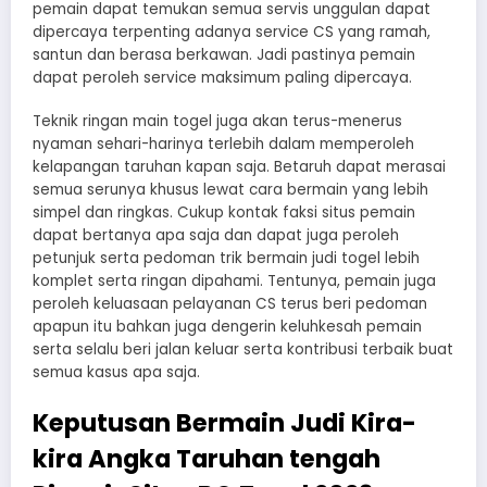
pemain dapat temukan semua servis unggulan dapat
dipercaya terpenting adanya service CS yang ramah,
santun dan berasa berkawan. Jadi pastinya pemain
dapat peroleh service maksimum paling dipercaya.
Teknik ringan main togel juga akan terus-menerus
nyaman sehari-harinya terlebih dalam memperoleh
kelapangan taruhan kapan saja. Betaruh dapat merasai
semua serunya khusus lewat cara bermain yang lebih
simpel dan ringkas. Cukup kontak faksi situs pemain
dapat bertanya apa saja dan dapat juga peroleh
petunjuk serta pedoman trik bermain judi togel lebih
komplet serta ringan dipahami. Tentunya, pemain juga
peroleh keluasaan pelayanan CS terus beri pedoman
apapun itu bahkan juga dengerin keluhkesah pemain
serta selalu beri jalan keluar serta kontribusi terbaik buat
semua kasus apa saja.
Keputusan Bermain Judi Kira-
kira Angka Taruhan tengah