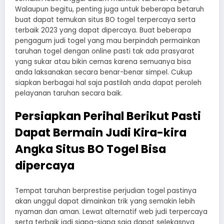
Walaupun begitu, penting juga untuk beberapa betaruh
buat dapat temukan situs BO togel terpercaya serta
terbaik 2023 yang dapat dipercaya. Buat beberapa
pengagum judi togel yang mau berpindah permainkan
taruhan togel dengan online pasti tak ada prasyarat
yang sukar atau bikin cemas karena semuanya bisa
anda laksanakan secara benar-benar simpel. Cukup
siapkan berbagai hal saja pastilah anda dapat peroleh
pelayanan taruhan secara baik.
Persiapkan Perihal Berikut Pasti
Dapat Bermain Judi Kira-kira
Angka Situs BO Togel Bisa
dipercaya
Tempat taruhan berprestise perjudian togel pastinya
akan unggul dapat dimainkan trik yang semakin lebih
nyaman dan aman. Lewat alternatif web judi terpercaya
serta terbaik jadi siapa-siapa saja dapat selekasnya