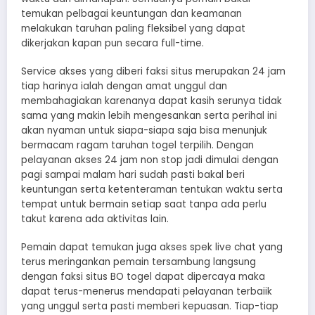
temukan pelbagai keuntungan dan keamanan
melakukan taruhan paling fleksibel yang dapat
dikerjakan kapan pun secara full-time.
Service akses yang diberi faksi situs merupakan 24 jam
tiap harinya ialah dengan amat unggul dan
membahagiakan karenanya dapat kasih serunya tidak
sama yang makin lebih mengesankan serta perihal ini
akan nyaman untuk siapa-siapa saja bisa menunjuk
bermacam ragam taruhan togel terpilih. Dengan
pelayanan akses 24 jam non stop jadi dimulai dengan
pagi sampai malam hari sudah pasti bakal beri
keuntungan serta ketenteraman tentukan waktu serta
tempat untuk bermain setiap saat tanpa ada perlu
takut karena ada aktivitas lain.
Pemain dapat temukan juga akses spek live chat yang
terus meringankan pemain tersambung langsung
dengan faksi situs BO togel dapat dipercaya maka
dapat terus-menerus mendapati pelayanan terbaiik
yang unggul serta pasti memberi kepuasan. Tiap-tiap