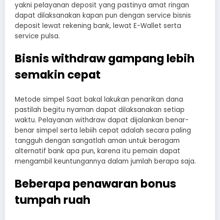
yakni pelayanan deposit yang pastinya amat ringan
dapat dilaksanakan kapan pun dengan service bisnis
deposit lewat rekening bank, lewat E-Wallet serta
service pulsa.
Bisnis withdraw gampang lebih
semakin cepat
Metode simpel Saat bakal lakukan penarikan dana
pastilah begitu nyaman dapat dilaksanakan setiap
waktu. Pelayanan withdraw dapat dijalankan benar-
benar simpel serta lebiih cepat adalah secara paling
tangguh dengan sangatlah aman untuk beragam
alternatif bank apa pun, karena itu pemain dapat
mengambil keuntungannya dalam jumlah berapa saja.
Beberapa penawaran bonus
tumpah ruah