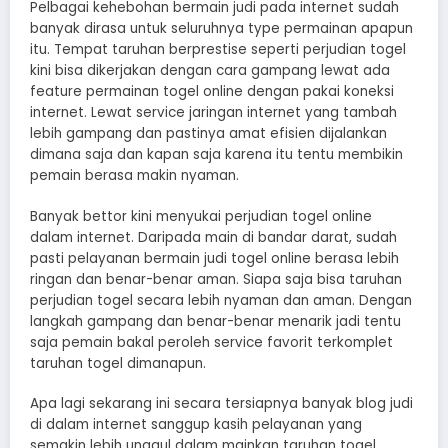
Pelbagai kehebohan bermain judi pada internet sudah
banyak dirasa untuk seluruhnya type permainan apapun
itu. Tempat taruhan berprestise seperti perjudian togel
kini bisa dikerjakan dengan cara gampang lewat ada
feature permainan togel online dengan pakai koneksi
internet. Lewat service jaringan internet yang tambah
lebih gampang dan pastinya amat efisien dijalankan
dimana saja dan kapan saja karena itu tentu membikin
pemain berasa makin nyaman.
Banyak bettor kini menyukai perjudian togel online
dalam internet. Daripada main di bandar darat, sudah
pasti pelayanan bermain judi togel online berasa lebih
ringan dan benar-benar aman. Siapa saja bisa taruhan
perjudian togel secara lebih nyaman dan aman. Dengan
langkah gampang dan benar-benar menarik jadi tentu
saja pemain bakal peroleh service favorit terkomplet
taruhan togel dimanapun.
Apa lagi sekarang ini secara tersiapnya banyak blog judi
di dalam internet sanggup kasih pelayanan yang
semakin lebih unggul dalam mainkan taruhan togel.