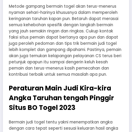
Metode gampang bermain togel akan terus-menerus
nyaman sehari-harinya khususnya dalam memperoleh
keringanan taruhan kapan pun. Betaruh dapat merasai
semua kehebohan spesifik dengan langkah bermain
yang jauh semakin ringan dan ringkas. Cukup kontak
faksi situs pemain dapat bertanya apa pun dan dapat
juga peroleh pedoman dan tips trik bermain judi togel
lebih komplet dan gampang dipahami. Pastinya, pemain
akan juga temukan kelapangan pelayanan CS terus beri
petunjuk apapun itu sampai dengerin keluh kesah
pemain dan terus-menerus kasih pemecahan dan
kontribusi terbaik untuk semua masalah apa pun.
Peraturan Main Judi Kira-kira
Angka Taruhan tengah Pinggir
Situs BO Togel 2023
Bermain judi togel tentu yakni menempatkan angka
dengan cara tepat seperti sesuai keluaran hasil angka