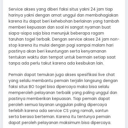
Service akses yang diberi faksi situs yakni 24 jam tiap
harinya yakni dengan amat unggul dan membahagiakan
karena itu dapat beri kehebohan berlainan yang tambah
memberi kepuasan dan soal ini sangat nyaman buat
siapa-siapa saja bisa menunjuk beberapa ragam
taruhan togel terbaik. Dengan service akses 24 jam non-
stop karena itu mulai dengan pagi sampai malam hari
pastinya akan beri keuntungan serta kenyamanan
tentukan waktu dan tempat untuk bermain setiap saat
tanpa ada perlu takut karena ada kesibukan lain.
Pemain dapat temukan juga akses spesifikasi live chat
yang selalu membantu pemain terjalin langsung dengan
faksi situs BO togel bisa dipercaya maka bisa selalu
memperoleh pelayanan terbaiik yang paling unggul dan
pastinya memberikan kepuasan. Tiap pemain dapat
peroleh semua layanan unggulan paling dipercaya
terlebih karena ada service CS yang ramah, santun
serta berasa berteman. Karena itu tentunya pemain
dapat peroleh pelayanan maksimum bisa dipercaya.