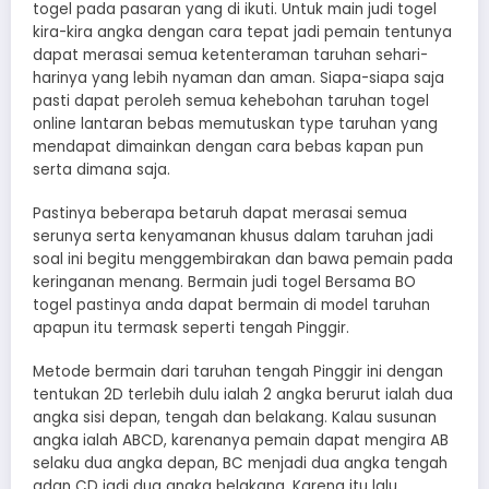
togel pada pasaran yang di ikuti. Untuk main judi togel
kira-kira angka dengan cara tepat jadi pemain tentunya
dapat merasai semua ketenteraman taruhan sehari-
harinya yang lebih nyaman dan aman. Siapa-siapa saja
pasti dapat peroleh semua kehebohan taruhan togel
online lantaran bebas memutuskan type taruhan yang
mendapat dimainkan dengan cara bebas kapan pun
serta dimana saja.
Pastinya beberapa betaruh dapat merasai semua
serunya serta kenyamanan khusus dalam taruhan jadi
soal ini begitu menggembirakan dan bawa pemain pada
keringanan menang. Bermain judi togel Bersama BO
togel pastinya anda dapat bermain di model taruhan
apapun itu termask seperti tengah Pinggir.
Metode bermain dari taruhan tengah Pinggir ini dengan
tentukan 2D terlebih dulu ialah 2 angka berurut ialah dua
angka sisi depan, tengah dan belakang. Kalau susunan
angka ialah ABCD, karenanya pemain dapat mengira AB
selaku dua angka depan, BC menjadi dua angka tengah
adan CD jadi dua angka belakang. Karena itu lalu