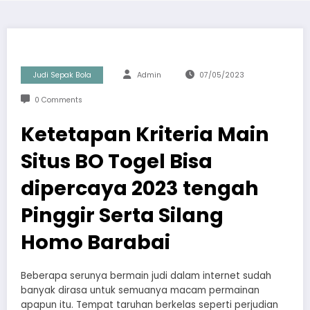
Judi Sepak Bola
Admin
07/05/2023
0 Comments
Ketetapan Kriteria Main
Situs BO Togel Bisa
dipercaya 2023 tengah
Pinggir Serta Silang
Homo Barabai
Beberapa serunya bermain judi dalam internet sudah
banyak dirasa untuk semuanya macam permainan
apapun itu. Tempat taruhan berkelas seperti perjudian