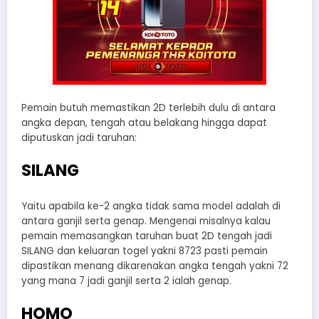
Pemain butuh memastikan 2D terlebih dulu di antara
angka depan, tengah atau belakang hingga dapat
diputuskan jadi taruhan:
SILANG
Yaitu apabila ke-2 angka tidak sama model adalah di
antara ganjil serta genap. Mengenai misalnya kalau
pemain memasangkan taruhan buat 2D tengah jadi
SILANG dan keluaran togel yakni 8723 pasti pemain
dipastikan menang dikarenakan angka tengah yakni 72
yang mana 7 jadi ganjil serta 2 ialah genap.
HOMO