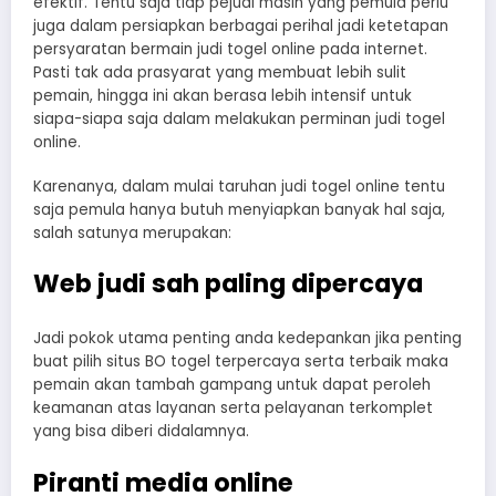
efektif. Tentu saja tiap pejudi masih yang pemula perlu
juga dalam persiapkan berbagai perihal jadi ketetapan
persyaratan bermain judi togel online pada internet.
Pasti tak ada prasyarat yang membuat lebih sulit
pemain, hingga ini akan berasa lebih intensif untuk
siapa-siapa saja dalam melakukan perminan judi togel
online.
Karenanya, dalam mulai taruhan judi togel online tentu
saja pemula hanya butuh menyiapkan banyak hal saja,
salah satunya merupakan:
Web judi sah paling dipercaya
Jadi pokok utama penting anda kedepankan jika penting
buat pilih situs BO togel terpercaya serta terbaik maka
pemain akan tambah gampang untuk dapat peroleh
keamanan atas layanan serta pelayanan terkomplet
yang bisa diberi didalamnya.
Piranti media online