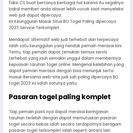
faksi CS buat bertanya berbagai hal karena itu segalnya
bakal memberi anda alasan lebih cocok saat menyeleksi
web judi dapat dipercaya.
Ini Keunggulan Masuk Situs BO Togel Paling dipercaya
2023 Service Terkomplet
Mendapat alternatif web judi terhebat dan terpecaya
ialah satu keunggulan yang hendak pemain merasai kini.
Tentu, tiap pemain dapat temukan semua servis
terhebat yang jauh semakin unggul dalam memberinya
kepuasan taruhan togel online. Mengenai kelebihan yang
dapat pemain merasai dengan bisa menunjuk serta
masuk Bersama web-site judi sah paling dipercaya BO
togel 2023 ini salah satunya yaitu:
Pasaran togel paling komplet
Tiap pemain pasti nya dapat merasai keringanan
taruhan terlebih dengan dapat memutuskan pasaran
togel secara bebas ialah secara terdapatnya beragam
pasaran togel terkomplet ialah seperti antara lain: