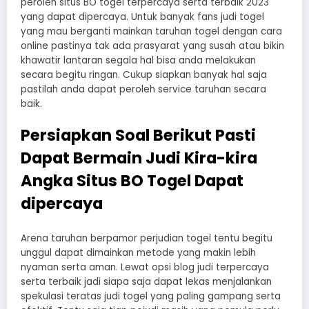
peroleh situs BO togel terpercaya serta terbaik 2023
yang dapat dipercaya. Untuk banyak fans judi togel
yang mau berganti mainkan taruhan togel dengan cara
online pastinya tak ada prasyarat yang susah atau bikin
khawatir lantaran segala hal bisa anda melakukan
secara begitu ringan. Cukup siapkan banyak hal saja
pastilah anda dapat peroleh service taruhan secara
baik.
Persiapkan Soal Berikut Pasti
Dapat Bermain Judi Kira-kira
Angka Situs BO Togel Dapat
dipercaya
Arena taruhan berpamor perjudian togel tentu begitu
unggul dapat dimainkan metode yang makin lebih
nyaman serta aman. Lewat opsi blog judi terpercaya
serta terbaik jadi siapa saja dapat lekas menjalankan
spekulasi teratas judi togel yang paling gampang serta