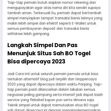
Tiap-tiap pemain butuh siapkan nomor rekening dan
mengupayakan agar atas nama diri kita sendiri supaya
tambah aman. Terkecuali itu, pemain dapat bertambah
simpel menyiapkan tempat transaksi bisnis lainnya yang
makin lebih simpel dan efektif seperti E-Wallet untuk
semua pembayaran deposit dan transaksi bisnis
withdraw lebih gampang.
Langkah Simpel Dan Pas
Menunjuk Situs Sah BO Togel
Bisa dipercaya 2023
Jadi Cara inti untuk seluruh pemain pemula untuk bisa
tentukan alternatif blog judi terpilih dan terppercaya
2023 yang dapat dipercaya dalam waktu Panjang. Tiap-
tiap pemain pasti dilancarkan dalam lakukan semua
negosiasi paling gampang serta intensif jadi dapat kasih
service yang fleksibel kapan pun serta dimana saja.
Teknik simpel untuk dapat memutuskan situs BO togel
sah dapat dipercaya ini dengan mengimplementasikan