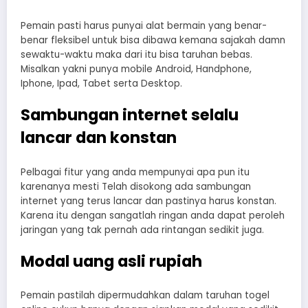
Pemain pasti harus punyai alat bermain yang benar-
benar fleksibel untuk bisa dibawa kemana sajakah damn
sewaktu-waktu maka dari itu bisa taruhan bebas.
Misalkan yakni punya mobile Android, Handphone,
Iphone, Ipad, Tabet serta Desktop.
Sambungan internet selalu
lancar dan konstan
Pelbagai fitur yang anda mempunyai apa pun itu
karenanya mesti Telah disokong ada sambungan
internet yang terus lancar dan pastinya harus konstan.
Karena itu dengan sangatlah ringan anda dapat peroleh
jaringan yang tak pernah ada rintangan sedikit juga.
Modal uang asli rupiah
Pemain pastilah dipermudahkan dalam taruhan togel