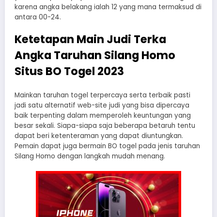
karena angka belakang ialah 12 yang mana termaksud di
antara 00-24.
Ketetapan Main Judi Terka
Angka Taruhan Silang Homo
Situs BO Togel 2023
Mainkan taruhan togel terpercaya serta terbaik pasti
jadi satu alternatif web-site judi yang bisa dipercaya
baik terpenting dalam memperoleh keuntungan yang
besar sekali. Siapa-siapa saja beberapa betaruh tentu
dapat beri ketenteraman yang dapat diuntungkan.
Pemain dapat juga bermain BO togel pada jenis taruhan
Silang Homo dengan langkah mudah menang.