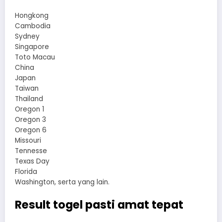
Hongkong
Cambodia
Sydney
Singapore
Toto Macau
China
Japan
Taiwan
Thailand
Oregon 1
Oregon 3
Oregon 6
Missouri
Tennesse
Texas Day
Florida
Washington, serta yang lain.
Result togel pasti amat tepat