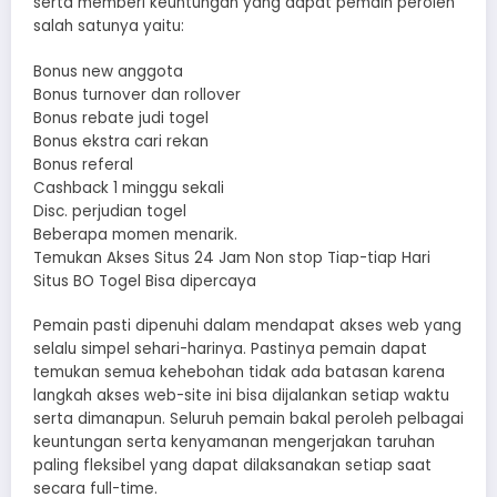
serta memberi keuntungan yang dapat pemain peroleh
salah satunya yaitu:
Bonus new anggota
Bonus turnover dan rollover
Bonus rebate judi togel
Bonus ekstra cari rekan
Bonus referal
Cashback 1 minggu sekali
Disc. perjudian togel
Beberapa momen menarik.
Temukan Akses Situs 24 Jam Non stop Tiap-tiap Hari
Situs BO Togel Bisa dipercaya
Pemain pasti dipenuhi dalam mendapat akses web yang
selalu simpel sehari-harinya. Pastinya pemain dapat
temukan semua kehebohan tidak ada batasan karena
langkah akses web-site ini bisa dijalankan setiap waktu
serta dimanapun. Seluruh pemain bakal peroleh pelbagai
keuntungan serta kenyamanan mengerjakan taruhan
paling fleksibel yang dapat dilaksanakan setiap saat
secara full-time.