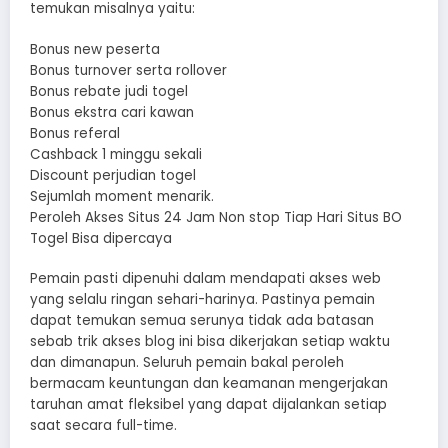
temukan misalnya yaitu:
Bonus new peserta
Bonus turnover serta rollover
Bonus rebate judi togel
Bonus ekstra cari kawan
Bonus referal
Cashback 1 minggu sekali
Discount perjudian togel
Sejumlah moment menarik.
Peroleh Akses Situs 24 Jam Non stop Tiap Hari Situs BO
Togel Bisa dipercaya
Pemain pasti dipenuhi dalam mendapati akses web
yang selalu ringan sehari-harinya. Pastinya pemain
dapat temukan semua serunya tidak ada batasan
sebab trik akses blog ini bisa dikerjakan setiap waktu
dan dimanapun. Seluruh pemain bakal peroleh
bermacam keuntungan dan keamanan mengerjakan
taruhan amat fleksibel yang dapat dijalankan setiap
saat secara full-time.