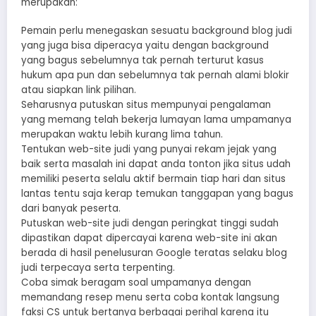
merupakan:
Pemain perlu menegaskan sesuatu background blog judi
yang juga bisa diperacya yaitu dengan background
yang bagus sebelumnya tak pernah terturut kasus
hukum apa pun dan sebelumnya tak pernah alami blokir
atau siapkan link pilihan.
Seharusnya putuskan situs mempunyai pengalaman
yang memang telah bekerja lumayan lama umpamanya
merupakan waktu lebih kurang lima tahun.
Tentukan web-site judi yang punyai rekam jejak yang
baik serta masalah ini dapat anda tonton jika situs udah
memiliki peserta selalu aktif bermain tiap hari dan situs
lantas tentu saja kerap temukan tanggapan yang bagus
dari banyak peserta.
Putuskan web-site judi dengan peringkat tinggi sudah
dipastikan dapat dipercayai karena web-site ini akan
berada di hasil penelusuran Google teratas selaku blog
judi terpecaya serta terpenting.
Coba simak beragam soal umpamanya dengan
memandang resep menu serta coba kontak langsung
faksi CS untuk bertanya berbagai perihal karena itu