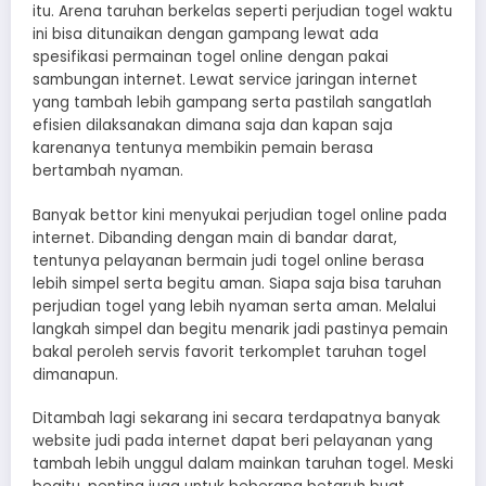
itu. Arena taruhan berkelas seperti perjudian togel waktu
ini bisa ditunaikan dengan gampang lewat ada
spesifikasi permainan togel online dengan pakai
sambungan internet. Lewat service jaringan internet
yang tambah lebih gampang serta pastilah sangatlah
efisien dilaksanakan dimana saja dan kapan saja
karenanya tentunya membikin pemain berasa
bertambah nyaman.
Banyak bettor kini menyukai perjudian togel online pada
internet. Dibanding dengan main di bandar darat,
tentunya pelayanan bermain judi togel online berasa
lebih simpel serta begitu aman. Siapa saja bisa taruhan
perjudian togel yang lebih nyaman serta aman. Melalui
langkah simpel dan begitu menarik jadi pastinya pemain
bakal peroleh servis favorit terkomplet taruhan togel
dimanapun.
Ditambah lagi sekarang ini secara terdapatnya banyak
website judi pada internet dapat beri pelayanan yang
tambah lebih unggul dalam mainkan taruhan togel. Meski