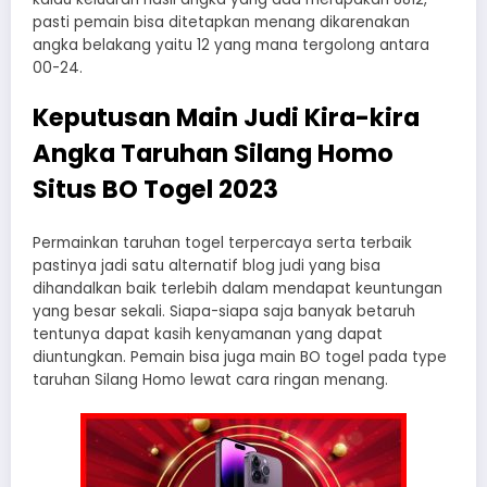
pasti pemain bisa ditetapkan menang dikarenakan
angka belakang yaitu 12 yang mana tergolong antara
00-24.
Keputusan Main Judi Kira-kira
Angka Taruhan Silang Homo
Situs BO Togel 2023
Permainkan taruhan togel terpercaya serta terbaik
pastinya jadi satu alternatif blog judi yang bisa
dihandalkan baik terlebih dalam mendapat keuntungan
yang besar sekali. Siapa-siapa saja banyak betaruh
tentunya dapat kasih kenyamanan yang dapat
diuntungkan. Pemain bisa juga main BO togel pada type
taruhan Silang Homo lewat cara ringan menang.