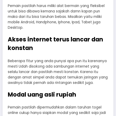
Pemain pastilah harus miliki alat bermain yang fleksibel
untuk bisa dibawa kemana sajakah damn kapan pun
maka dari itu bisa taruhan bebas. Misalkan yaitu miliki
mobile Android, Handphone, Iphone, Ipad, Tabet juga
Desktop.
Akses internet terus lancar dan
konstan
Beberapa fitur yang anda punyai apa pun itu karenanya
mesti Udah disokong ada sambungan internet yang
selalu lancar dan pastilah mesti konstan. Karena itu
dengan amat simpel anda dapat temukan jaringan yang
awalnya tidak pernah ada rintangan sedikit juga.
Modal uang asli rupiah
Pemain pastilah dipermudahkan dalam taruhan togel
online cukup hanya siapkan modal yang sedikit saja jadi