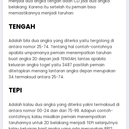
menjadi dua angka tengah adan CD jadi dua angka
belakang. Karena itu setelah itu pemain bisa
memastikannya menjadi taruhan:
TENGAH
Adalah bila dua angka yang diterka yaitu tergolong di
antara nomor 25-74. Tentang hal contoh-contohnya
apabila umpamanya pemain menempatkan taruhan
buat angka 2D depan jadi TENGAH, lantas apabila
keluaran angka togel yaitu 3487 pastilah pemain
ditetapkan menang lantaran angka depan merupakan
34 termaksud antara 25-74.
TEPI
Adalah kalau dua angka yang diterka yakni termaksud di
antara nomor 00-24 dan dari 75-99. Adapun contoh-
contohnya, kalau misalkan pemain menempatkan
taruhannya untuk 2D belakang menjadi TEPI selanjutnya
kalau keluaran hasil angka yang ada merupakan 8812,