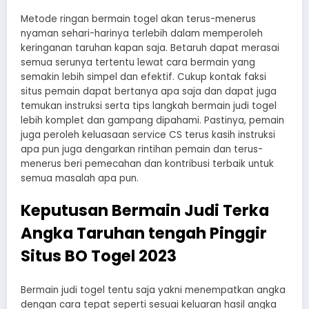
Metode ringan bermain togel akan terus-menerus
nyaman sehari-harinya terlebih dalam memperoleh
keringanan taruhan kapan saja. Betaruh dapat merasai
semua serunya tertentu lewat cara bermain yang
semakin lebih simpel dan efektif. Cukup kontak faksi
situs pemain dapat bertanya apa saja dan dapat juga
temukan instruksi serta tips langkah bermain judi togel
lebih komplet dan gampang dipahami. Pastinya, pemain
juga peroleh keluasaan service CS terus kasih instruksi
apa pun juga dengarkan rintihan pemain dan terus-
menerus beri pemecahan dan kontribusi terbaik untuk
semua masalah apa pun.
Keputusan Bermain Judi Terka
Angka Taruhan tengah Pinggir
Situs BO Togel 2023
Bermain judi togel tentu saja yakni menempatkan angka
dengan cara tepat seperti sesuai keluaran hasil angka