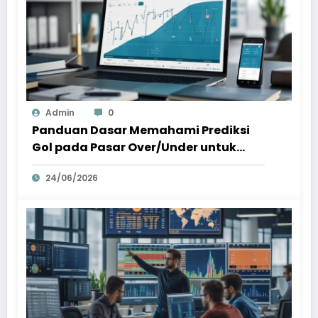
Admin
0
Panduan Dasar Memahami Prediksi
Gol pada Pasar Over/Under untuk
Pemula
24/06/2026