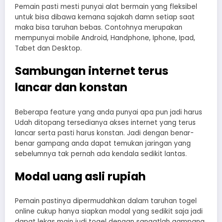
Pemain pasti mesti punyai alat bermain yang fleksibel
untuk bisa dibawa kemana sajakah damn setiap saat
maka bisa taruhan bebas. Contohnya merupakan
mempunyai mobile Android, Handphone, Iphone, Ipad,
Tabet dan Desktop.
Sambungan internet terus
lancar dan konstan
Beberapa feature yang anda punyai apa pun jadi harus
Udah ditopang tersedianya akses internet yang terus
lancar serta pasti harus konstan. Jadi dengan benar-
benar gampang anda dapat temukan jaringan yang
sebelumnya tak pernah ada kendala sedikit lantas.
Modal uang asli rupiah
Pemain pastinya dipermudahkan dalam taruhan togel
online cukup hanya siapkan modal yang sedikit saja jadi
dapat lekas main judi togel dengan sangatlah gampang.