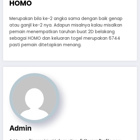
HOMO
Merupakan bila ke-2 angka sama dengan baik genap
atau ganjil ke-2 nya. Adapun misalnya kalau misalkan
pemain menempatkan taruhan buat 2D belakang
sebagai HOMO dan keluaran togel merupakan 6744
pasti pemain ditetapkan menang.
Admin