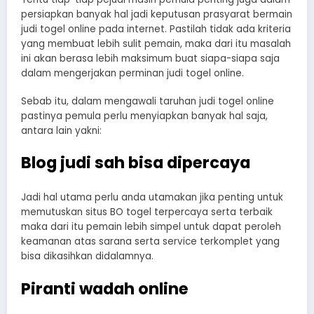
persiapkan banyak hal jadi keputusan prasyarat bermain
judi togel online pada internet. Pastilah tidak ada kriteria
yang membuat lebih sulit pemain, maka dari itu masalah
ini akan berasa lebih maksimum buat siapa-siapa saja
dalam mengerjakan perminan judi togel online.
Sebab itu, dalam mengawali taruhan judi togel online
pastinya pemula perlu menyiapkan banyak hal saja,
antara lain yakni:
Blog judi sah bisa dipercaya
Jadi hal utama perlu anda utamakan jika penting untuk
memutuskan situs BO togel terpercaya serta terbaik
maka dari itu pemain lebih simpel untuk dapat peroleh
keamanan atas sarana serta service terkomplet yang
bisa dikasihkan didalamnya.
Piranti wadah online