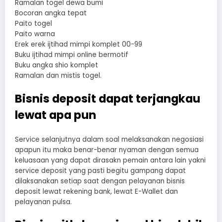
Ramalan togel dewa bumi
Bocoran angka tepat
Paito togel
Paito warna
Erek erek ijtihad mimpi komplet 00-99
Buku ijtihad mimpi online bermotif
Buku angka shio komplet
Ramalan dan mistis togel.
Bisnis deposit dapat terjangkau
lewat apa pun
Service selanjutnya dalam soal melaksanakan negosiasi
apapun itu maka benar-benar nyaman dengan semua
keluasaan yang dapat dirasakn pemain antara lain yakni
service deposit yang pasti begitu gampang dapat
dilaksanakan setiap saat dengan pelayanan bisnis
deposit lewat rekening bank, lewat E-Wallet dan
pelayanan pulsa.