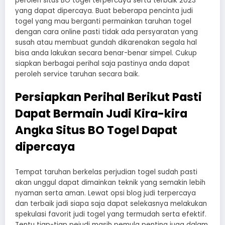
peroleh situs BO togel terpercaya serta terbaik 2023
yang dapat dipercaya. Buat beberapa pencinta judi
togel yang mau berganti permainkan taruhan togel
dengan cara online pasti tidak ada persyaratan yang
susah atau membuat gundah dikarenakan segala hal
bisa anda lakukan secara benar-benar simpel. Cukup
siapkan berbagai perihal saja pastinya anda dapat
peroleh service taruhan secara baik.
Persiapkan Perihal Berikut Pasti
Dapat Bermain Judi Kira-kira
Angka Situs BO Togel Dapat
dipercaya
Tempat taruhan berkelas perjudian togel sudah pasti
akan unggul dapat dimainkan teknik yang semakin lebih
nyaman serta aman. Lewat opsi blog judi terpercaya
dan terbaik jadi siapa saja dapat selekasnya melakukan
spekulasi favorit judi togel yang termudah serta efektif.
Tentu tiap-tiap pejudi masih pemula penting juga dalam