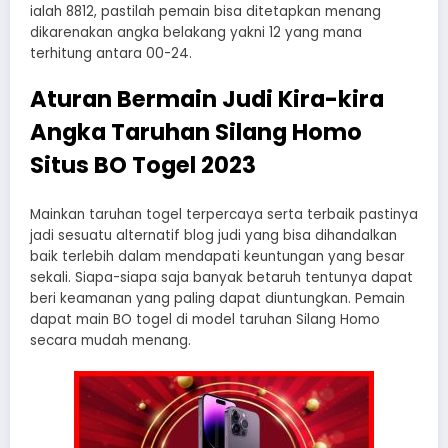
ialah 8812, pastilah pemain bisa ditetapkan menang
dikarenakan angka belakang yakni 12 yang mana
terhitung antara 00-24.
Aturan Bermain Judi Kira-kira
Angka Taruhan Silang Homo
Situs BO Togel 2023
Mainkan taruhan togel terpercaya serta terbaik pastinya
jadi sesuatu alternatif blog judi yang bisa dihandalkan
baik terlebih dalam mendapati keuntungan yang besar
sekali. Siapa-siapa saja banyak betaruh tentunya dapat
beri keamanan yang paling dapat diuntungkan. Pemain
dapat main BO togel di model taruhan Silang Homo
secara mudah menang.