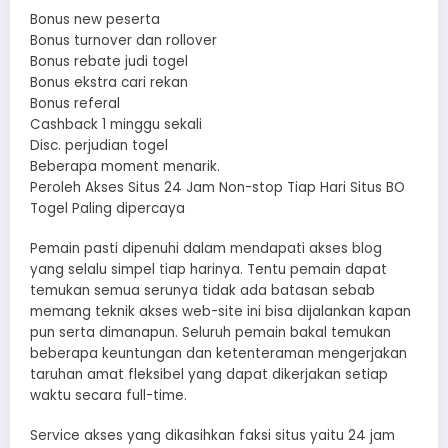
Bonus new peserta
Bonus turnover dan rollover
Bonus rebate judi togel
Bonus ekstra cari rekan
Bonus referal
Cashback 1 minggu sekali
Disc. perjudian togel
Beberapa moment menarik.
Peroleh Akses Situs 24 Jam Non-stop Tiap Hari Situs BO
Togel Paling dipercaya
Pemain pasti dipenuhi dalam mendapati akses blog
yang selalu simpel tiap harinya. Tentu pemain dapat
temukan semua serunya tidak ada batasan sebab
memang teknik akses web-site ini bisa dijalankan kapan
pun serta dimanapun. Seluruh pemain bakal temukan
beberapa keuntungan dan ketenteraman mengerjakan
taruhan amat fleksibel yang dapat dikerjakan setiap
waktu secara full-time.
Service akses yang dikasihkan faksi situs yaitu 24 jam