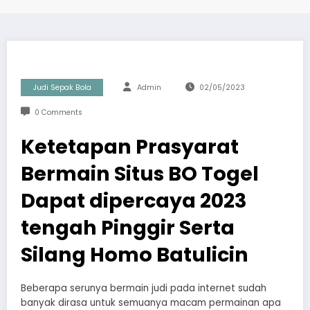
Judi Sepak Bola
Admin
02/05/2023
0 Comments
Ketetapan Prasyarat
Bermain Situs BO Togel
Dapat dipercaya 2023
tengah Pinggir Serta
Silang Homo Batulicin
Beberapa serunya bermain judi pada internet sudah
banyak dirasa untuk semuanya macam permainan apa