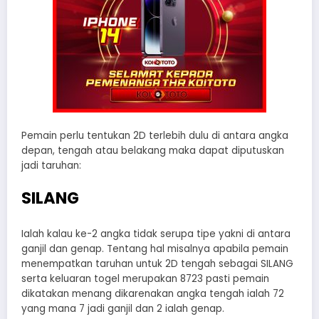
Pemain perlu tentukan 2D terlebih dulu di antara angka
depan, tengah atau belakang maka dapat diputuskan
jadi taruhan:
SILANG
Ialah kalau ke-2 angka tidak serupa tipe yakni di antara
ganjil dan genap. Tentang hal misalnya apabila pemain
menempatkan taruhan untuk 2D tengah sebagai SILANG
serta keluaran togel merupakan 8723 pasti pemain
dikatakan menang dikarenakan angka tengah ialah 72
yang mana 7 jadi ganjil dan 2 ialah genap.