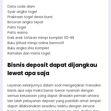
Data code alam
Syair angka togel
Prakiraan togel dewa bumi
Bocoran angka tepat
Paito togel
Paito warna
Erek erek tafsiran mimpi komplet 00-99
Buku ijtihad mimpi online bermotif
Buku angka shio komplet
Ramalan dan mistis togel.
Bisnis deposit dapat dijangkau
lewat apa saja
Layanan selanjutnya dalam soal mengerjakan transaksi
bisnis apa saja maka benar-benar nyaman dengan
semua keluasaan yang dapat dirasakn pemain antara
lain ialah pelayanan deposit yang pastilah amat simpel
dapat dilaksanakan sewaktu-waktu dengan service