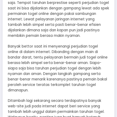
saja. Tempat taruhan berprestise seperti perjudian togel
saat ini bisa dijalankan dengan gampang lewat ada spek
permainan togel online dengan pakai sambungan
internet. Lewat pelayanan jaringan internet yang
tambah lebih simpel serta pasti benar-benar efisien
dijalankan dimana saja dan kapan pun jadi pastinya
membikin pemain berasa makin nyaman.
Banyak bettor saat ini menyenangi perjudian togel
online di dalam internet. Dibanding dengan main di
bandar darat, tentu pelayanan bermain judi togel online
berasa lebih simpel serta benar-benar aman. Siapa-
siapa saja bisa taruhan perjudian togel dengan lebih
nyaman dan aman. Dengan langkah gampang serta
benar-benar menarik karenanya pastinya pemain bakal
peroleh service teratas terkomplet taruhan togel
dimanapun.
Ditambah lagi sekarang secara terdapatnya banyak
web-site judi pada internet dapat beri service yang
tambah lebih unggul dalam permainkan taruhan togel.