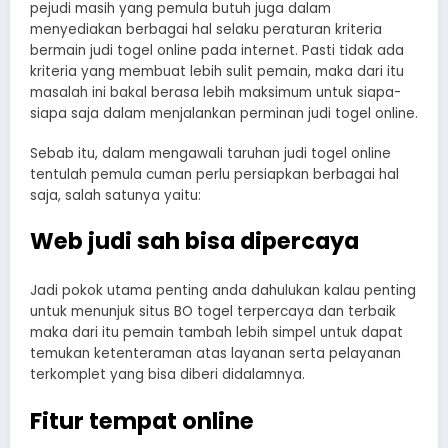
pejudi masih yang pemula butuh juga dalam
menyediakan berbagai hal selaku peraturan kriteria
bermain judi togel online pada internet. Pasti tidak ada
kriteria yang membuat lebih sulit pemain, maka dari itu
masalah ini bakal berasa lebih maksimum untuk siapa-
siapa saja dalam menjalankan perminan judi togel online.
Sebab itu, dalam mengawali taruhan judi togel online
tentulah pemula cuman perlu persiapkan berbagai hal
saja, salah satunya yaitu:
Web judi sah bisa dipercaya
Jadi pokok utama penting anda dahulukan kalau penting
untuk menunjuk situs BO togel terpercaya dan terbaik
maka dari itu pemain tambah lebih simpel untuk dapat
temukan ketenteraman atas layanan serta pelayanan
terkomplet yang bisa diberi didalamnya.
Fitur tempat online