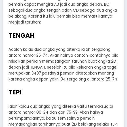
pemain dapat mengira AB jadi dua angka depan, BC
sebagai dua angka tengah adan CD sebagai dua angka
belakang. Karena itu lalu pemain bisa memastikannya
menjadi taruhan:
TENGAH
Adalah kalau dua angka yang diterka ialah tergolong
antara nomor 25-74. Akan halnya contoh-contohnya bila
misalkan pemain memasangkan taruhan buat angka 2D
depan jadi TENGAH, setelah itu bila keluaran angka togel
merupakan 3487 pastinya pemain ditetapkan menang
karena angka depan yakni 34 tergolong di antara 25-74.
TEPI
Ialah kalau dua angka yang diterka yaitu termaksud di
antara nomor 00-24 dan dari 75-99. Akan halnya
perumpamaannya, kalau semisalnya pemain
memasangkan taruhannya buat 2D belakang selaku TEPI