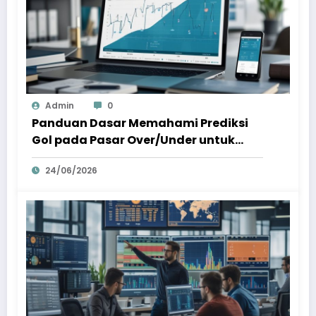
Admin
0
Panduan Dasar Memahami Prediksi
Gol pada Pasar Over/Under untuk
Pemula
24/06/2026