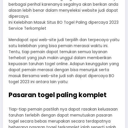
berbagai perihal karenanya segalnya akan berikan anda
alasan lebih benar dalam menyeleksi website judi dapat
dipercaya.
Ini Kelebihan Masuk Situs BO Togel Paling dipercaya 2023
Service Terkomplet
Mendapat opsi web-site judi terpilih dan terpecaya yaitu
satu kelebihan yang bisa pemain merasai waktu ini.
Tentu, tiap pemain dapat temukan semua layanan
terhebat yang jauh makin unggul dalam memberikan
kepuasan taruhan togel online. Adapun keunggulan yang
dapat pemain merasai dengan bisa menunjuk serta
masuk Bersama web-site judi sah dapat dipercaya BO
togel 2023 ini antara lain yaitu:
Pasaran togel paling komplet
Tiap-tiap pemain pastilah nya dapat rasakan keluasaan
taruhan terlebih dengan dapat memutuskan pasaran
togel secara bebas merupakan secara terdapatnya
beberapa pasaran togel terkomplet ialah seperti salah