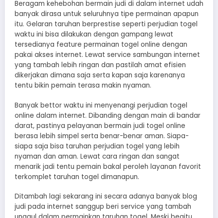
Beragam kehebohan bermain judi di dalam internet udah
banyak dirasa untuk seluruhnya tipe permainan apapun
itu. Gelaran taruhan berprestise seperti perjudian togel
waktu ini bisa dilakukan dengan gampang lewat
tersedianya feature permainan togel online dengan
pakai akses internet. Lewat service sambungan internet
yang tambah lebih ringan dan pastilah amat efisien
dikerjakan dimana saja serta kapan saja karenanya
tentu bikin pemain terasa makin nyaman.
Banyak bettor waktu ini menyenangi perjudian togel
online dalam internet. Dibanding dengan main di bandar
darat, pastinya pelayanan bermain judi togel online
berasa lebih simpel serta benar-benar aman. Siapa-
siapa saja bisa taruhan perjudian togel yang lebih
nyaman dan aman. Lewat cara ringan dan sangat
menarik jadi tentu pemain bakal peroleh layanan favorit
terkomplet taruhan togel dimanapun.
Ditambah lagi sekarang ini secara adanya banyak blog
judi pada internet sanggup beri service yang tambah
unggul dalam permainkan taruhan togel. Meski begitu,