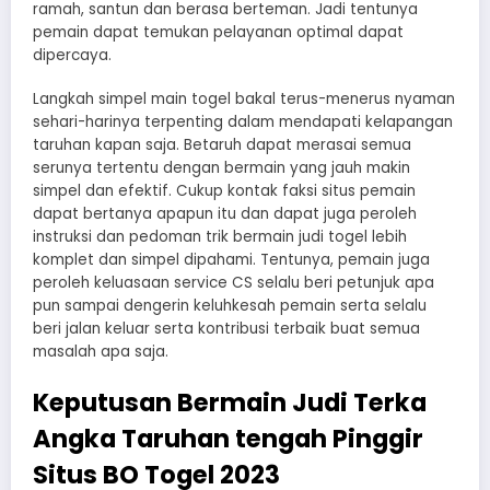
ramah, santun dan berasa berteman. Jadi tentunya
pemain dapat temukan pelayanan optimal dapat
dipercaya.
Langkah simpel main togel bakal terus-menerus nyaman
sehari-harinya terpenting dalam mendapati kelapangan
taruhan kapan saja. Betaruh dapat merasai semua
serunya tertentu dengan bermain yang jauh makin
simpel dan efektif. Cukup kontak faksi situs pemain
dapat bertanya apapun itu dan dapat juga peroleh
instruksi dan pedoman trik bermain judi togel lebih
komplet dan simpel dipahami. Tentunya, pemain juga
peroleh keluasaan service CS selalu beri petunjuk apa
pun sampai dengerin keluhkesah pemain serta selalu
beri jalan keluar serta kontribusi terbaik buat semua
masalah apa saja.
Keputusan Bermain Judi Terka
Angka Taruhan tengah Pinggir
Situs BO Togel 2023