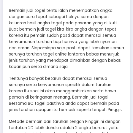
Bermain judi togel tentu ialah menempatkan angka
dengan cara tepat sebagai halnya sama dengan
keluaran hasil angka togel pada pasaran yang di ikuti.
Buat bermain judi togel kira-kira angka dengan tepat
karena itu pemain sudah pasti dapat merasai semua
kenyamanan taruhan tiap harinya yang lebih nyaman
dan aman. Siapa-siapa saja pasti dapat temukan semua
serunya taruhan togel online lantaran bebas menunjuk
jenis taruhan yang mendapat dimainkan dengan bebas
kapan pun serta dimana saja.
Tentunya banyak betaruh dapat merasai semua
serunya serta kenyamanan spesifik dalam taruhan
karena itu soal ini akan menggembirakan serta bawa
pemain di keringanan menang. Bermain judi togel
Bersama BO togel pastinya anda dapat bermain pada
jenis taruhan apapun itu termask seperti tengah Pinggir.
Metode bermain dari taruhan tengah Pinggir ini dengan
tentukan 2D lebih dahulu adalah 2 angka berurut yaitu