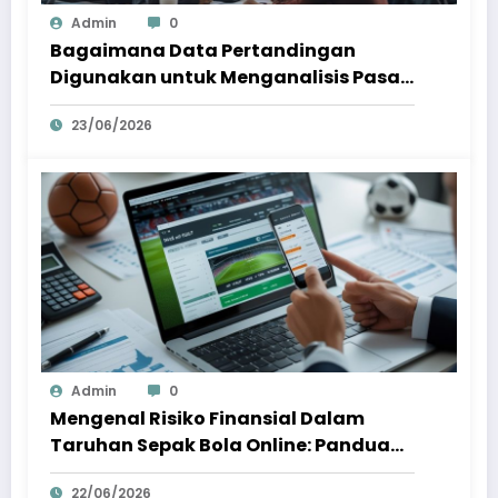
Admin
0
Bagaimana Data Pertandingan
Digunakan untuk Menganalisis Pasar
1X2 di Industri Perjudian
23/06/2026
Admin
0
Mengenal Risiko Finansial Dalam
Taruhan Sepak Bola Online: Panduan
Menyusun Strategi Cerdas
22/06/2026