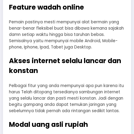
Feature wadah online
Pemain pastinya mesti mempunyai alat bermain yang
benar-benar fleksibel buat bisa dibawa kemana sajakah
damn setiap waktu hingga bisa taruhan bebas.
Semisalnya yaitu mempunyai mobile Android, Mobile-
phone, Iphone, Ipad, Tabet juga Desktop.
Akses internet selalu lancar dan
konstan
Pelbagai fitur yang anda mempunyai apa pun karena itu
harus Telah ditopang tersedianya sambungan internet
yang selalu lancar dan pasti mesti konstan. Jadi dengan
begitu gampang anda dapat temukan jaringan yang
sebelumnya tidak pernah ada rintangan sedikit lantas.
Modal uang asli rupiah