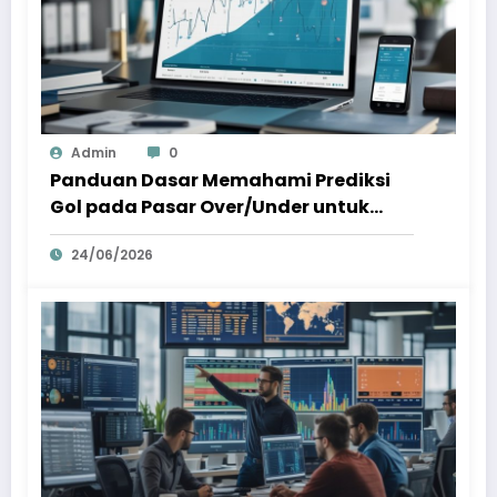
Admin
0
Panduan Dasar Memahami Prediksi
Gol pada Pasar Over/Under untuk
Pemula
24/06/2026