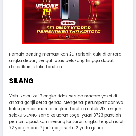
Pemain penting memastikan 2D terlebih dulu di antara
angka depan, tengah atau belakang hingga dapat
dipastikan selaku taruhan:
SILANG
Yaitu kalau ke-2 angka tidak serupa macam yakni di
antara ganjil serta genap. Mengenai perumpamaannya
kalau pemain memasangkan taruhan untuk 2D tengah
selaku SILANG serta keluaran togel yakni 8723 pastilah
pemain dipastikan menang lantaran angka tengah ialah
72 yang mana 7 jadi ganjil serta 2 yaitu genap.