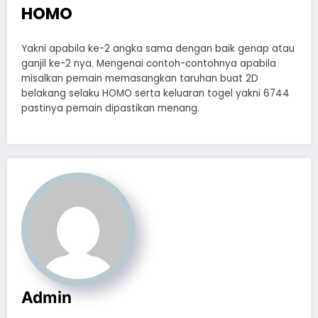
HOMO
Yakni apabila ke-2 angka sama dengan baik genap atau
ganjil ke-2 nya. Mengenai contoh-contohnya apabila
misalkan pemain memasangkan taruhan buat 2D
belakang selaku HOMO serta keluaran togel yakni 6744
pastinya pemain dipastikan menang.
Admin