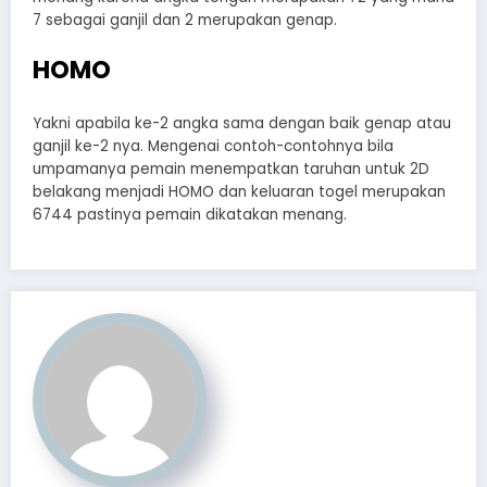
7 sebagai ganjil dan 2 merupakan genap.
HOMO
Yakni apabila ke-2 angka sama dengan baik genap atau
ganjil ke-2 nya. Mengenai contoh-contohnya bila
umpamanya pemain menempatkan taruhan untuk 2D
belakang menjadi HOMO dan keluaran togel merupakan
6744 pastinya pemain dikatakan menang.