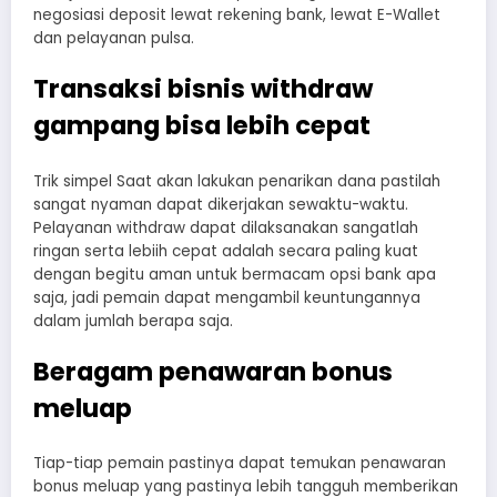
negosiasi deposit lewat rekening bank, lewat E-Wallet
dan pelayanan pulsa.
Transaksi bisnis withdraw
gampang bisa lebih cepat
Trik simpel Saat akan lakukan penarikan dana pastilah
sangat nyaman dapat dikerjakan sewaktu-waktu.
Pelayanan withdraw dapat dilaksanakan sangatlah
ringan serta lebiih cepat adalah secara paling kuat
dengan begitu aman untuk bermacam opsi bank apa
saja, jadi pemain dapat mengambil keuntungannya
dalam jumlah berapa saja.
Beragam penawaran bonus
meluap
Tiap-tiap pemain pastinya dapat temukan penawaran
bonus meluap yang pastinya lebih tangguh memberikan