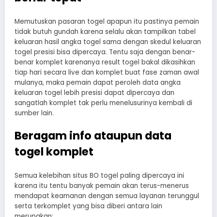
Memutuskan pasaran togel apapun itu pastinya pemain
tidak butuh gundah karena selalu akan tampilkan tabel
keluaran hasil angka togel sama dengan skedul keluaran
togel presisi bisa dipercaya. Tentu saja dengan benar-
benar komplet karenanya result togel bakal dikasihkan
tiap hari secara live dan komplet buat fase zaman awal
mulanya, maka pemain dapat peroleh data angka
keluaran togel lebih presisi dapat dipercaya dan
sangatlah komplet tak perlu menelusurinya kembali di
sumber lain.
Beragam info ataupun data
togel komplet
Semua kelebihan situs BO togel paling dipercaya ini
karena itu tentu banyak pemain akan terus-menerus
mendapat keamanan dengan semua layanan terunggul
serta terkomplet yang bisa diberi antara lain
merupakan: