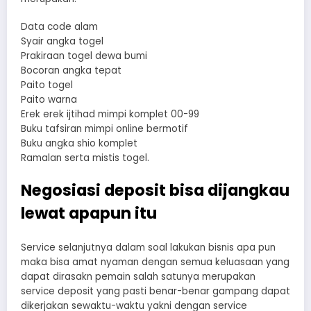
Data code alam
Syair angka togel
Prakiraan togel dewa bumi
Bocoran angka tepat
Paito togel
Paito warna
Erek erek ijtihad mimpi komplet 00-99
Buku tafsiran mimpi online bermotif
Buku angka shio komplet
Ramalan serta mistis togel.
Negosiasi deposit bisa dijangkau
lewat apapun itu
Service selanjutnya dalam soal lakukan bisnis apa pun
maka bisa amat nyaman dengan semua keluasaan yang
dapat dirasakn pemain salah satunya merupakan
service deposit yang pasti benar-benar gampang dapat
dikerjakan sewaktu-waktu yakni dengan service