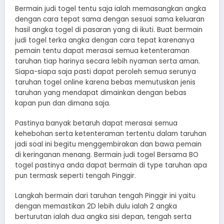
Bermain judi togel tentu saja ialah memasangkan angka
dengan cara tepat sama dengan sesuai sama keluaran
hasil angka togel di pasaran yang di ikuti. Buat bermain
judi togel terka angka dengan cara tepat karenanya
pemain tentu dapat merasai semua ketenteraman
taruhan tiap harinya secara lebih nyaman serta aman.
Siapa-siapa saja pasti dapat peroleh semua serunya
taruhan togel online karena bebas memutuskan jenis
taruhan yang mendapat dimainkan dengan bebas
kapan pun dan dimana saja.
Pastinya banyak betaruh dapat merasai semua
kehebohan serta ketenteraman tertentu dalam taruhan
jadi soal ini begitu menggembirakan dan bawa pemain
di keringanan menang. Bermain judi togel Bersama BO
togel pastinya anda dapat bermain di type taruhan apa
pun termask seperti tengah Pinggir.
Langkah bermain dari taruhan tengah Pinggir ini yaitu
dengan memastikan 2D lebih dulu ialah 2 angka
berturutan ialah dua angka sisi depan, tengah serta