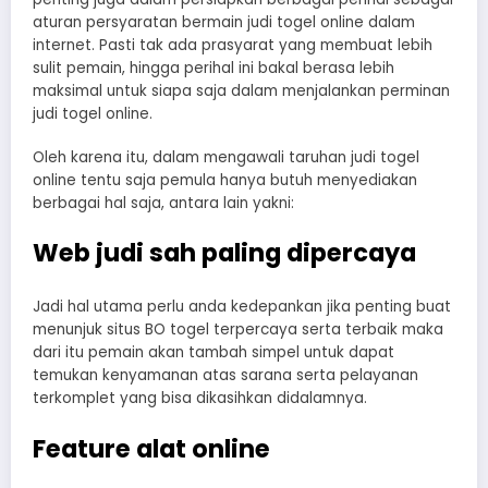
aturan persyaratan bermain judi togel online dalam
internet. Pasti tak ada prasyarat yang membuat lebih
sulit pemain, hingga perihal ini bakal berasa lebih
maksimal untuk siapa saja dalam menjalankan perminan
judi togel online.
Oleh karena itu, dalam mengawali taruhan judi togel
online tentu saja pemula hanya butuh menyediakan
berbagai hal saja, antara lain yakni:
Web judi sah paling dipercaya
Jadi hal utama perlu anda kedepankan jika penting buat
menunjuk situs BO togel terpercaya serta terbaik maka
dari itu pemain akan tambah simpel untuk dapat
temukan kenyamanan atas sarana serta pelayanan
terkomplet yang bisa dikasihkan didalamnya.
Feature alat online