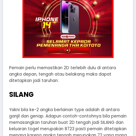
Pemain perlu memastikan 2D terlebih dulu di antara
angka depan, tengah atau belakang maka dapat
ditetapkan jadi taruhan:
SILANG
Yakni bila ke-2 angka berlainan type adalah di antara
ganjil dan genap. Adapun contoh-contohnya bila pemain
memasangkan taruhan buat 2D tengah jadi SILANG dan
keluaran togel merupakan 8723 pasti pemain ditetapkan
menang karena angka tengah merupakan 72 yang mana