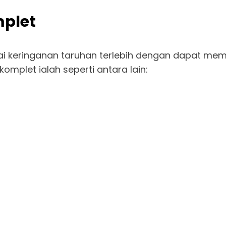
mplet
ai keringanan taruhan terlebih dengan dapat mem
mplet ialah seperti antara lain: