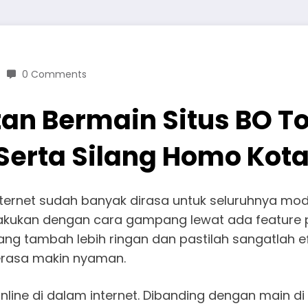
0 Comments
an Bermain Situs BO T
Serta Silang Homo Kota
ernet sudah banyak dirasa untuk seluruhnya mod
dilakukan dengan cara gampang lewat ada feature 
ang tambah lebih ringan dan pastilah sangatlah e
erasa makin nyaman.
online di dalam internet. Dibanding dengan main 