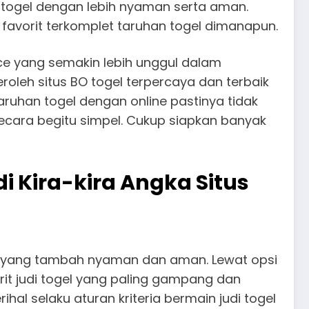
an togel dengan lebih nyaman serta aman.
avorit terkomplet taruhan togel dimanapun.
ce yang semakin lebih unggul dalam
roleh situs BO togel terpercaya dan terbaik
ruhan togel dengan online pastinya tidak
cara begitu simpel. Cukup siapkan banyak
i Kira-kira Angka Situs
ah yang tambah nyaman dan aman. Lewat opsi
orit judi togel yang paling gampang dan
hal selaku aturan kriteria bermain judi togel