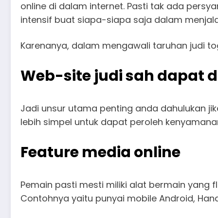
online di dalam internet. Pasti tak ada persy
intensif buat siapa-siapa saja dalam menjala
Karenanya, dalam mengawali taruhan judi tog
Web-site judi sah dapat 
Jadi unsur utama penting anda dahulukan jik
lebih simpel untuk dapat peroleh kenyamanan
Feature media online
Pemain pasti mesti miliki alat bermain yan
Contohnya yaitu punyai mobile Android, Hand