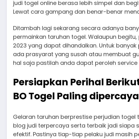
judi togel online berasa lebih simpel dan be
Lewat cara gampang dan benar-benar menarik
Ditambah lagi sekarang secara adanya banya
permainkan taruhan togel. Walaupun begitu, 
2023 yang dapat dihandalkan. Untuk banyak p
ada prasyarat yang susah atau membuat gun
hal saja pastilah anda dapat peroleh service
Persiapkan Perihal Beriku
BO Togel Paling dipercaya
Gelaran taruhan berprestise perjudian toge
blog judi terpercaya serta terbaik jadi siap
efektif. Pastinya tiap-tiap pelaku judi masih