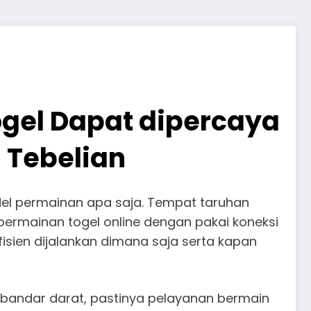
ogel Dapat dipercaya
 Tebelian
el permainan apa saja. Tempat taruhan
permainan togel online dengan pakai koneksi
fisien dijalankan dimana saja serta kapan
di bandar darat, pastinya pelayanan bermain