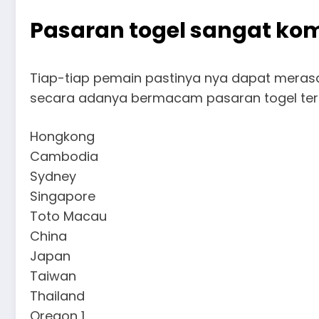
Pasaran togel sangat ko
Tiap-tiap pemain pastinya nya dapat meras
secara adanya bermacam pasaran togel terko
Hongkong
Cambodia
Sydney
Singapore
Toto Macau
China
Japan
Taiwan
Thailand
Oregon 1