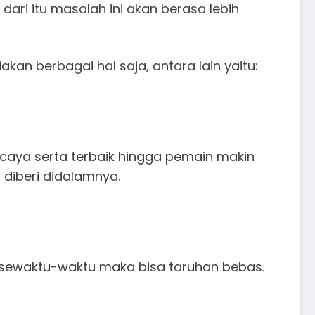
dari itu masalah ini akan berasa lebih
an berbagai hal saja, antara lain yaitu:
rcaya serta terbaik hingga pemain makin
 diberi didalamnya.
n sewaktu-waktu maka bisa taruhan bebas.