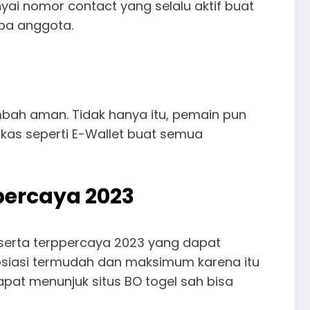
yai nomor contact yang selalu aktif buat
apa anggota.
mbah aman. Tidak hanya itu, pemain pun
gkas seperti E-Wallet buat semua
ipercaya 2023
ik serta terppercaya 2023 yang dapat
osiasi termudah dan maksimum karena itu
pat menunjuk situs BO togel sah bisa