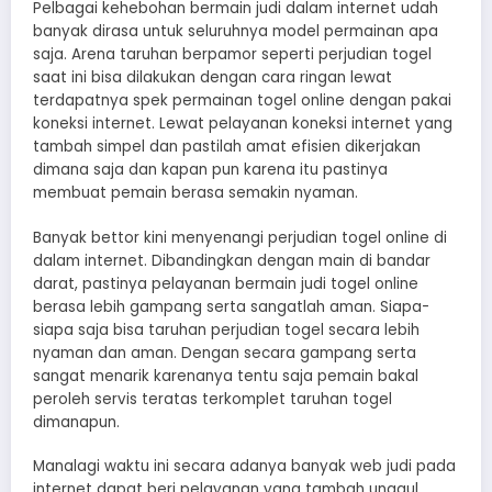
Pelbagai kehebohan bermain judi dalam internet udah
banyak dirasa untuk seluruhnya model permainan apa
saja. Arena taruhan berpamor seperti perjudian togel
saat ini bisa dilakukan dengan cara ringan lewat
terdapatnya spek permainan togel online dengan pakai
koneksi internet. Lewat pelayanan koneksi internet yang
tambah simpel dan pastilah amat efisien dikerjakan
dimana saja dan kapan pun karena itu pastinya
membuat pemain berasa semakin nyaman.
Banyak bettor kini menyenangi perjudian togel online di
dalam internet. Dibandingkan dengan main di bandar
darat, pastinya pelayanan bermain judi togel online
berasa lebih gampang serta sangatlah aman. Siapa-
siapa saja bisa taruhan perjudian togel secara lebih
nyaman dan aman. Dengan secara gampang serta
sangat menarik karenanya tentu saja pemain bakal
peroleh servis teratas terkomplet taruhan togel
dimanapun.
Manalagi waktu ini secara adanya banyak web judi pada
internet dapat beri pelayanan yang tambah unggul