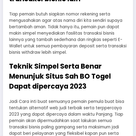
Tiap pemain butuh siapkan nomor rekening serta
mengusahakan agar atas nama diri kita sendiri supaya
bertambah aman. Tidak hanya itu, pemain pun dapat
makin simpel menyediakan fasilitas transaksi bisnis
lainnya yang tambah sederhana dan ringkas seperti E-
Wallet untuk semua pembayaran deposit serta transaksi
bisnis withdraw lebih simpel.
Teknik Simpel Serta Benar
Menunjuk Situs Sah BO Togel
Dapat dipercaya 2023
Jadi Cara inti buat semuanya pemain pemula buat bisa
tentukan alternatif web judi terbaik serta terppercaya
2023 yang dapat dipercaya dalam waktu Panjang. Tiap
pemain akan dipermudahkan saat lakukan semua
transaksi bisnis paling gampang serta maksimum jadi
dapat beri pelayanan yang fleksibel kapan pun serta