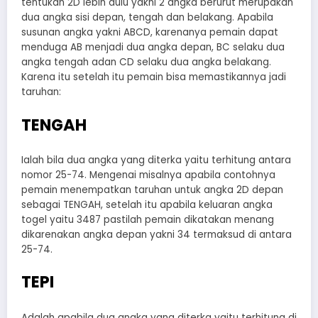
tentukan 2D lebih dulu yakni 2 angka berurut merupakan
dua angka sisi depan, tengah dan belakang. Apabila
susunan angka yakni ABCD, karenanya pemain dapat
menduga AB menjadi dua angka depan, BC selaku dua
angka tengah adan CD selaku dua angka belakang.
Karena itu setelah itu pemain bisa memastikannya jadi
taruhan:
TENGAH
Ialah bila dua angka yang diterka yaitu terhitung antara
nomor 25-74. Mengenai misalnya apabila contohnya
pemain menempatkan taruhan untuk angka 2D depan
sebagai TENGAH, setelah itu apabila keluaran angka
togel yaitu 3487 pastilah pemain dikatakan menang
dikarenakan angka depan yakni 34 termaksud di antara
25-74.
TEPI
Adalah apabila dua angka yang diterka yaitu terhitung di