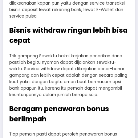
dilaksanakan kapan pun yaitu dengan service transaksi
bisnis deposit lewat rekening bank, lewat E-Wallet dan
service pulsa.
Bisnis withdraw ringan lebih bisa
cepat
Trik gampang Sewaktu bakal kerjakan penarikan dana
pastilah begitu nyaman dapat dijalankan sewaktu-
waktu. Service withdraw dapat dikerjakan benar-benar
gampang dan lebiih cepat adalah dengan secara paling
kuat yakni dengan begitu aman buat bermacam opsi
bank apapun itu, karena itu pemain dapat mengambil
keuntungannya dalam jumlah berapa saja.
Beragam penawaran bonus
berlimpah
Tiap pemain pasti dapat peroleh penawaran bonus