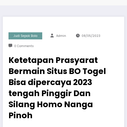
Judi Sepak Bola
Admin
08/05/2023
0 Comments
Ketetapan Prasyarat
Bermain Situs BO Togel
Bisa dipercaya 2023
tengah Pinggir Dan
Silang Homo Nanga
Pinoh