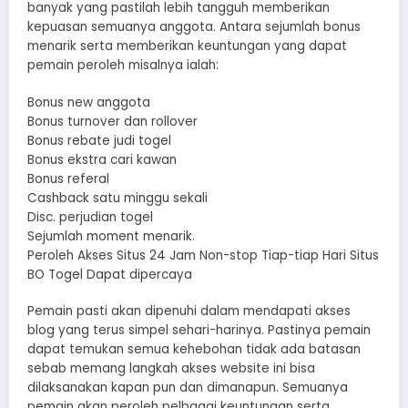
banyak yang pastilah lebih tangguh memberikan
kepuasan semuanya anggota. Antara sejumlah bonus
menarik serta memberikan keuntungan yang dapat
pemain peroleh misalnya ialah:
Bonus new anggota
Bonus turnover dan rollover
Bonus rebate judi togel
Bonus ekstra cari kawan
Bonus referal
Cashback satu minggu sekali
Disc. perjudian togel
Sejumlah moment menarik.
Peroleh Akses Situs 24 Jam Non-stop Tiap-tiap Hari Situs
BO Togel Dapat dipercaya
Pemain pasti akan dipenuhi dalam mendapati akses
blog yang terus simpel sehari-harinya. Pastinya pemain
dapat temukan semua kehebohan tidak ada batasan
sebab memang langkah akses website ini bisa
dilaksanakan kapan pun dan dimanapun. Semuanya
pemain akan peroleh pelbagai keuntungan serta