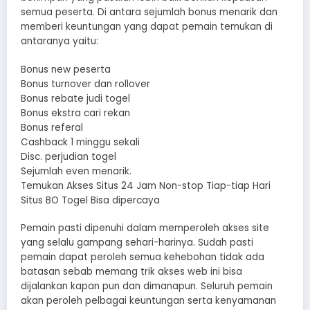
semua peserta. Di antara sejumlah bonus menarik dan
memberi keuntungan yang dapat pemain temukan di
antaranya yaitu:
Bonus new peserta
Bonus turnover dan rollover
Bonus rebate judi togel
Bonus ekstra cari rekan
Bonus referal
Cashback 1 minggu sekali
Disc. perjudian togel
Sejumlah even menarik.
Temukan Akses Situs 24 Jam Non-stop Tiap-tiap Hari
Situs BO Togel Bisa dipercaya
Pemain pasti dipenuhi dalam memperoleh akses site
yang selalu gampang sehari-harinya. Sudah pasti
pemain dapat peroleh semua kehebohan tidak ada
batasan sebab memang trik akses web ini bisa
dijalankan kapan pun dan dimanapun. Seluruh pemain
akan peroleh pelbagai keuntungan serta kenyamanan