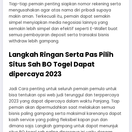
Tiap-tiap pemain penting siapkan nomor rekening serta
mengusahakan agar atas nama diri pribadi supaya
makin aman. Terkecuali itu, pemain dapat semakin
simpel menyiapkan media negosiasi lainnya yang
semakin lebih simpel dan efektif seperti E-Wallet buat
semua pembayaran deposit serta transaksi bisnis
withdraw lebih gampang.
Langkah Ringan Serta Pas Pilih
Situs Sah BO Togel Dapat
dipercaya 2023
Jadi Cara penting untuk seluruh pemain pemula untuk
bisa tentukan opsi web judi terunggul dan terppercaya
2023 yang dapat dipercaya dalam waktu Panjang. Tiap
pemain akan dipermudahkan saat melakukan semua
bisnis paling gampang serta maksimal karenanya dapat
kasih service yang paling fleksibel kapan pun dan
dimana saja. Langkah gampang untuk dapat menunjuk