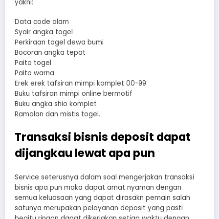
yakni:
Data code alam
Syair angka togel
Perkiraan togel dewa bumi
Bocoran angka tepat
Paito togel
Paito warna
Erek erek tafsiran mimpi komplet 00-99
Buku tafsiran mimpi online bermotif
Buku angka shio komplet
Ramalan dan mistis togel.
Transaksi bisnis deposit dapat
dijangkau lewat apa pun
Service seterusnya dalam soal mengerjakan transaksi
bisnis apa pun maka dapat amat nyaman dengan
semua keluasaan yang dapat dirasakn pemain salah
satunya merupakan pelayanan deposit yang pasti
begitu ringan dapat dikerjakan setiap waktu dengan