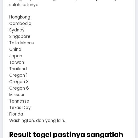
salah satunya:
Hongkong
Cambodia
Sydney
Singapore
Toto Macau
China
Japan
Taiwan
Thailand
Oregon 1
Oregon 3
Oregon 6
Missouri
Tennesse
Texas Day
Florida
Washington, dan yang lain.
Result togel pastinya sangatlah