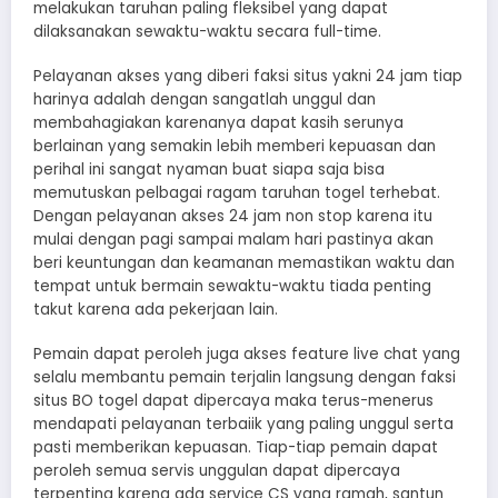
melakukan taruhan paling fleksibel yang dapat
dilaksanakan sewaktu-waktu secara full-time.
Pelayanan akses yang diberi faksi situs yakni 24 jam tiap
harinya adalah dengan sangatlah unggul dan
membahagiakan karenanya dapat kasih serunya
berlainan yang semakin lebih memberi kepuasan dan
perihal ini sangat nyaman buat siapa saja bisa
memutuskan pelbagai ragam taruhan togel terhebat.
Dengan pelayanan akses 24 jam non stop karena itu
mulai dengan pagi sampai malam hari pastinya akan
beri keuntungan dan keamanan memastikan waktu dan
tempat untuk bermain sewaktu-waktu tiada penting
takut karena ada pekerjaan lain.
Pemain dapat peroleh juga akses feature live chat yang
selalu membantu pemain terjalin langsung dengan faksi
situs BO togel dapat dipercaya maka terus-menerus
mendapati pelayanan terbaiik yang paling unggul serta
pasti memberikan kepuasan. Tiap-tiap pemain dapat
peroleh semua servis unggulan dapat dipercaya
terpenting karena ada service CS yang ramah, santun