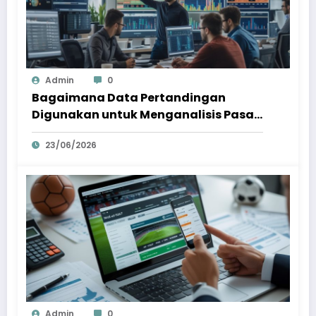
Admin
0
Bagaimana Data Pertandingan
Digunakan untuk Menganalisis Pasar
1X2 di Industri Perjudian
23/06/2026
Admin
0