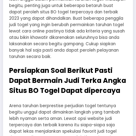
begitu, penting juga untuk beberapa betaruh buat
dapat peroleh situs BO togel terpercaya dan terbaik
2023 yang dapat dihandalkan. Buat beberapa penggila
judi togel yang ingin berubah permainkan taruhan togel
lewat cara online pastinya tidak ada kriteria yang susah
atau bikin khawatir dikarenakan seluruhnya bisa anda
laksanakan secara begitu gampang. Cukup siapkan
banyak hal saja pasti anda dapat peroleh pelayanan
taruhan secara baik.
Persiapkan Soal Berikut Pasti
Dapat Bermain Judi Terka Angka
Situs BO Togel Dapat dipercaya
Arena taruhan berprestise perjudian togel tentunya
begitu unggul dapat dimainkan langkah yang tambah
lebih nyaman serta aman. Lewat opsi website judi
terpercaya dan terbaik karena itu siapa-siapa saja
dapat lekas menjalankan spekulasi favorit judi togel