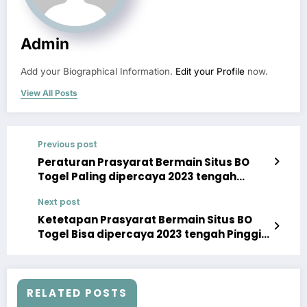
Admin
Add your Biographical Information.
Edit your Profile
now.
View All Posts
Previous post
Peraturan Prasyarat Bermain Situs BO
Togel Paling dipercaya 2023 tengah
Pinggir Serta Silang Homo Malinau
Next post
Ketetapan Prasyarat Bermain Situs BO
Togel Bisa dipercaya 2023 tengah Pinggir
Dan Silang Homo Nanga Pinoh
RELATED POSTS