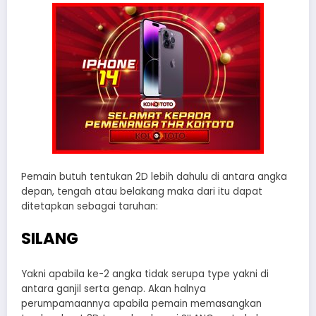
Pemain butuh tentukan 2D lebih dahulu di antara angka
depan, tengah atau belakang maka dari itu dapat
ditetapkan sebagai taruhan:
SILANG
Yakni apabila ke-2 angka tidak serupa type yakni di
antara ganjil serta genap. Akan halnya
perumpamaannya apabila pemain memasangkan