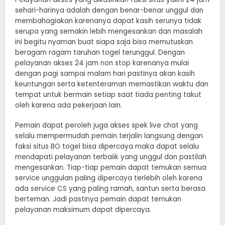
sehari-harinya adalah dengan benar-benar unggul dan
membahagiakan karenanya dapat kasih serunya tidak
serupa yang semakin lebih mengesankan dan masalah
ini begitu nyaman buat siapa saja bisa memutuskan
beragam ragam taruhan togel terunggul. Dengan
pelayanan akses 24 jam non stop karenanya mulai
dengan pagi sampai malam hari pastinya akan kasih
keuntungan serta ketenteraman memastikan waktu dan
tempat untuk bermain setiap saat tiada penting takut
oleh karena ada pekerjaan lain.
Pemain dapat peroleh juga akses spek live chat yang
selalu mempermudah pemain terjalin langsung dengan
faksi situs BO togel bisa dipercaya maka dapat selalu
mendapati pelayanan terbaiik yang unggul dan pastilah
mengesankan. Tiap-tiap pemain dapat temukan semua
service unggulan paling dipercaya terlebih oleh karena
ada service CS yang paling ramah, santun serta berasa
berteman. Jadi pastinya pemain dapat temukan
pelayanan maksimum dapat dipercaya.