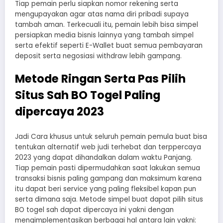
Tiap pemain perlu siapkan nomor rekening serta
mengupayakan agar atas nama diri pribadi supaya
tambah aman. Terkecuali itu, pemain lebih bisa simpel
persiapkan media bisnis lainnya yang tambah simpel
serta efektif seperti E-Wallet buat semua pembayaran
deposit serta negosiasi withdraw lebih gampang.
Metode Ringan Serta Pas Pilih
Situs Sah BO Togel Paling
dipercaya 2023
Jadi Cara khusus untuk seluruh pemain pemula buat bisa
tentukan alternatif web judi terhebat dan terppercaya
2023 yang dapat dihandalkan dalam waktu Panjang.
Tiap pemain pasti dipermudahkan saat lakukan semua
transaksi bisnis paling gampang dan maksimum karena
itu dapat beri service yang paling fleksibel kapan pun
serta dimana saja. Metode simpel buat dapat pilih situs
BO togel sah dapat dipercaya ini yakni dengan
mengimplementasikan berbagai hal antara lain yakni: