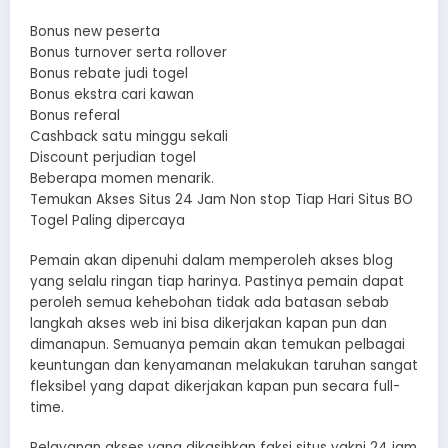
Bonus new peserta
Bonus turnover serta rollover
Bonus rebate judi togel
Bonus ekstra cari kawan
Bonus referal
Cashback satu minggu sekali
Discount perjudian togel
Beberapa momen menarik.
Temukan Akses Situs 24 Jam Non stop Tiap Hari Situs BO
Togel Paling dipercaya
Pemain akan dipenuhi dalam memperoleh akses blog
yang selalu ringan tiap harinya. Pastinya pemain dapat
peroleh semua kehebohan tidak ada batasan sebab
langkah akses web ini bisa dikerjakan kapan pun dan
dimanapun. Semuanya pemain akan temukan pelbagai
keuntungan dan kenyamanan melakukan taruhan sangat
fleksibel yang dapat dikerjakan kapan pun secara full-
time.
Pelayanan akses yang dikasihkan faksi situs yakni 24 jam