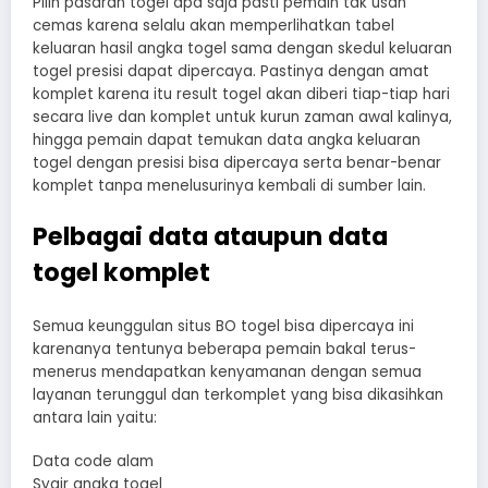
Pilih pasaran togel apa saja pasti pemain tak usah
cemas karena selalu akan memperlihatkan tabel
keluaran hasil angka togel sama dengan skedul keluaran
togel presisi dapat dipercaya. Pastinya dengan amat
komplet karena itu result togel akan diberi tiap-tiap hari
secara live dan komplet untuk kurun zaman awal kalinya,
hingga pemain dapat temukan data angka keluaran
togel dengan presisi bisa dipercaya serta benar-benar
komplet tanpa menelusurinya kembali di sumber lain.
Pelbagai data ataupun data
togel komplet
Semua keunggulan situs BO togel bisa dipercaya ini
karenanya tentunya beberapa pemain bakal terus-
menerus mendapatkan kenyamanan dengan semua
layanan terunggul dan terkomplet yang bisa dikasihkan
antara lain yaitu:
Data code alam
Syair angka togel