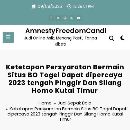
Skip
09/08/2026
12:28:52 PM
to
content
AmnestyFreedomCandles
Judi Online Asik, Menang Pasti, Tanpa
Ribet!
Ketetapan Persyaratan Bermain
Situs BO Togel Dapat dipercaya
2023 tengah Pinggir Dan Silang
Homo Kutai Timur
Home
Judi Sepak Bola
Ketetapan Persyaratan Bermain Situs BO Togel Dapat
dipercaya 2023 tengah Pinggir Dan Silang Homo Kutai
Timur