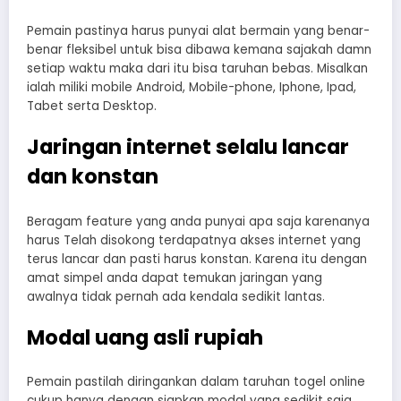
Pemain pastinya harus punyai alat bermain yang benar-
benar fleksibel untuk bisa dibawa kemana sajakah damn
setiap waktu maka dari itu bisa taruhan bebas. Misalkan
ialah miliki mobile Android, Mobile-phone, Iphone, Ipad,
Tabet serta Desktop.
Jaringan internet selalu lancar
dan konstan
Beragam feature yang anda punyai apa saja karenanya
harus Telah disokong terdapatnya akses internet yang
terus lancar dan pasti harus konstan. Karena itu dengan
amat simpel anda dapat temukan jaringan yang
awalnya tidak pernah ada kendala sedikit lantas.
Modal uang asli rupiah
Pemain pastilah diringankan dalam taruhan togel online
cukup hanya dengan siapkan modal yang sedikit saja