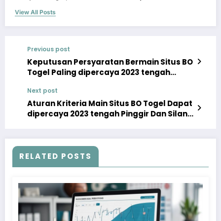
View All Posts
Previous post
Keputusan Persyaratan Bermain Situs BO
Togel Paling dipercaya 2023 tengah
Pinggir Serta Silang Homo Barito Utara
Next post
Aturan Kriteria Main Situs BO Togel Dapat
dipercaya 2023 tengah Pinggir Dan Silang
Homo Katingan
RELATED POSTS