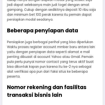
jadi dapat selekasnya main judi togel dengan amat
gampang. Cukup dengan sedikitnya deposit 10 ribu saja
dan minimum bet 100 perak karena itu pemain dapat
persiapkan modal seadanya.
Beberapa penyiapan data
Persiapkan juga berbagai perihal yang bisa diperlukan
Waktu proses register account mmber baru antara lain
yaitu dengan penyiapan data seperti alamat e mail
penting dibuaat di account Yahoo atau Gmail. Pemain
pula perlu punyai nomor contact yang terus aktif buat
bisa dikontak kapan pun karena itu ke-2 nya sebagai
alat verifikasi apa pun dari faksi situs ke beberapa
peserta.
Nomor rekening dan fasilitas
transaksi bisnis lain