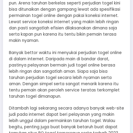
pun. Arena taruhan berkelas seperti perjudian togel kini
bisa ditunaikan dengan gampang lewat ada spesifikasi
permainan togel online dengan pakai koneksi internet.
Lewat service koneksi internet yang makin lebih ringan
dan pasti sangatlah efisien dilaksanakan dimana saja
serta kapan pun karena itu tentu bikin pemain terasa
makin nyaman.
Banyak bettor waktu ini menyukai perjudian togel online
di dalam internet. Daripada main di bandar darat,
pastinya pelayanan bermain judi togel online berasa
lebih ringan dan sangatlah aman. Siapa saja bisa
taruhan perjudian togel secara lebih nyaman serta
aman. Dengan simpel serta sangat menarik karena itu
tentu pemain akan peroleh service teratas terkomplet
taruhan togel dimanapun.
Ditambah lagi sekarang secara adanya banyak web-site
judi pada internet dapat beri pelayanan yang makin
lebih unggul dalam permainkan taruhan togel. Walau
begitu, penting juga buat banyak betaruh buat dapat