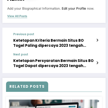
Add your Biographical Information.
Edit your Profile
now.
View All Posts
Previous post
Ketetapan Kriteria Bermain Situs BO
Togel Paling dipercaya 2023 tengah
Pinggir Dan Silang Homo Balikpapan
Next post
Ketetapan Persyaratan Bermain Situs BO
Togel Dapat dipercaya 2023 tengah
Pinggir Dan Silang Homo Kutai Timur
RELATED POSTS