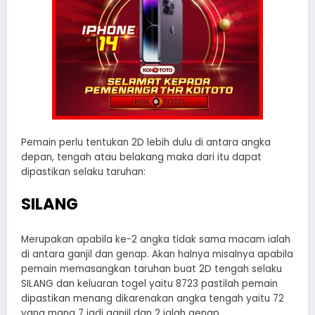
Pemain perlu tentukan 2D lebih dulu di antara angka
depan, tengah atau belakang maka dari itu dapat
dipastikan selaku taruhan:
SILANG
Merupakan apabila ke-2 angka tidak sama macam ialah
di antara ganjil dan genap. Akan halnya misalnya apabila
pemain memasangkan taruhan buat 2D tengah selaku
SILANG dan keluaran togel yaitu 8723 pastilah pemain
dipastikan menang dikarenakan angka tengah yaitu 72
yang mana 7 jadi ganjil dan 2 ialah genap.