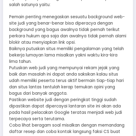
salah satunya yaitu:
Pemain penting menegaskan sesuatu background web-
site judi yang benar-benar bisa diperacya dengan
background yang bagus awalnya tidak pernah terikut
perkara hukum apa saja dan awalnya tidak pernah alami
blokir atau menyiapkan link opsi.
Baiknya putuskan situs memiliki pengalaman yang telah
bekerja lumayan lama misalkan yakni waktu kira-kira
lima tahun.
Putuskan web judi yang mempunyai rekam jejak yang
baik dan masalah ini dapat anda saksikan kalau situs
udah memiliki peserta terus aktif bermain tiap-tiap hari
dan situs lantas tentulah kerap temukan opini yang
bagus dari banyak anggota.
Pastikan website judi dengan peringkat tinggi sudah
dipastikan dapat dipercayai lantaran site ini akan ada
pada hasil pelacakan Google teratas menjadi web judi
terpecaya serta terutama.
Coba lihat beragam soal misalkan dengan memandang
daftar resep dan coba kontak langsung faksi CS buat