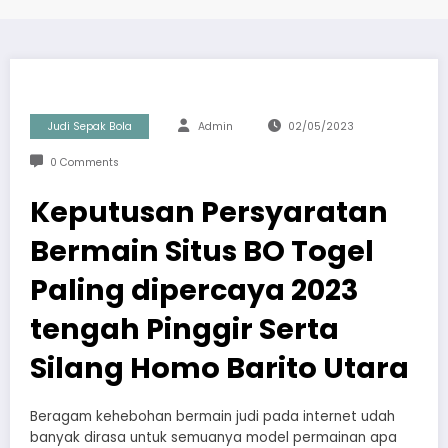
Judi Sepak Bola
Admin
02/05/2023
0 Comments
Keputusan Persyaratan
Bermain Situs BO Togel
Paling dipercaya 2023
tengah Pinggir Serta
Silang Homo Barito Utara
Beragam kehebohan bermain judi pada internet udah
banyak dirasa untuk semuanya model permainan apa