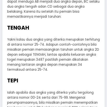
dapat menduga AB menjadi dua angka depan, BC selaku
dua angka tengah adan CD sebagai dua angka
belakang. Karena itu setelah itu pemain bisa
memastikannya menjadi taruhan:
TENGAH
Yakni kalau dua angka yang diterka merupakan terhitung
di antara nomor 25-74. Adapun contoh-contohnya bila
misalkan pemain memasangkan taruhan untuk angka 2D
depan sebagai TENGAH, lantas apabila keluaran angka
togel merupakan 3487 pastilah pemain dikatakan
menang lantaran angka depan merupakan 34
termaksud antara 25-74.
TEPI
Ialah apabila dua angka yang diterka yaitu tergolong
antara nomor 00-24 serta dari 75-99. Mengenai
perumpamaannya, bila misalkan pemain menempatkan