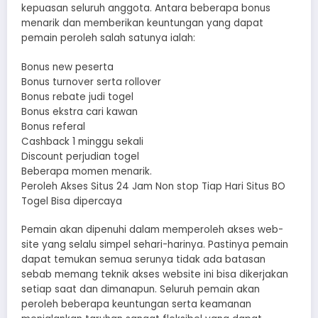
kepuasan seluruh anggota. Antara beberapa bonus
menarik dan memberikan keuntungan yang dapat
pemain peroleh salah satunya ialah:
Bonus new peserta
Bonus turnover serta rollover
Bonus rebate judi togel
Bonus ekstra cari kawan
Bonus referal
Cashback 1 minggu sekali
Discount perjudian togel
Beberapa momen menarik.
Peroleh Akses Situs 24 Jam Non stop Tiap Hari Situs BO
Togel Bisa dipercaya
Pemain akan dipenuhi dalam memperoleh akses web-
site yang selalu simpel sehari-harinya. Pastinya pemain
dapat temukan semua serunya tidak ada batasan
sebab memang teknik akses website ini bisa dikerjakan
setiap saat dan dimanapun. Seluruh pemain akan
peroleh beberapa keuntungan serta keamanan