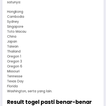
satunya:
Hongkong
Cambodia
Sydney
Singapore
Toto Macau
China
Japan
Taiwan
Thailand
Oregon 1
Oregon 3
Oregon 6
Missouri
Tennesse
Texas Day
Florida
Washington, serta yang lain.
Result togel pasti benar-benar