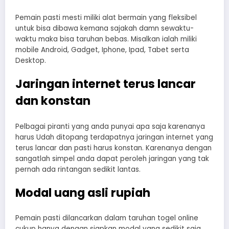
Pemain pasti mesti miliki alat bermain yang fleksibel
untuk bisa dibawa kemana sajakah damn sewaktu-
waktu maka bisa taruhan bebas. Misalkan ialah miliki
mobile Android, Gadget, Iphone, Ipad, Tabet serta
Desktop.
Jaringan internet terus lancar
dan konstan
Pelbagai piranti yang anda punyai apa saja karenanya
harus Udah ditopang terdapatnya jaringan internet yang
terus lancar dan pasti harus konstan. Karenanya dengan
sangatlah simpel anda dapat peroleh jaringan yang tak
pernah ada rintangan sedikit lantas.
Modal uang asli rupiah
Pemain pasti dilancarkan dalam taruhan togel online
cukup hanya dengan siapkan modal yang sedikit saja