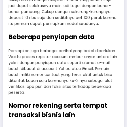
jadi dapat selekasnya main judi togel dengan benar-
benar gampang. Cukup dengan sekurang-kurangnya
deposit 10 ribu saja dan sedikitnya bet 100 perak karena
itu pemain dapat persiapkan modal seadanya.
Beberapa penyiapan data
Persiapkan juga berbagai perihal yang bakal diperlukan
Waktu proses register account mmber anyar antara lain
yakni dengan penyiapan data seperti alamat e-mail
butuh dibuaat di account Yahoo atau Gmail. Pemain
butuh miliki nomor contact yang terus aktif untuk bisa
dikontak kapan saja karenanya ke-2 nya sebagai alat
verifikasi apa pun dari faksi situs terhadap beberapa
peserta.
Nomor rekening serta tempat
transaksi bisnis lain