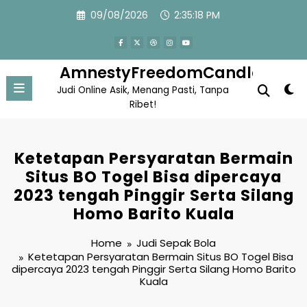
Skip
09/08/2026
2:35:19 PM
to
content
AmnestyFreedomCandles
Judi Online Asik, Menang Pasti, Tanpa
Ribet!
Ketetapan Persyaratan Bermain
Situs BO Togel Bisa dipercaya
2023 tengah Pinggir Serta Silang
Homo Barito Kuala
Home
Judi Sepak Bola
Ketetapan Persyaratan Bermain Situs BO Togel Bisa
dipercaya 2023 tengah Pinggir Serta Silang Homo Barito
Kuala