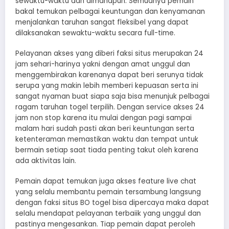
sewaktu-waktu dan dimanapun. Semuanya pemain
bakal temukan pelbagai keuntungan dan kenyamanan
menjalankan taruhan sangat fleksibel yang dapat
dilaksanakan sewaktu-waktu secara full-time.
Pelayanan akses yang diberi faksi situs merupakan 24
jam sehari-harinya yakni dengan amat unggul dan
menggembirakan karenanya dapat beri serunya tidak
serupa yang makin lebih memberi kepuasan serta ini
sangat nyaman buat siapa saja bisa menunjuk pelbagai
ragam taruhan togel terpilih. Dengan service akses 24
jam non stop karena itu mulai dengan pagi sampai
malam hari sudah pasti akan beri keuntungan serta
ketenteraman memastikan waktu dan tempat untuk
bermain setiap saat tiada penting takut oleh karena
ada aktivitas lain.
Pemain dapat temukan juga akses feature live chat
yang selalu membantu pemain tersambung langsung
dengan faksi situs BO togel bisa dipercaya maka dapat
selalu mendapat pelayanan terbaiik yang unggul dan
pastinya mengesankan. Tiap pemain dapat peroleh