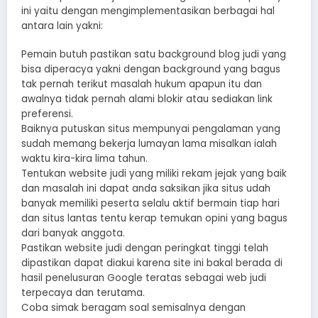
ini yaitu dengan mengimplementasikan berbagai hal
antara lain yakni:
Pemain butuh pastikan satu background blog judi yang
bisa diperacya yakni dengan background yang bagus
tak pernah terikut masalah hukum apapun itu dan
awalnya tidak pernah alami blokir atau sediakan link
preferensi.
Baiknya putuskan situs mempunyai pengalaman yang
sudah memang bekerja lumayan lama misalkan ialah
waktu kira-kira lima tahun.
Tentukan website judi yang miliki rekam jejak yang baik
dan masalah ini dapat anda saksikan jika situs udah
banyak memiliki peserta selalu aktif bermain tiap hari
dan situs lantas tentu kerap temukan opini yang bagus
dari banyak anggota.
Pastikan website judi dengan peringkat tinggi telah
dipastikan dapat diakui karena site ini bakal berada di
hasil penelusuran Google teratas sebagai web judi
terpecaya dan terutama.
Coba simak beragam soal semisalnya dengan