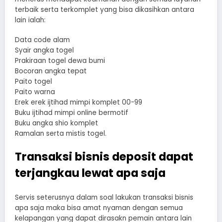
terbaik serta terkomplet yang bisa dikasihkan antara
lain ialah:
Data code alam
Syair angka togel
Prakiraan togel dewa bumi
Bocoran angka tepat
Paito togel
Paito warna
Erek erek ijtihad mimpi komplet 00-99
Buku ijtihad mimpi online bermotif
Buku angka shio komplet
Ramalan serta mistis togel.
Transaksi bisnis deposit dapat
terjangkau lewat apa saja
Servis seterusnya dalam soal lakukan transaksi bisnis
apa saja maka bisa amat nyaman dengan semua
kelapangan yang dapat dirasakn pemain antara lain