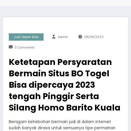
Judi Sepak Bola
Admin
08/06/2023
0 Comments
Ketetapan Persyaratan
Bermain Situs BO Togel
Bisa dipercaya 2023
tengah Pinggir Serta
Silang Homo Barito Kuala
Beragam kehebohan bermain judi di dalam internet
sudah banyak dirasa untuk semuanya tipe permainan