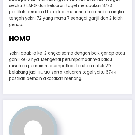
selaku SILANG dan keluaran togel merupakan 8723
pastilah pemain ditetapkan menang dikarenakan angka
tengah yakni 72 yang mana 7 sebagai ganjil dan 2 ialah
genap.
HOMO
Yakni apabila ke-2 angka sama dengan baik genap atau
ganjil ke-2 nya. Mengenai perumpamaannya kalau
misalkan pemain menempatkan taruhan untuk 2D
belakang jadi HOMO serta keluaran togel yaitu 6744
pastilah pemain dikatakan menang.