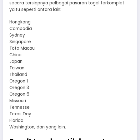
secara tersiapnya pelbagai pasaran togel terkomplet
yaitu seperti antara lain:
Hongkong
Cambodia
Sydney
Singapore
Toto Macau
China
Japan
Taiwan
Thailand
Oregon 1
Oregon 3
Oregon 6
Missouri
Tennesse
Texas Day
Florida
Washington, dan yang lain.