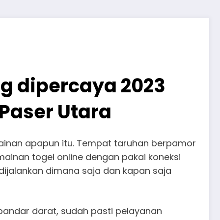
ng dipercaya 2023
Paser Utara
mainan apapun itu. Tempat taruhan berpamor
rmainan togel online dengan pakai koneksi
 dijalankan dimana saja dan kapan saja
 bandar darat, sudah pasti pelayanan