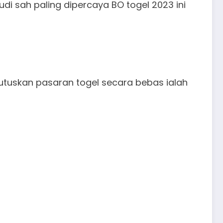
i sah paling dipercaya BO togel 2023 ini
utuskan pasaran togel secara bebas ialah