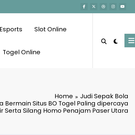
 Esports
Slot Online
Togel Online
Home
Judi Sepak Bola
ia Bermain Situs BO Togel Paling dipercaya
ir Serta Silang Homo Penajam Paser Utara