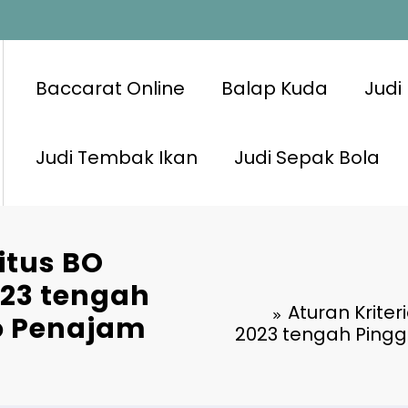
Baccarat Online
Balap Kuda
Judi
Judi Tembak Ikan
Judi Sepak Bola
itus BO
023 tengah
Aturan Kriter
mo Penajam
2023 tengah Pingg