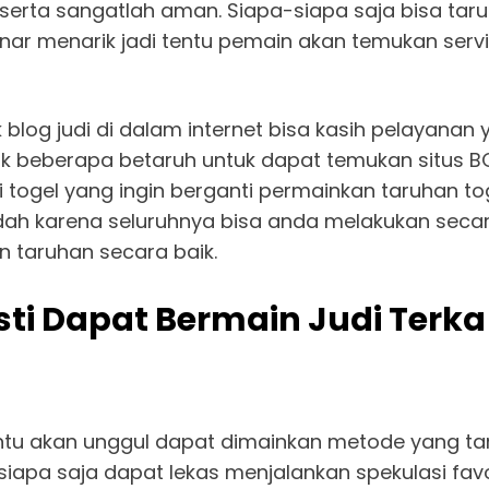
l serta sangatlah aman. Siapa-siapa saja bisa tar
r menarik jadi tentu pemain akan temukan servic
 blog judi di dalam internet bisa kasih pelayana
tuk beberapa betaruh untuk dapat temukan situs B
 togel yang ingin berganti permainkan taruhan to
ah karena seluruhnya bisa anda melakukan secar
n taruhan secara baik.
sti Dapat Bermain Judi Terka
tentu akan unggul dapat dimainkan metode yang t
 siapa saja dapat lekas menjalankan spekulasi fav