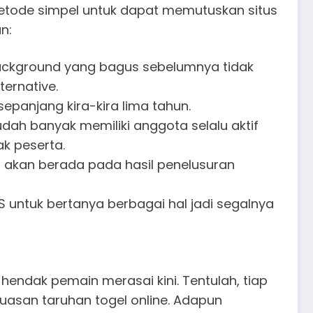
 Metode simpel untuk dapat memutuskan situs
n:
ackground yang bagus sebelumnya tidak
ternative.
panjang kira-kira lima tahun.
 udah banyak memiliki anggota selalu aktif
k peserta.
ni akan berada pada hasil penelusuran
 untuk bertanya berbagai hal jadi segalnya
endak pemain merasai kini. Tentulah, tiap
asan taruhan togel online. Adapun