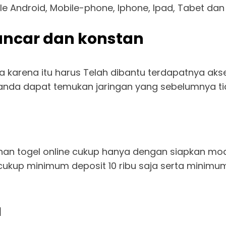
e Android, Mobile-phone, Iphone, Ipad, Tabet dan
lancar dan konstan
karena itu harus Telah dibantu terdapatnya akses
da dapat temukan jaringan yang sebelumnya tida
n togel online cukup hanya dengan siapkan modal
 cukup minimum deposit 10 ribu saja serta minimu
a