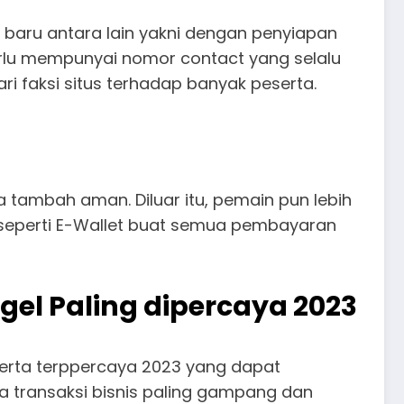
 baru antara lain yakni dengan penyiapan
rlu mempunyai nomor contact yang selalu
ari faksi situs terhadap banyak peserta.
 tambah aman. Diluar itu, pemain pun lebih
 seperti E-Wallet buat semua pembayaran
el Paling dipercaya 2023
 serta terppercaya 2023 yang dapat
a transaksi bisnis paling gampang dan