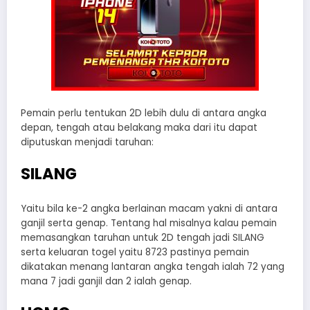
Pemain perlu tentukan 2D lebih dulu di antara angka
depan, tengah atau belakang maka dari itu dapat
diputuskan menjadi taruhan:
SILANG
Yaitu bila ke-2 angka berlainan macam yakni di antara
ganjil serta genap. Tentang hal misalnya kalau pemain
memasangkan taruhan untuk 2D tengah jadi SILANG
serta keluaran togel yaitu 8723 pastinya pemain
dikatakan menang lantaran angka tengah ialah 72 yang
mana 7 jadi ganjil dan 2 ialah genap.