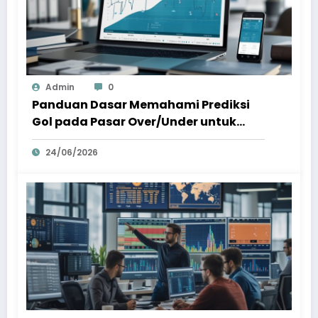
Admin
0
Panduan Dasar Memahami Prediksi
Gol pada Pasar Over/Under untuk
Pemula
24/06/2026