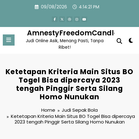
Skip
09/08/2026
4:14:22 PM
to
content
AmnestyFreedomCandles
Judi Online Asik, Menang Pasti, Tanpa
Ribet!
Ketetapan Kriteria Main Situs BO
Togel Bisa dipercaya 2023
tengah Pinggir Serta Silang
Homo Nunukan
Home
Judi Sepak Bola
Ketetapan Kriteria Main Situs BO Togel Bisa dipercaya
2023 tengah Pinggir Serta Silang Homo Nunukan