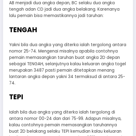
AB menjadi dua angka depan, BC selaku dua angka
tengah adan CD jadi dua angka belakang. Karenanya
lalu pemain bisa memastikannya jadi taruhan:
TENGAH
Yakni bila dua angka yang diterka ialah tergolong antara
nomor 25-74. Mengenai misalnya apabila contohnya
pemain memasangkan taruhan buat angka 2D depan
sebagai TENGAH, selanjutnya kalau keluaran angka togel
merupakan 3487 pasti pemain ditetapkan menang
lantaran angka depan yakni 34 termaksud di antara 25-
74.
TEPI
Ialah bila dua angka yang diterka ialah tergolong di
antara nomor 00-24 dan dari 75-99. Adapun misalnya,
kalau contohnya pemain memasangkan taruhannya
buat 2D belakang selaku TEPI kemudian kalau keluaran