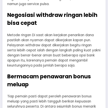
namun juga service pulsa.
Negosiasi withdraw ringan lebih
bisa cepat
Metode ringan Di saat akan kerjakan penarikan dana
pastilah akan nyaman dapat dikerjakan kapan pun.
Pelayanan withdraw dapat dikerjakan begitu ringan
serta lebiih cepat ialah dengan langkah paling kuat yakni
dengan benar-benar aman buat beberapa opsi bank
apapun itu, karenanya pemain dapat mengambil
keuntungannya pada jumlah berapa saja.
Bermacam penawaran bonus
meluap
Tiap pemain pasti dapat peroleh penawaran bonus
meluap yang pasti lebih tangguh berikan kepuasan
seluruhnya peserta. Di antara sejumlah bonus menarik