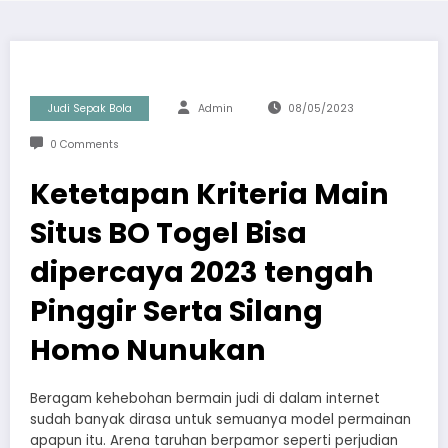
Judi Sepak Bola
Admin
08/05/2023
0 Comments
Ketetapan Kriteria Main
Situs BO Togel Bisa
dipercaya 2023 tengah
Pinggir Serta Silang
Homo Nunukan
Beragam kehebohan bermain judi di dalam internet
sudah banyak dirasa untuk semuanya model permainan
apapun itu. Arena taruhan berpamor seperti perjudian