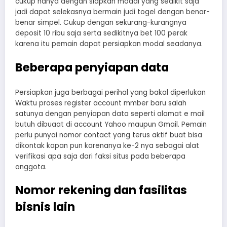
cukup hanya dengan siapkan modal yang sedikit saja
jadi dapat selekasnya bermain judi togel dengan benar-
benar simpel. Cukup dengan sekurang-kurangnya
deposit 10 ribu saja serta sedikitnya bet 100 perak
karena itu pemain dapat persiapkan modal seadanya.
Beberapa penyiapan data
Persiapkan juga berbagai perihal yang bakal diperlukan
Waktu proses register account mmber baru salah
satunya dengan penyiapan data seperti alamat e mail
butuh dibuaat di account Yahoo maupun Gmail. Pemain
perlu punyai nomor contact yang terus aktif buat bisa
dikontak kapan pun karenanya ke-2 nya sebagai alat
verifikasi apa saja dari faksi situs pada beberapa
anggota.
Nomor rekening dan fasilitas
bisnis lain