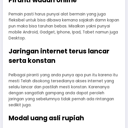
Pemain pasti harus punyai alat bermain yang juga
fleksibel untuk bisa dibawa kemana sajakah damn kapan
pun maka bisa taruhan bebas. Misalkan yakni punyai
mobile Android, Gadget, Iphone, Ipad, Tabet namun juga
Desktop.
Jaringan internet terus lancar
serta konstan
Pelbagai piranti yang anda punya apa pun itu karena itu
mesti Telah disokong tersedianya akses internet yang
selalu lancar dan pastilah mesti konstan. Karenanya
dengan sangatlah gampang anda dapat peroleh
jaringan yang sebelumnya tidak pernah ada rintangan
sedikit juga.
Modal uang asli rupiah