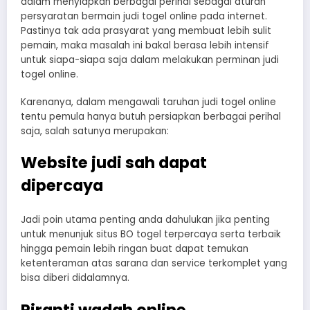
dalam menyiapkan berbagai perihal sebagai aturan
persyaratan bermain judi togel online pada internet.
Pastinya tak ada prasyarat yang membuat lebih sulit
pemain, maka masalah ini bakal berasa lebih intensif
untuk siapa-siapa saja dalam melakukan perminan judi
togel online.
Karenanya, dalam mengawali taruhan judi togel online
tentu pemula hanya butuh persiapkan berbagai perihal
saja, salah satunya merupakan:
Website judi sah dapat
dipercaya
Jadi poin utama penting anda dahulukan jika penting
untuk menunjuk situs BO togel terpercaya serta terbaik
hingga pemain lebih ringan buat dapat temukan
ketenteraman atas sarana dan service terkomplet yang
bisa diberi didalamnya.
Piranti wadah online