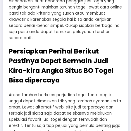
dihandalkan. Buat beberapa penggila judi togel yang
pengin berganti mainkan taruhan togel lewat cara online
pasti tak ada kriteria yang susah atau membuat
khawatir dikarenakan segala hal bisa anda kerjakan
secara benar-benar simpel. Cukup siapkan berbagai hal
saja pasti anda dapat temukan pelayanan taruhan
secara baik.
Persiapkan Perihal Berikut
Pastinya Dapat Bermain Judi
Kira-kira Angka Situs BO Togel
Bisa dipercaya
Arena taruhan berkelas perjudian togel tentu begitu
unggul dapat dimainkan trik yang tambah nyaman serta
aman. Lewat alternatif web-site judi terpercaya dan
terbaik jadi siapa saja dapat selekasnya melakukan
spekulasi favorit judi togel dengan termudah dan
efektif. Tentu saja tiap pejudi yang pemula penting juga