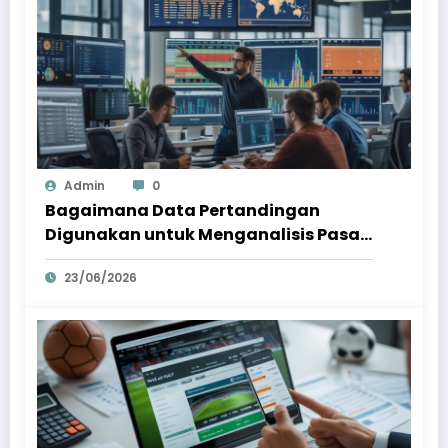
Admin
0
Bagaimana Data Pertandingan
Digunakan untuk Menganalisis Pasar
1X2 di Industri Perjudian
23/06/2026