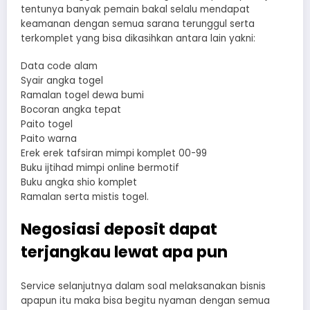
tentunya banyak pemain bakal selalu mendapat
keamanan dengan semua sarana terunggul serta
terkomplet yang bisa dikasihkan antara lain yakni:
Data code alam
Syair angka togel
Ramalan togel dewa bumi
Bocoran angka tepat
Paito togel
Paito warna
Erek erek tafsiran mimpi komplet 00-99
Buku ijtihad mimpi online bermotif
Buku angka shio komplet
Ramalan serta mistis togel.
Negosiasi deposit dapat
terjangkau lewat apa pun
Service selanjutnya dalam soal melaksanakan bisnis
apapun itu maka bisa begitu nyaman dengan semua