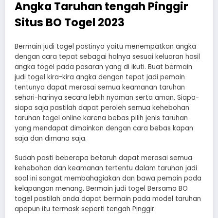
Angka Taruhan tengah Pinggir
Situs BO Togel 2023
Bermain judi togel pastinya yaitu menempatkan angka
dengan cara tepat sebagai halnya sesuai keluaran hasil
angka togel pada pasaran yang di ikuti. Buat bermain
judi togel kira-kira angka dengan tepat jadi pemain
tentunya dapat merasai semua keamanan taruhan
sehari-harinya secara lebih nyaman serta aman. Siapa-
siapa saja pastilah dapat peroleh semua kehebohan
taruhan togel online karena bebas pilih jenis taruhan
yang mendapat dimainkan dengan cara bebas kapan
saja dan dimana saja.
Sudah pasti beberapa betaruh dapat merasai semua
kehebohan dan keamanan tertentu dalam taruhan jadi
soal ini sangat membahagiakan dan bawa pemain pada
kelapangan menang. Bermain judi togel Bersama BO
togel pastilah anda dapat bermain pada model taruhan
apapun itu termask seperti tengah Pinggir.