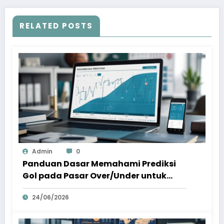
RELATED POSTS
Admin
0
Panduan Dasar Memahami Prediksi
Gol pada Pasar Over/Under untuk
Pemula
24/06/2026