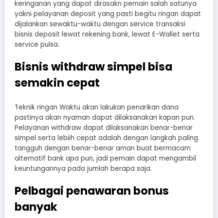
keringanan yang dapat dirasakn pemain salah satunya
yakni pelayanan deposit yang pasti begitu ringan dapat
dijalankan sewaktu-waktu dengan service transaksi
bisnis deposit lewat rekening bank, lewat E-Wallet serta
service pulsa.
Bisnis withdraw simpel bisa
semakin cepat
Teknik ringan Waktu akan lakukan penarikan dana
pastinya akan nyaman dapat dilaksanakan kapan pun.
Pelayanan withdraw dapat dilaksanakan benar-benar
simpel serta lebiih cepat adalah dengan langkah paling
tangguh dengan benar-benar aman buat bermacam
alternatif bank apa pun, jadi pemain dapat mengambil
keuntungannya pada jumlah berapa saja.
Pelbagai penawaran bonus
banyak