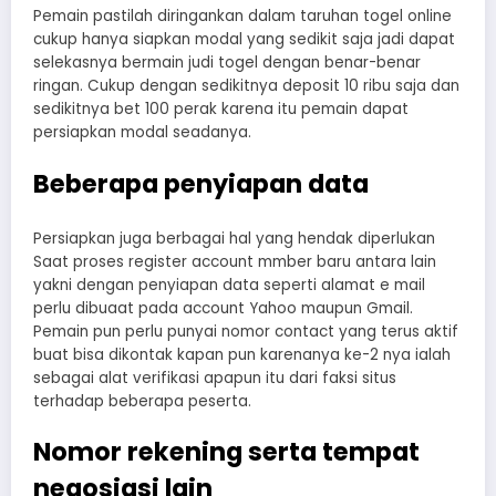
Pemain pastilah diringankan dalam taruhan togel online
cukup hanya siapkan modal yang sedikit saja jadi dapat
selekasnya bermain judi togel dengan benar-benar
ringan. Cukup dengan sedikitnya deposit 10 ribu saja dan
sedikitnya bet 100 perak karena itu pemain dapat
persiapkan modal seadanya.
Beberapa penyiapan data
Persiapkan juga berbagai hal yang hendak diperlukan
Saat proses register account mmber baru antara lain
yakni dengan penyiapan data seperti alamat e mail
perlu dibuaat pada account Yahoo maupun Gmail.
Pemain pun perlu punyai nomor contact yang terus aktif
buat bisa dikontak kapan pun karenanya ke-2 nya ialah
sebagai alat verifikasi apapun itu dari faksi situs
terhadap beberapa peserta.
Nomor rekening serta tempat
negosiasi lain