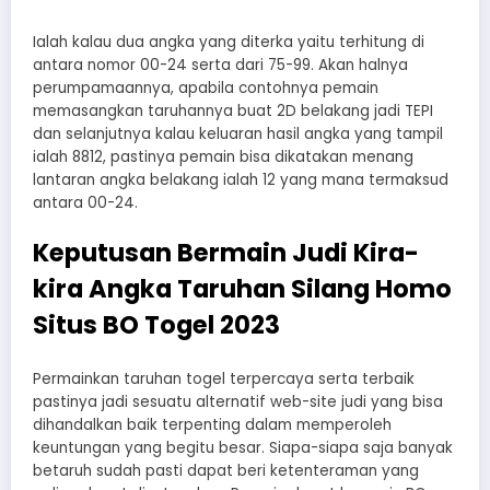
Ialah kalau dua angka yang diterka yaitu terhitung di
antara nomor 00-24 serta dari 75-99. Akan halnya
perumpamaannya, apabila contohnya pemain
memasangkan taruhannya buat 2D belakang jadi TEPI
dan selanjutnya kalau keluaran hasil angka yang tampil
ialah 8812, pastinya pemain bisa dikatakan menang
lantaran angka belakang ialah 12 yang mana termaksud
antara 00-24.
Keputusan Bermain Judi Kira-
kira Angka Taruhan Silang Homo
Situs BO Togel 2023
Permainkan taruhan togel terpercaya serta terbaik
pastinya jadi sesuatu alternatif web-site judi yang bisa
dihandalkan baik terpenting dalam memperoleh
keuntungan yang begitu besar. Siapa-siapa saja banyak
betaruh sudah pasti dapat beri ketenteraman yang