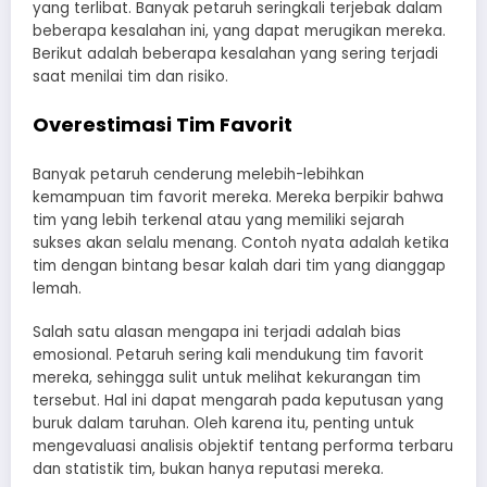
yang terlibat. Banyak petaruh seringkali terjebak dalam
beberapa kesalahan ini, yang dapat merugikan mereka.
Berikut adalah beberapa kesalahan yang sering terjadi
saat menilai tim dan risiko.
Overestimasi Tim Favorit
Banyak petaruh cenderung melebih-lebihkan
kemampuan tim favorit mereka. Mereka berpikir bahwa
tim yang lebih terkenal atau yang memiliki sejarah
sukses akan selalu menang. Contoh nyata adalah ketika
tim dengan bintang besar kalah dari tim yang dianggap
lemah.
Salah satu alasan mengapa ini terjadi adalah bias
emosional. Petaruh sering kali mendukung tim favorit
mereka, sehingga sulit untuk melihat kekurangan tim
tersebut. Hal ini dapat mengarah pada keputusan yang
buruk dalam taruhan. Oleh karena itu, penting untuk
mengevaluasi analisis objektif tentang performa terbaru
dan statistik tim, bukan hanya reputasi mereka.