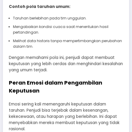
Contoh pola taruhan umum:
Taruhan berlebihan pada tim unggulan.
Mengabaikan kondisi cuaca saat menentukan hasil
pertandingan.
Melihat data historis tanpa mempertimbangkan perubahan
dalam tim.
Dengan memahami pola ini, penjudi dapat membuat
keputusan yang lebih cerdas dan menghindari kesalahan
yang umum terjadi.
Peran Emosi dalam Pengambilan
Keputusan
Emosi sering kali memengaruhi keputusan dalam
taruhan. Penjudi bisa terjebak dalam kesenangan,
kekecewaan, atau harapan yang berlebihan. Ini dapat
menyebabkan mereka membuat keputusan yang tidak
rasional.