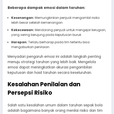
Beberapa dampak emosi dalam taruhan:
Kesenangan:
Memungkinkan penjudi mengambil risiko
lebih besar setelah kemenangan.
Kekecewaan:
Mendorong penjudi untuk mengejar kerugian,
yang sering berujung pada keputusan buruk.
Harapan:
Terlalu berharap pada tim tertentu bisa
mengaburkan penilaian.
Menyadari pengaruh emosi ini adalah langkah penting
menuju strategi taruhan yang lebih baik. Mengelola
emosi dapat meningkatkan akurasi pengambilan
keputusan dan hasil taruhan secara keseluruhan.
Kesalahan Penilaian dan
Persepsi Risiko
Salah satu kesalahan umum dalam taruhan sepak bola
adalah bagaimana banyak orang menilai risiko dan tim