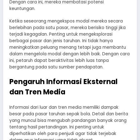
Dengan cara ini, mereka membatasi potensi
keuntungan.
Ketika seseorang mengekspos modal mereka secara
berlebihan pada satu pasar, mereka berisiko tinggi jika
terjadi kegagalan. Penting untuk mengeksplorasi
berbagai pasar dan jenis taruhan. Ini tidak hanya
meningkatkan peluang menang tetapi juga membantu
dalam mengelola modal dengan lebih baik. Dengan cara
ini, petaruh dapat beraktivitas lebih luas tanpa
bergantung pada satu sumber pendapatan.
Pengaruh Informasi Eksternal
dan Tren Media
Informasi dari luar dan tren media memiliki dampak
besar pada pasar taruhan sepak bola. Detail dan berita
yang muncul bisa mengubah pandangan banyak orang
tentang hasil pertandingan. Ini penting untuk
diperhatikan oleh para penjudi agar tidak terjebak