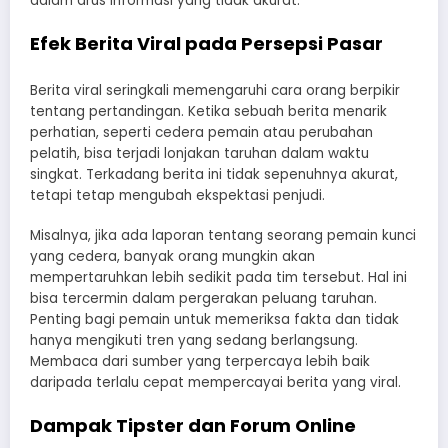
dalam arus informasi yang tidak akurat.
Efek Berita Viral pada Persepsi Pasar
Berita viral seringkali memengaruhi cara orang berpikir
tentang pertandingan. Ketika sebuah berita menarik
perhatian, seperti cedera pemain atau perubahan
pelatih, bisa terjadi lonjakan taruhan dalam waktu
singkat. Terkadang berita ini tidak sepenuhnya akurat,
tetapi tetap mengubah ekspektasi penjudi.
Misalnya, jika ada laporan tentang seorang pemain kunci
yang cedera, banyak orang mungkin akan
mempertaruhkan lebih sedikit pada tim tersebut. Hal ini
bisa tercermin dalam pergerakan peluang taruhan.
Penting bagi pemain untuk memeriksa fakta dan tidak
hanya mengikuti tren yang sedang berlangsung.
Membaca dari sumber yang terpercaya lebih baik
daripada terlalu cepat mempercayai berita yang viral.
Dampak Tipster dan Forum Online