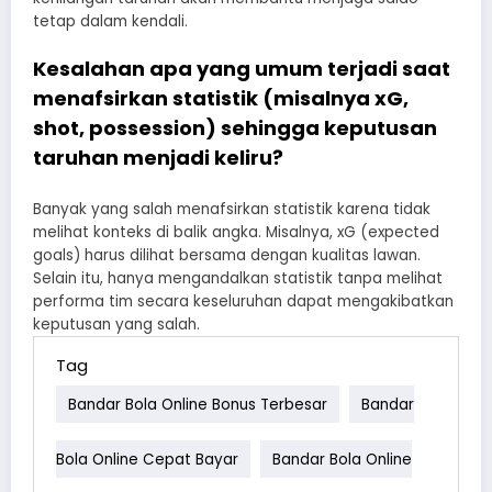
tetap dalam kendali.
Kesalahan apa yang umum terjadi saat
menafsirkan statistik (misalnya xG,
shot, possession) sehingga keputusan
taruhan menjadi keliru?
Banyak yang salah menafsirkan statistik karena tidak
melihat konteks di balik angka. Misalnya, xG (expected
goals) harus dilihat bersama dengan kualitas lawan.
Selain itu, hanya mengandalkan statistik tanpa melihat
performa tim secara keseluruhan dapat mengakibatkan
keputusan yang salah.
Tag
Bandar Bola Online Bonus Terbesar
Bandar
Bola Online Cepat Bayar
Bandar Bola Online