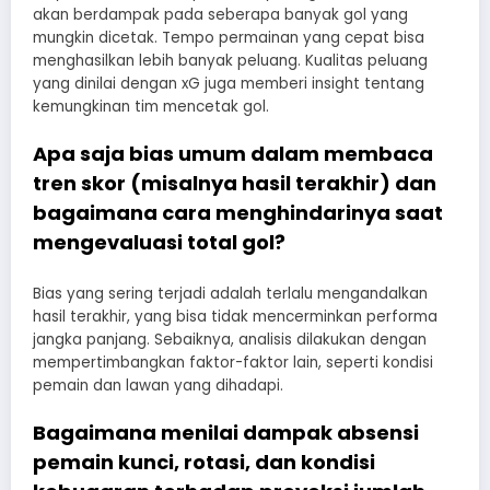
akan berdampak pada seberapa banyak gol yang
mungkin dicetak. Tempo permainan yang cepat bisa
menghasilkan lebih banyak peluang. Kualitas peluang
yang dinilai dengan xG juga memberi insight tentang
kemungkinan tim mencetak gol.
Apa saja bias umum dalam membaca
tren skor (misalnya hasil terakhir) dan
bagaimana cara menghindarinya saat
mengevaluasi total gol?
Bias yang sering terjadi adalah terlalu mengandalkan
hasil terakhir, yang bisa tidak mencerminkan performa
jangka panjang. Sebaiknya, analisis dilakukan dengan
mempertimbangkan faktor-faktor lain, seperti kondisi
pemain dan lawan yang dihadapi.
Bagaimana menilai dampak absensi
pemain kunci, rotasi, dan kondisi