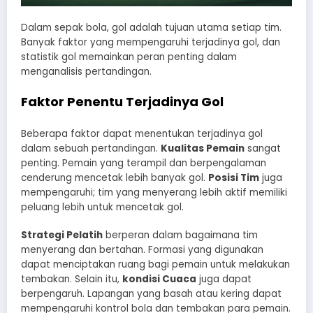
Dalam sepak bola, gol adalah tujuan utama setiap tim.
Banyak faktor yang mempengaruhi terjadinya gol, dan
statistik gol memainkan peran penting dalam
menganalisis pertandingan.
Faktor Penentu Terjadinya Gol
Beberapa faktor dapat menentukan terjadinya gol
dalam sebuah pertandingan.
Kualitas Pemain
sangat
penting. Pemain yang terampil dan berpengalaman
cenderung mencetak lebih banyak gol.
Posisi Tim
juga
mempengaruhi; tim yang menyerang lebih aktif memiliki
peluang lebih untuk mencetak gol.
Strategi Pelatih
berperan dalam bagaimana tim
menyerang dan bertahan. Formasi yang digunakan
dapat menciptakan ruang bagi pemain untuk melakukan
tembakan. Selain itu,
kondisi Cuaca
juga dapat
berpengaruh. Lapangan yang basah atau kering dapat
mempengaruhi kontrol bola dan tembakan para pemain.