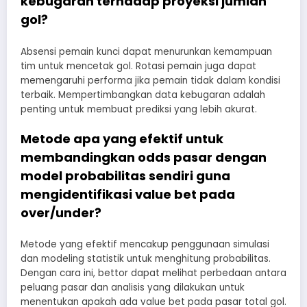
kebugaran terhadap proyeksi jumlah
gol?
Absensi pemain kunci dapat menurunkan kemampuan
tim untuk mencetak gol. Rotasi pemain juga dapat
memengaruhi performa jika pemain tidak dalam kondisi
terbaik. Mempertimbangkan data kebugaran adalah
penting untuk membuat prediksi yang lebih akurat.
Metode apa yang efektif untuk
membandingkan odds pasar dengan
model probabilitas sendiri guna
mengidentifikasi value bet pada
over/under?
Metode yang efektif mencakup penggunaan simulasi
dan modeling statistik untuk menghitung probabilitas.
Dengan cara ini, bettor dapat melihat perbedaan antara
peluang pasar dan analisis yang dilakukan untuk
menentukan apakah ada value bet pada pasar total gol.