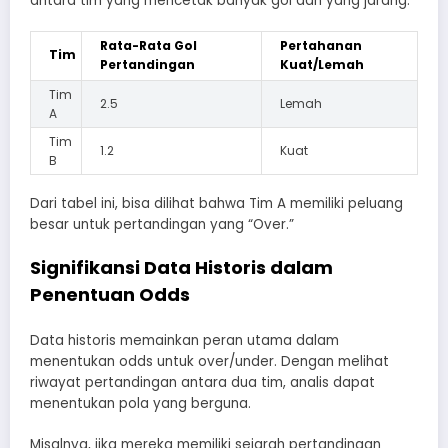
antara tim yang mencetak banyak gol dan yang jarang:
Rata-Rata Gol
Pertahanan
Tim
Pertandingan
Kuat/Lemah
Tim
2.5
Lemah
A
Tim
1.2
Kuat
B
Dari tabel ini, bisa dilihat bahwa Tim A memiliki peluang
besar untuk pertandingan yang “Over.”
Signifikansi Data Historis dalam
Penentuan Odds
Data historis memainkan peran utama dalam
menentukan odds untuk over/under. Dengan melihat
riwayat pertandingan antara dua tim, analis dapat
menentukan pola yang berguna.
Misalnya, jika mereka memiliki sejarah pertandingan