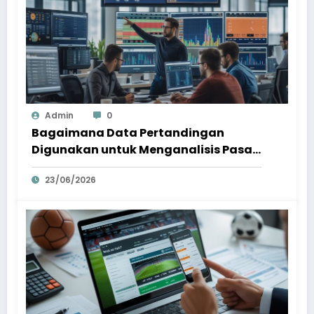
Admin
0
Bagaimana Data Pertandingan
Digunakan untuk Menganalisis Pasar
1X2 di Industri Perjudian
23/06/2026