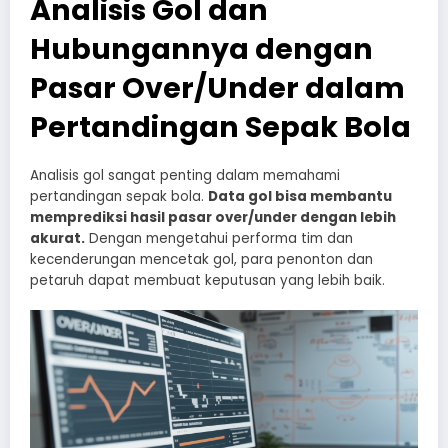
Analisis Gol dan
Hubungannya dengan
Pasar Over/Under dalam
Pertandingan Sepak Bola
Analisis gol sangat penting dalam memahami
pertandingan sepak bola.
Data gol bisa membantu
memprediksi hasil pasar over/under dengan lebih
akurat.
Dengan mengetahui performa tim dan
kecenderungan mencetak gol, para penonton dan
petaruh dapat membuat keputusan yang lebih baik.