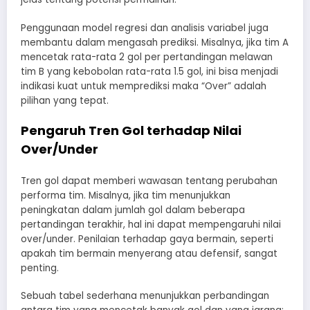
Penggunaan model regresi dan analisis variabel juga
membantu dalam mengasah prediksi. Misalnya, jika tim A
mencetak rata-rata 2 gol per pertandingan melawan
tim B yang kebobolan rata-rata 1.5 gol, ini bisa menjadi
indikasi kuat untuk memprediksi maka “Over” adalah
pilihan yang tepat.
Pengaruh Tren Gol terhadap Nilai
Over/Under
Tren gol dapat memberi wawasan tentang perubahan
performa tim. Misalnya, jika tim menunjukkan
peningkatan dalam jumlah gol dalam beberapa
pertandingan terakhir, hal ini dapat mempengaruhi nilai
over/under. Penilaian terhadap gaya bermain, seperti
apakah tim bermain menyerang atau defensif, sangat
penting.
Sebuah tabel sederhana menunjukkan perbandingan