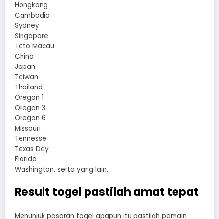
Hongkong
Cambodia
Sydney
Singapore
Toto Macau
China
Japan
Taiwan
Thailand
Oregon 1
Oregon 3
Oregon 6
Missouri
Tennesse
Texas Day
Florida
Washington, serta yang lain.
Result togel pastilah amat tepat
Menunjuk pasaran togel apapun itu pastilah pemain