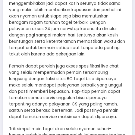
menggembirakan jadi dapat kasih serunya tidak sama
yang makin lebih memberikan kepuasan dan perihal ini
akan nyaman untuk siapa saja bisa memutuskan
beragam ragam taruhan togel terbaik. Dengan
pelayanan akses 24 jam non-stop karena itu dimulai
dengan pagi sampai malam hari tentunya akan kasih
keuntungan serta ketenteraman memastikan waktu dan
tempat untuk bermain setiap saat tanpa ada penting
takut oleh karena ada pekerjaan lain.
Pemain dapat peroleh juga akses spesifikasi live chat
yang selalu mempermudah pemain tersambung
langsung dengan faksi situs BO togel bisa dipercaya
maka selalu mendapat pelayanan terbaiik yang unggul
dan pasti memberi kepuasan. Tiap-tiap pemain dapat
temukan semua servis unggulan bisa dipercaya
terpenting adanya pelayanan CS yang paling ramah,
santun serta berasa berteman. Jadi pastinya pemain
dapat temukan service maksimum dapat dipercaya.
Trik simpel main togel akan selalu nyaman sehari-