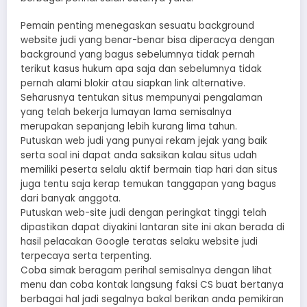
Pemain penting menegaskan sesuatu background
website judi yang benar-benar bisa diperacya dengan
background yang bagus sebelumnya tidak pernah
terikut kasus hukum apa saja dan sebelumnya tidak
pernah alami blokir atau siapkan link alternative.
Seharusnya tentukan situs mempunyai pengalaman
yang telah bekerja lumayan lama semisalnya
merupakan sepanjang lebih kurang lima tahun.
Putuskan web judi yang punyai rekam jejak yang baik
serta soal ini dapat anda saksikan kalau situs udah
memiliki peserta selalu aktif bermain tiap hari dan situs
juga tentu saja kerap temukan tanggapan yang bagus
dari banyak anggota.
Putuskan web-site judi dengan peringkat tinggi telah
dipastikan dapat diyakini lantaran site ini akan berada di
hasil pelacakan Google teratas selaku website judi
terpecaya serta terpenting.
Coba simak beragam perihal semisalnya dengan lihat
menu dan coba kontak langsung faksi CS buat bertanya
berbagai hal jadi segalnya bakal berikan anda pemikiran