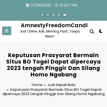
Skip
07/08/2026
10:22:18 PM
to
content
AmnestyFreedomCandles
Judi Online Asik, Menang Pasti, Tanpa
Ribet!
Keputusan Prasyarat Bermain
Situs BO Togel Dapat dipercaya
2023 tengah Pinggir Dan Silang
Homo Ngabang
Home
Judi Sepak Bola
Keputusan Prasyarat Bermain Situs BO Togel Dapat
dipercaya 2023 tengah Pinggir Dan Silang Homo Ngabang