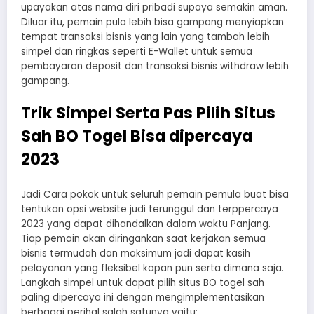
upayakan atas nama diri pribadi supaya semakin aman.
Diluar itu, pemain pula lebih bisa gampang menyiapkan
tempat transaksi bisnis yang lain yang tambah lebih
simpel dan ringkas seperti E-Wallet untuk semua
pembayaran deposit dan transaksi bisnis withdraw lebih
gampang.
Trik Simpel Serta Pas Pilih Situs
Sah BO Togel Bisa dipercaya
2023
Jadi Cara pokok untuk seluruh pemain pemula buat bisa
tentukan opsi website judi terunggul dan terppercaya
2023 yang dapat dihandalkan dalam waktu Panjang.
Tiap pemain akan diringankan saat kerjakan semua
bisnis termudah dan maksimum jadi dapat kasih
pelayanan yang fleksibel kapan pun serta dimana saja.
Langkah simpel untuk dapat pilih situs BO togel sah
paling dipercaya ini dengan mengimplementasikan
berbagai perihal salah satunya yaitu: