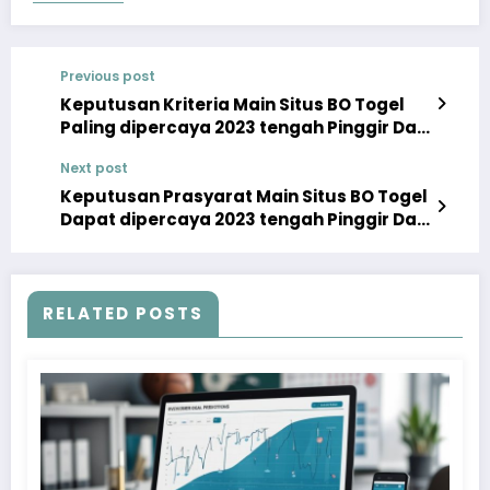
Previous post
Keputusan Kriteria Main Situs BO Togel
Paling dipercaya 2023 tengah Pinggir Dan
Silang Homo Sambas
Next post
Keputusan Prasyarat Main Situs BO Togel
Dapat dipercaya 2023 tengah Pinggir Dan
Silang Homo Amuntai
RELATED POSTS