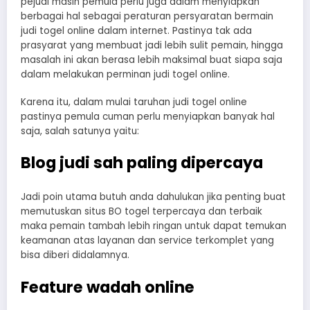
pejudi masih pemula perlu juga dalam menyiapkan
berbagai hal sebagai peraturan persyaratan bermain
judi togel online dalam internet. Pastinya tak ada
prasyarat yang membuat jadi lebih sulit pemain, hingga
masalah ini akan berasa lebih maksimal buat siapa saja
dalam melakukan perminan judi togel online.
Karena itu, dalam mulai taruhan judi togel online
pastinya pemula cuman perlu menyiapkan banyak hal
saja, salah satunya yaitu:
Blog judi sah paling dipercaya
Jadi poin utama butuh anda dahulukan jika penting buat
memutuskan situs BO togel terpercaya dan terbaik
maka pemain tambah lebih ringan untuk dapat temukan
keamanan atas layanan dan service terkomplet yang
bisa diberi didalamnya.
Feature wadah online