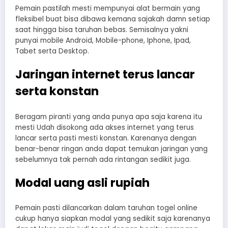
Pemain pastilah mesti mempunyai alat bermain yang
fleksibel buat bisa dibawa kemana sajakah damn setiap
saat hingga bisa taruhan bebas. Semisalnya yakni
punyai mobile Android, Mobile-phone, Iphone, Ipad,
Tabet serta Desktop.
Jaringan internet terus lancar
serta konstan
Beragam piranti yang anda punya apa saja karena itu
mesti Udah disokong ada akses internet yang terus
lancar serta pasti mesti konstan. Karenanya dengan
benar-benar ringan anda dapat temukan jaringan yang
sebelumnya tak pernah ada rintangan sedikit juga.
Modal uang asli rupiah
Pemain pasti dilancarkan dalam taruhan togel online
cukup hanya siapkan modal yang sedikit saja karenanya