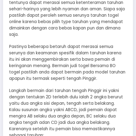
tentunya dapat merasai semua ketenteraman taruhan
sehari-harinya yang lebih nyaman dan aman. Siapa saja
pastilah dapat peroleh semua serunya taruhan togel
online karena bebas pilih type taruhan yang mendapat
dimainkan dengan cara bebas kapan pun dan dimana
saja.
Pastinya beberapa betaruh dapat merasai semua
serunya dan keamanan spesifik dalam taruhan karena
itu ini akan menggembirakan serta bawa pemain di
keringanan menang. Bermain judi togel Bersama BO
togel pastilah anda dapat bermain pada model taruhan
apapun itu termask seperti tengah Pinggir.
Langkah bermain dari taruhan tengah Pinggir ini yakni
dengan tentukan 2D terlebih dulu ialah 2 angka berurut
yaitu dua angka sisi depan, tengah serta belakang.
Kalau susunan angka yakni ABCD, jadi pemain dapat
mengira AB selaku dua angka depan, BC selaku dua
angka tengah adan CD jadi dua angka belakang.
Karenanya setelah itu pemain bisa memastikannya
sebagai taruhan: