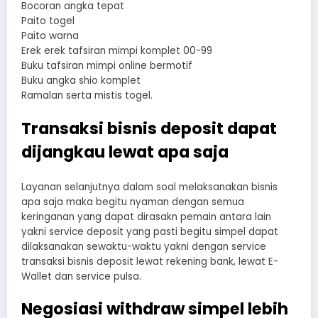
Bocoran angka tepat
Paito togel
Paito warna
Erek erek tafsiran mimpi komplet 00-99
Buku tafsiran mimpi online bermotif
Buku angka shio komplet
Ramalan serta mistis togel.
Transaksi bisnis deposit dapat
dijangkau lewat apa saja
Layanan selanjutnya dalam soal melaksanakan bisnis
apa saja maka begitu nyaman dengan semua
keringanan yang dapat dirasakn pemain antara lain
yakni service deposit yang pasti begitu simpel dapat
dilaksanakan sewaktu-waktu yakni dengan service
transaksi bisnis deposit lewat rekening bank, lewat E-
Wallet dan service pulsa.
Negosiasi withdraw simpel lebih