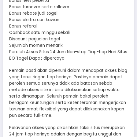
Bonus new peserta
Bonus turnover serta rollover
Bonus rebate judi togel
Bonus ekstra cari kawan
Bonus referal
Cashback satu minggu sekali
Discount perjudian togel
Sejumlah momen menarik.
Peroleh Akses Situs 24 Jam Non-stop Tiap-tiap Hari Situs
BO Togel Dapat dipercaya
Pemain pasti akan dipenuhi dalam mendapat akses blog
yang terus ringan tiap harinya. Pastinya pemain dapat
peroleh semua serunya tidak ada batasan sebab
metode akses site ini bisa dilaksanakan setiap waktu
serta dimanapun. Seluruh pemain bakal peroleh
beragam keuntungan serta ketenteraman mengerjakan
taruhan amat fleksibel yang dapat dilaksanakan kapan
pun secara full-time.
Pelayanan akses yang dikasihkan faksi situs merupakan
24 jam tiap harinya adalah dengan begitu unggul dan