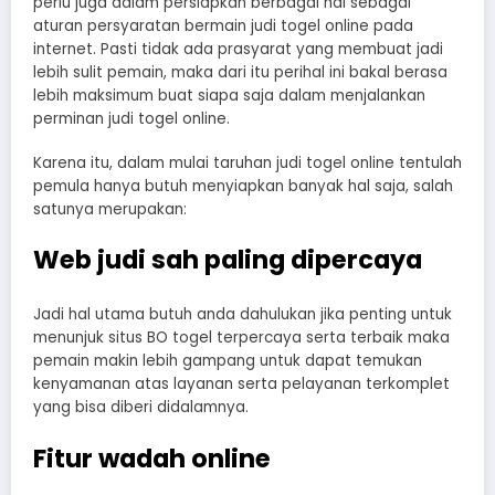
perlu juga dalam persiapkan berbagai hal sebagai
aturan persyaratan bermain judi togel online pada
internet. Pasti tidak ada prasyarat yang membuat jadi
lebih sulit pemain, maka dari itu perihal ini bakal berasa
lebih maksimum buat siapa saja dalam menjalankan
perminan judi togel online.
Karena itu, dalam mulai taruhan judi togel online tentulah
pemula hanya butuh menyiapkan banyak hal saja, salah
satunya merupakan:
Web judi sah paling dipercaya
Jadi hal utama butuh anda dahulukan jika penting untuk
menunjuk situs BO togel terpercaya serta terbaik maka
pemain makin lebih gampang untuk dapat temukan
kenyamanan atas layanan serta pelayanan terkomplet
yang bisa diberi didalamnya.
Fitur wadah online