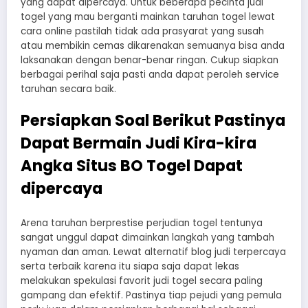
yang dapat dipercaya. Untuk beberapa pecinta judi
togel yang mau berganti mainkan taruhan togel lewat
cara online pastilah tidak ada prasyarat yang susah
atau membikin cemas dikarenakan semuanya bisa anda
laksanakan dengan benar-benar ringan. Cukup siapkan
berbagai perihal saja pasti anda dapat peroleh service
taruhan secara baik.
Persiapkan Soal Berikut Pastinya
Dapat Bermain Judi Kira-kira
Angka Situs BO Togel Dapat
dipercaya
Arena taruhan berprestise perjudian togel tentunya
sangat unggul dapat dimainkan langkah yang tambah
nyaman dan aman. Lewat alternatif blog judi terpercaya
serta terbaik karena itu siapa saja dapat lekas
melakukan spekulasi favorit judi togel secara paling
gampang dan efektif. Pastinya tiap pejudi yang pemula