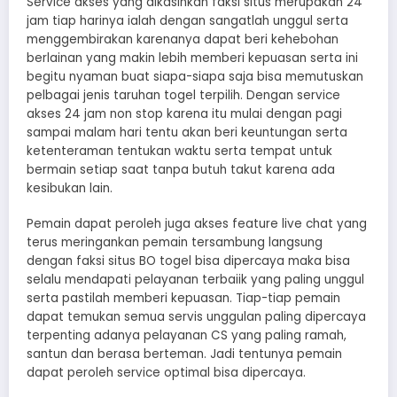
Service akses yang dikasihkan faksi situs merupakan 24
jam tiap harinya ialah dengan sangatlah unggul serta
menggembirakan karenanya dapat beri kehebohan
berlainan yang makin lebih memberi kepuasan serta ini
begitu nyaman buat siapa-siapa saja bisa memutuskan
pelbagai jenis taruhan togel terpilih. Dengan service
akses 24 jam non stop karena itu mulai dengan pagi
sampai malam hari tentu akan beri keuntungan serta
ketenteraman tentukan waktu serta tempat untuk
bermain setiap saat tanpa butuh takut karena ada
kesibukan lain.
Pemain dapat peroleh juga akses feature live chat yang
terus meringankan pemain tersambung langsung
dengan faksi situs BO togel bisa dipercaya maka bisa
selalu mendapati pelayanan terbaiik yang paling unggul
serta pastilah memberi kepuasan. Tiap-tiap pemain
dapat temukan semua servis unggulan paling dipercaya
terpenting adanya pelayanan CS yang paling ramah,
santun dan berasa berteman. Jadi tentunya pemain
dapat peroleh service optimal bisa dipercaya.