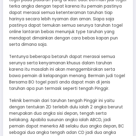
terka angka dengan tepat karena itu pemain pastinya
dapat merasai semua ketenteraman taruhan tiap
harinya secara lebih nyaman dan aman. Siapa saja
pastinya dapat temukan semua serunya taruhan togel
online lantaran bebas menunjuk type taruhan yang
mendapat dimainkan dengan cara bebas kapan pun
serta dimana saja.
Tentunya beberapa betaruh dapat merasai semua
serunya serta kenyamanan khusus dalam taruhan
karena itu masalah ini akan menggembirakan serta
bawa pemain di kelapangan menang. Bermain judi togel
Bersama BO togel pasti anda dapat main di jenis
taruhan apa pun termask seperti tengah Pinggir.
Teknik bermain dari taruhan tengah Pinggir ini yaitu
dengan tentukan 2D terlebih dulu ialah 2 angka berurut
merupakan dua angka sisi depan, tengah serta
belakang. Apabila susunan angka ialah ABCD, jadi
pemain dapat menerka AB selaku dua angka depan, BC
sebagai dua angka tengah adan CD jadi dua angka