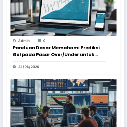
Admin
0
Panduan Dasar Memahami Prediksi
Gol pada Pasar Over/Under untuk
Pemula
24/06/2026