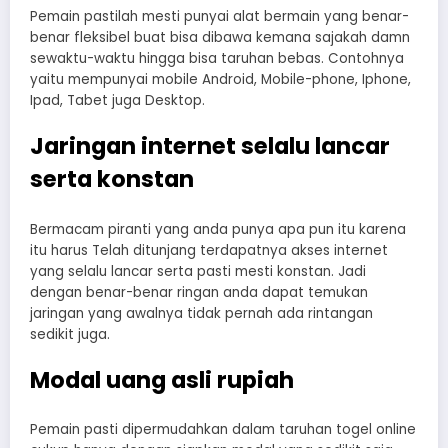
Pemain pastilah mesti punyai alat bermain yang benar-
benar fleksibel buat bisa dibawa kemana sajakah damn
sewaktu-waktu hingga bisa taruhan bebas. Contohnya
yaitu mempunyai mobile Android, Mobile-phone, Iphone,
Ipad, Tabet juga Desktop.
Jaringan internet selalu lancar
serta konstan
Bermacam piranti yang anda punya apa pun itu karena
itu harus Telah ditunjang terdapatnya akses internet
yang selalu lancar serta pasti mesti konstan. Jadi
dengan benar-benar ringan anda dapat temukan
jaringan yang awalnya tidak pernah ada rintangan
sedikit juga.
Modal uang asli rupiah
Pemain pasti dipermudahkan dalam taruhan togel online