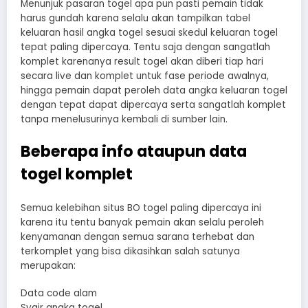
Menunjuk pasaran togel apa pun pasti pemain tidak
harus gundah karena selalu akan tampilkan tabel
keluaran hasil angka togel sesuai skedul keluaran togel
tepat paling dipercaya. Tentu saja dengan sangatlah
komplet karenanya result togel akan diberi tiap hari
secara live dan komplet untuk fase periode awalnya,
hingga pemain dapat peroleh data angka keluaran togel
dengan tepat dapat dipercaya serta sangatlah komplet
tanpa menelusurinya kembali di sumber lain.
Beberapa info ataupun data
togel komplet
Semua kelebihan situs BO togel paling dipercaya ini
karena itu tentu banyak pemain akan selalu peroleh
kenyamanan dengan semua sarana terhebat dan
terkomplet yang bisa dikasihkan salah satunya
merupakan:
Data code alam
Syair angka togel