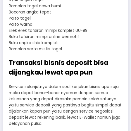
Ramalan togel dewa bumi
Bocoran angka tepat
Paito togel
Paito warna
Erek erek tafsiran mimpi komplet 00-99
Buku tafsiran mimpi online bermotif
Buku angka shio komplet
Ramalan serta mistis togel.
Transaksi bisnis deposit bisa
dijangkau lewat apa pun
Service selanjutnya dalam soal kerjakan bisnis apa saja
maka dapat benar-benar nyaman dengan semua
keluasaan yang dapat dirasakn pemain salah satunya
yaitu service deposit yang pastinya begitu simpel dapat
dijalankan kapan pun yaitu dengan service negosiasi
deposit lewat rekening bank, lewat E-Wallet namun juga
pelayanan pulsa.