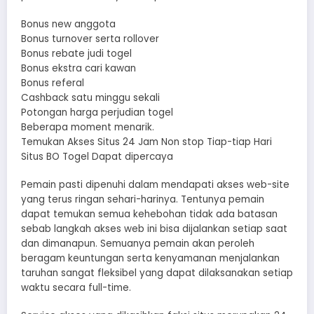
Bonus new anggota
Bonus turnover serta rollover
Bonus rebate judi togel
Bonus ekstra cari kawan
Bonus referal
Cashback satu minggu sekali
Potongan harga perjudian togel
Beberapa moment menarik.
Temukan Akses Situs 24 Jam Non stop Tiap-tiap Hari
Situs BO Togel Dapat dipercaya
Pemain pasti dipenuhi dalam mendapati akses web-site
yang terus ringan sehari-harinya. Tentunya pemain
dapat temukan semua kehebohan tidak ada batasan
sebab langkah akses web ini bisa dijalankan setiap saat
dan dimanapun. Semuanya pemain akan peroleh
beragam keuntungan serta kenyamanan menjalankan
taruhan sangat fleksibel yang dapat dilaksanakan setiap
waktu secara full-time.