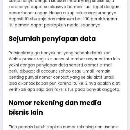
cukup hanya dengan siapkan modal yang sedikit saja
karenanya dapat selekasnya bermain judi togel dengan
benar-benar ringan. Hanya cukup sekurang-kurangnya
deposit 10 ribu saja dan minimum bet 100 perak karena
itu pemain dapat persiapkan modal seadanya.
Sejumlah penyiapan data
Persiapkan juga banyak hal yang hendak diperlukan
Waktu proses register account mmber anyar antara lain
yakni dengan penyiapan data seperti alamat e-mail
perlu dibuaat di account Yahoo atau Gmail. Pemain
penting punyai nomor contact yang selalu aktif untuk
bisa dikontak kapan pun karena itu ke-2 nya adalah alat
verifikasi apa saja dari faksi situs pada banyak anggota.
Nomor rekening dan media
bisnis lain
Tiap pemain butuh siapkan nomor rekening dan usahain