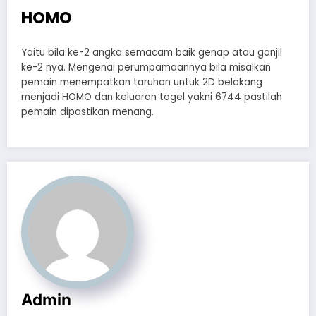
HOMO
Yaitu bila ke-2 angka semacam baik genap atau ganjil
ke-2 nya. Mengenai perumpamaannya bila misalkan
pemain menempatkan taruhan untuk 2D belakang
menjadi HOMO dan keluaran togel yakni 6744 pastilah
pemain dipastikan menang.
Admin