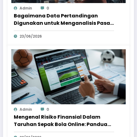
Admin
0
Bagaimana Data Pertandingan
Digunakan untuk Menganalisis Pasar
1X2 di Industri Perjudian
23/06/2026
Admin
0
Mengenal Risiko Finansial Dalam
Taruhan Sepak Bola Online: Panduan
Menyusun Strategi Cerdas