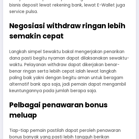
bisnis deposit lewat rekening bank, lewat E-Wallet juga
service pulsa.
Negosiasi withdraw ringan lebih
semakin cepat
Langkah simpel Sewaktu bakal mengerjakan penarikan
dana pasti begitu nyaman dapat dilaksanakan sewaktu-
waktu. Pelayanan withdraw dapat dikerjakan benar-
benar ringan serta lebiih cepat ialah lewat langkah
paling baik yakni dengan begitu aman untuk beragam
alternatif bank apa saja, jadi pemain dapat mengambil
keuntungannya pada jumlah berapa saja.
Pelbagai penawaran bonus
meluap
Tiap-tiap pemain pastilah dapat peroleh penawaran
bonus banyak yang pasti lebih tangguh berikan