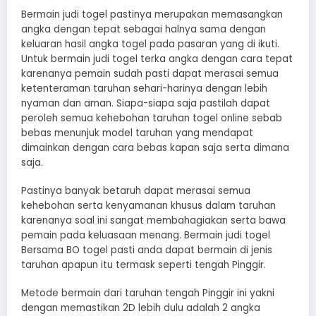
Bermain judi togel pastinya merupakan memasangkan
angka dengan tepat sebagai halnya sama dengan
keluaran hasil angka togel pada pasaran yang di ikuti.
Untuk bermain judi togel terka angka dengan cara tepat
karenanya pemain sudah pasti dapat merasai semua
ketenteraman taruhan sehari-harinya dengan lebih
nyaman dan aman. Siapa-siapa saja pastilah dapat
peroleh semua kehebohan taruhan togel online sebab
bebas menunjuk model taruhan yang mendapat
dimainkan dengan cara bebas kapan saja serta dimana
saja.
Pastinya banyak betaruh dapat merasai semua
kehebohan serta kenyamanan khusus dalam taruhan
karenanya soal ini sangat membahagiakan serta bawa
pemain pada keluasaan menang. Bermain judi togel
Bersama BO togel pasti anda dapat bermain di jenis
taruhan apapun itu termask seperti tengah Pinggir.
Metode bermain dari taruhan tengah Pinggir ini yakni
dengan memastikan 2D lebih dulu adalah 2 angka