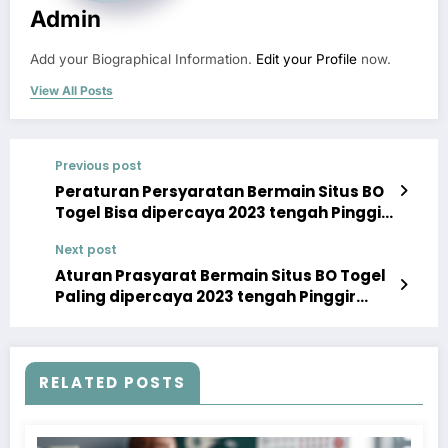
Admin
Add your Biographical Information.
Edit your Profile
now.
View All Posts
Previous post
Peraturan Persyaratan Bermain Situs BO
Togel Bisa dipercaya 2023 tengah Pinggir
Serta Silang Homo Singkawang
Next post
Aturan Prasyarat Bermain Situs BO Togel
Paling dipercaya 2023 tengah Pinggir
Serta Silang Homo Muara Teweh
RELATED POSTS