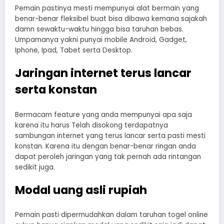
Pemain pastinya mesti mempunyai alat bermain yang
benar-benar fleksibel buat bisa dibawa kemana sajakah
damn sewaktu-waktu hingga bisa taruhan bebas.
Umpamanya yakni punyai mobile Android, Gadget,
Iphone, Ipad, Tabet serta Desktop.
Jaringan internet terus lancar
serta konstan
Bermacam feature yang anda mempunyai apa saja
karena itu harus Telah disokong terdapatnya
sambungan internet yang terus lancar serta pasti mesti
konstan. Karena itu dengan benar-benar ringan anda
dapat peroleh jaringan yang tak pernah ada rintangan
sedikit juga.
Modal uang asli rupiah
Pemain pasti dipermudahkan dalam taruhan togel online