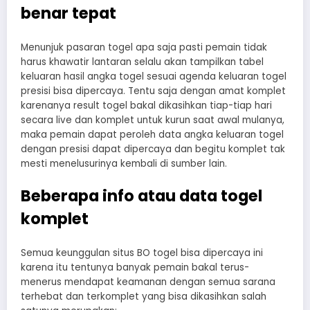
benar tepat
Menunjuk pasaran togel apa saja pasti pemain tidak
harus khawatir lantaran selalu akan tampilkan tabel
keluaran hasil angka togel sesuai agenda keluaran togel
presisi bisa dipercaya. Tentu saja dengan amat komplet
karenanya result togel bakal dikasihkan tiap-tiap hari
secara live dan komplet untuk kurun saat awal mulanya,
maka pemain dapat peroleh data angka keluaran togel
dengan presisi dapat dipercaya dan begitu komplet tak
mesti menelusurinya kembali di sumber lain.
Beberapa info atau data togel
komplet
Semua keunggulan situs BO togel bisa dipercaya ini
karena itu tentunya banyak pemain bakal terus-
menerus mendapat keamanan dengan semua sarana
terhebat dan terkomplet yang bisa dikasihkan salah