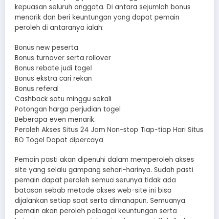
kepuasan seluruh anggota. Di antara sejumlah bonus
menarik dan beri keuntungan yang dapat pemain
peroleh di antaranya ialah:
Bonus new peserta
Bonus turnover serta rollover
Bonus rebate judi togel
Bonus ekstra cari rekan
Bonus referal
Cashback satu minggu sekali
Potongan harga perjudian togel
Beberapa even menarik.
Peroleh Akses Situs 24 Jam Non-stop Tiap-tiap Hari Situs
BO Togel Dapat dipercaya
Pemain pasti akan dipenuhi dalam memperoleh akses
site yang selalu gampang sehari-harinya. Sudah pasti
pemain dapat peroleh semua serunya tidak ada
batasan sebab metode akses web-site ini bisa
dijalankan setiap saat serta dimanapun. Semuanya
pemain akan peroleh pelbagai keuntungan serta