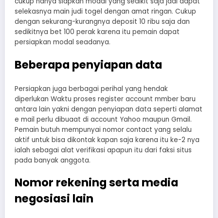
cukup hanya siapkan modal yang sedikit saja jadi dapat
selekasnya main judi togel dengan amat ringan. Cukup
dengan sekurang-kurangnya deposit 10 ribu saja dan
sedikitnya bet 100 perak karena itu pemain dapat
persiapkan modal seadanya.
Beberapa penyiapan data
Persiapkan juga berbagai perihal yang hendak
diperlukan Waktu proses register account mmber baru
antara lain yakni dengan penyiapan data seperti alamat
e mail perlu dibuaat di account Yahoo maupun Gmail.
Pemain butuh mempunyai nomor contact yang selalu
aktif untuk bisa dikontak kapan saja karena itu ke-2 nya
ialah sebagai alat verifikasi apapun itu dari faksi situs
pada banyak anggota.
Nomor rekening serta media
negosiasi lain