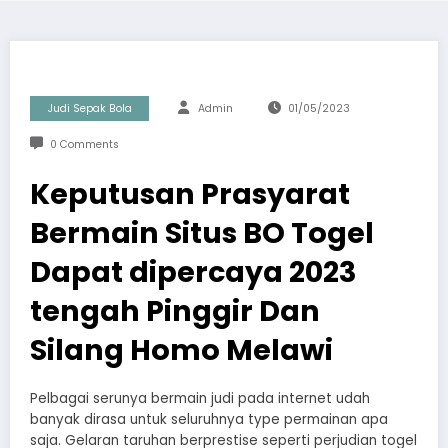
Judi Sepak Bola
Admin
01/05/2023
0 Comments
Keputusan Prasyarat
Bermain Situs BO Togel
Dapat dipercaya 2023
tengah Pinggir Dan
Silang Homo Melawi
Pelbagai serunya bermain judi pada internet udah
banyak dirasa untuk seluruhnya type permainan apa
saja. Gelaran taruhan berprestise seperti perjudian togel