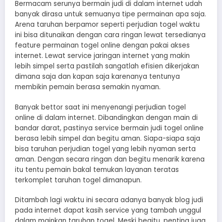
Bermacam serunya bermain judi di dalam internet udah
banyak dirasa untuk semuanya tipe permainan apa saja.
Arena taruhan berpamor seperti perjudian togel waktu
ini bisa ditunaikan dengan cara ringan lewat tersedianya
feature permainan togel online dengan pakai akses
internet. Lewat service jaringan internet yang makin
lebih simpel serta pastilah sangatlah efisien dikerjakan
dimana saja dan kapan saja karenanya tentunya
membikin pemain berasa semakin nyaman.
Banyak bettor saat ini menyenangi perjudian togel
online di dalam internet. Dibandingkan dengan main di
bandar darat, pastinya service bermain judi togel online
berasa lebih simpel dan begitu aman. Siapa-siapa saja
bisa taruhan perjudian togel yang lebih nyaman serta
aman. Dengan secara ringan dan begitu menarik karena
itu tentu pemain bakal temukan layanan teratas
terkomplet taruhan togel dimanapun.
Ditambah lagi waktu ini secara adanya banyak blog judi
pada internet dapat kasih service yang tambah unggul
dalam mainkan taruhan togel. Meski begitu, penting juga