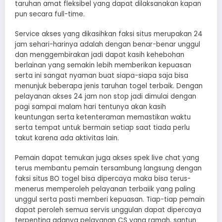
taruhan amat fleksibel yang dapat dilaksanakan kapan
pun secara full-time.
Service akses yang dikasihkan faksi situs merupakan 24
jam sehari-harinya adalah dengan benar-benar unggul
dan menggembirakan jadi dapat kasih kehebohan
berlainan yang semakin lebih memberikan kepuasan
serta ini sangat nyaman buat siapa-siapa saja bisa
menunjuk beberapa jenis taruhan togel terbaik. Dengan
pelayanan akses 24 jam non stop jadi dimulai dengan
pagi sampai malam hari tentunya akan kasih
keuntungan serta ketenteraman memastikan waktu
serta tempat untuk bermain setiap saat tiada perlu
takut karena ada aktivitas lain.
Pemain dapat temukan juga akses spek live chat yang
terus membantu pemain tersambung langsung dengan
faksi situs BO togel bisa dipercaya maka bisa terus-
menerus memperoleh pelayanan terbaiik yang paling
unggul serta pasti memberi kepuasan. Tiap-tiap pemain
dapat peroleh semua servis unggulan dapat dipercaya
terpenting adanya pelayanan CS yang ramah, santun