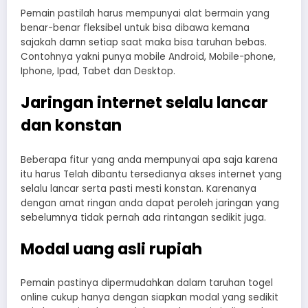
Pemain pastilah harus mempunyai alat bermain yang
benar-benar fleksibel untuk bisa dibawa kemana
sajakah damn setiap saat maka bisa taruhan bebas.
Contohnya yakni punya mobile Android, Mobile-phone,
Iphone, Ipad, Tabet dan Desktop.
Jaringan internet selalu lancar
dan konstan
Beberapa fitur yang anda mempunyai apa saja karena
itu harus Telah dibantu tersedianya akses internet yang
selalu lancar serta pasti mesti konstan. Karenanya
dengan amat ringan anda dapat peroleh jaringan yang
sebelumnya tidak pernah ada rintangan sedikit juga.
Modal uang asli rupiah
Pemain pastinya dipermudahkan dalam taruhan togel
online cukup hanya dengan siapkan modal yang sedikit