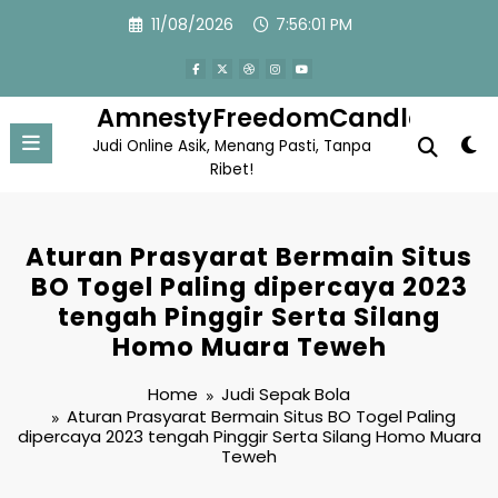
Skip
11/08/2026
7:56:02 PM
to
content
AmnestyFreedomCandles
Judi Online Asik, Menang Pasti, Tanpa
Ribet!
Aturan Prasyarat Bermain Situs
BO Togel Paling dipercaya 2023
tengah Pinggir Serta Silang
Homo Muara Teweh
Home
Judi Sepak Bola
Aturan Prasyarat Bermain Situs BO Togel Paling
dipercaya 2023 tengah Pinggir Serta Silang Homo Muara
Teweh