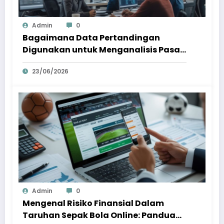
Admin
0
Bagaimana Data Pertandingan
Digunakan untuk Menganalisis Pasar
1X2 di Industri Perjudian
23/06/2026
Admin
0
Mengenal Risiko Finansial Dalam
Taruhan Sepak Bola Online: Panduan