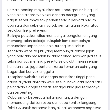
berbagai hal salah satunya merupakan:
Pemain penting meyakinkan satu background blog judi
yang bisa diperacya yakni dengan background yang
bagus sebelumnya tak pernah terikut perkara hukum
apa saja dan sebelumnya tak pernah alami blokir atau
sediakan link preferensi.
Baiknya putuskan situs mempunyai pengalaman yang
memang telah bekerja cukuplah lama semisalnya
merupakan sepanjang lebih kurang lima tahun.
Tentukan website judi yang mempunyai rekam jejak
yang baik dan masalah ini dapat anda saksikan jika situs
telah banyak memiliki peserta selalu aktif main sehari-
hari dan situs juga tentulah kerap temukan opini yang
bagus dari banyak anggota.
Tetapkan website judi dengan peringkat tinggi pasti
dapat diyakini lantaran web-site ini bakal ada pada hasil
pelacakan Google teratas sebagai blog judi terpecaya
dan terpenting.
Coba simak beberapa hal umpamanya dengan
memandang daftar resep dan coba kontak langsung
faksi CS untuk bertanya banyak hal karenanya segalnya