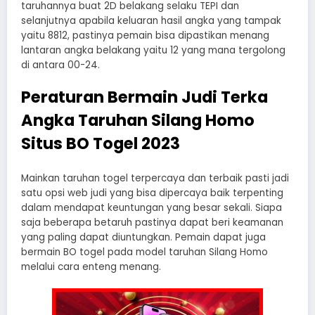
taruhannya buat 2D belakang selaku TEPI dan
selanjutnya apabila keluaran hasil angka yang tampak
yaitu 8812, pastinya pemain bisa dipastikan menang
lantaran angka belakang yaitu 12 yang mana tergolong
di antara 00-24.
Peraturan Bermain Judi Terka
Angka Taruhan Silang Homo
Situs BO Togel 2023
Mainkan taruhan togel terpercaya dan terbaik pasti jadi
satu opsi web judi yang bisa dipercaya baik terpenting
dalam mendapat keuntungan yang besar sekali. Siapa
saja beberapa betaruh pastinya dapat beri keamanan
yang paling dapat diuntungkan. Pemain dapat juga
bermain BO togel pada model taruhan Silang Homo
melalui cara enteng menang.