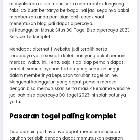
menyaksikan resep menu serta coba kontak langsung
faksi CS buat bertanya berbagai hal jadi segalnya bakal
memberikan anda penilaian lebih cocok saat
menentukan blog judi dapat dipercaya.
Ini Keunggulan Masuk Situs BO Togel Bisa dipercaya 2023
Service Terkomplet
Mendapat alternatif website judi terpilih serta
terpecaya yaitu sesuatu kelebihan yang bakal pemain
merasai waktu ini. Tentu saja, tiap-tiap pemain dapat
peroleh semua layanan terbaik yang semakin unggul
dalam memberinya kepuasan taruhan togel online.
Mengenai keunggulan yang dapat pemain merasai
dengan bisa memutuskan serta masuk Bersama website
judi sah bisa dipercaya BO togel 2023 ini salah satunya
yaitu:
Pasaran togel paling komplet
Tiap pemain pastinya nya dapat merasai keluasaan
taruhan terlebih dengan dapat memutuskan pasaran