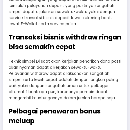
lain ialah pelayanan deposit yang pastinya sangatlah
simpel dapat dijalankan sewaktu-waktu yakni dengan
service transaksi bisnis deposit lewat rekening bank,
lewat E-Wallet serta service pulsa.
Transaksi bisnis withdraw ringan
bisa semakin cepat
Teknik simpel Di saat akan kerjakan penarikan dana pasti
akan nyaman dapat dikerjakan sewaktu-waktu.
Pelayanan withdraw dapat dilaksanakan sangatlah
simpel serta lebiih cepat adalah dengan langkah paling
baik yakni dengan sangatlah aman untuk pelbagai
alternatif bank apa pun, karenanya pemain dapat
mengambil keuntungannya dalam jumlah berapa saja.
Pelbagai penawaran bonus
meluap