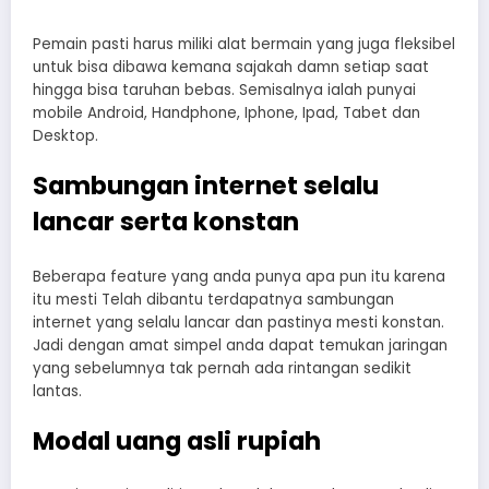
Pemain pasti harus miliki alat bermain yang juga fleksibel
untuk bisa dibawa kemana sajakah damn setiap saat
hingga bisa taruhan bebas. Semisalnya ialah punyai
mobile Android, Handphone, Iphone, Ipad, Tabet dan
Desktop.
Sambungan internet selalu
lancar serta konstan
Beberapa feature yang anda punya apa pun itu karena
itu mesti Telah dibantu terdapatnya sambungan
internet yang selalu lancar dan pastinya mesti konstan.
Jadi dengan amat simpel anda dapat temukan jaringan
yang sebelumnya tak pernah ada rintangan sedikit
lantas.
Modal uang asli rupiah