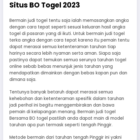
Situs BO Togel 2023
Bermain judi togel tentu saja ialah memasangkan angka
dengan cara tepat seperti sesuai keluaran hasil angka
togel di pasaran yang di ikuti. Untuk bermain judi togel
terka angka dengan cara tepat karena itu pemain tentu
dapat merasai semua ketenteraman taruhan tiap
harinya secara lebih nyaman serta aman. Siapa saja
pastinya dapat temukan semua serunya taruhan togel
online sebab bebas menunjuk jenis taruhan yang
mendapatkan dimainkan dengan bebas kapan pun dan
dimana saja.
Tentunya banyak betaruh dapat merasai semua
kehebohan dan ketenteraman spesifik dalam taruhan
jadi perihal ini begitu menggembirakan dan bawa
pemain di kelapangan menang. Bermain judi togel
Bersama BO togel pastilah anda dapat main di model
taruhan apa pun termask seperti tengah Pinggir.
Metode bermain dari taruhan tengah Pinggir ini yakni