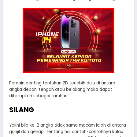
Pemain penting tentukan 2D terlebih dulu di antara
angka depan, tengah atau belakang maka dapat
ditetapkan sebagai taruhan:
SILANG
Yakni bila ke-2 angka tidak sama macam ialah di antara
ganjil dan genap. Tentang hal contoh-contohnya kalau