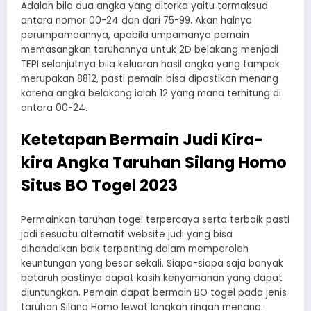
Adalah bila dua angka yang diterka yaitu termaksud
antara nomor 00-24 dan dari 75-99. Akan halnya
perumpamaannya, apabila umpamanya pemain
memasangkan taruhannya untuk 2D belakang menjadi
TEPI selanjutnya bila keluaran hasil angka yang tampak
merupakan 8812, pasti pemain bisa dipastikan menang
karena angka belakang ialah 12 yang mana terhitung di
antara 00-24.
Ketetapan Bermain Judi Kira-
kira Angka Taruhan Silang Homo
Situs BO Togel 2023
Permainkan taruhan togel terpercaya serta terbaik pasti
jadi sesuatu alternatif website judi yang bisa
dihandalkan baik terpenting dalam memperoleh
keuntungan yang besar sekali. Siapa-siapa saja banyak
betaruh pastinya dapat kasih kenyamanan yang dapat
diuntungkan. Pemain dapat bermain BO togel pada jenis
taruhan Silang Homo lewat langkah ringan menang.