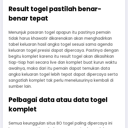
Result togel pastilah benar-
benar tepat
Menunjuk pasaran togel apapun itu pastinya pemain
tidak harus khawatir dikarenakan akan menghadirkan
tabel keluaran hasil angka togel sesuai sama agenda
keluaran togel presisi dapat dipercaya. Pastinya dengan
begitu komplet karena itu result togel akan dikasihkan
tiap-tiap hari secara live dan komplet buat kurun waktu
awalnya, maka dari itu pemain dapat temukan data
angka keluaran togel lebih tepat dapat dipercaya serta
sangatlah komplet tak perlu menelusurinya kembali di
sumber lain.
Pelbagai data atau data togel
komplet
Semua keunggulan situs BO togel paling dipercaya ini