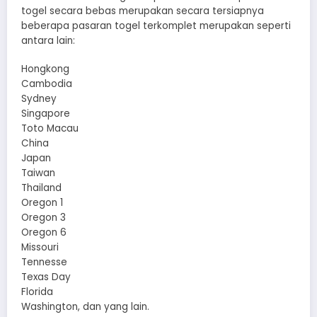
togel secara bebas merupakan secara tersiapnya
beberapa pasaran togel terkomplet merupakan seperti
antara lain:
Hongkong
Cambodia
Sydney
Singapore
Toto Macau
China
Japan
Taiwan
Thailand
Oregon 1
Oregon 3
Oregon 6
Missouri
Tennesse
Texas Day
Florida
Washington, dan yang lain.