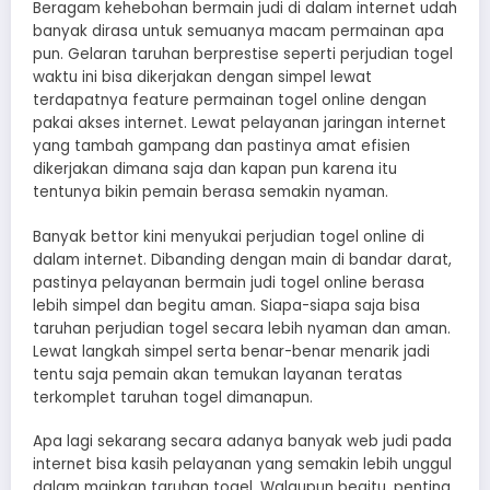
Beragam kehebohan bermain judi di dalam internet udah
banyak dirasa untuk semuanya macam permainan apa
pun. Gelaran taruhan berprestise seperti perjudian togel
waktu ini bisa dikerjakan dengan simpel lewat
terdapatnya feature permainan togel online dengan
pakai akses internet. Lewat pelayanan jaringan internet
yang tambah gampang dan pastinya amat efisien
dikerjakan dimana saja dan kapan pun karena itu
tentunya bikin pemain berasa semakin nyaman.
Banyak bettor kini menyukai perjudian togel online di
dalam internet. Dibanding dengan main di bandar darat,
pastinya pelayanan bermain judi togel online berasa
lebih simpel dan begitu aman. Siapa-siapa saja bisa
taruhan perjudian togel secara lebih nyaman dan aman.
Lewat langkah simpel serta benar-benar menarik jadi
tentu saja pemain akan temukan layanan teratas
terkomplet taruhan togel dimanapun.
Apa lagi sekarang secara adanya banyak web judi pada
internet bisa kasih pelayanan yang semakin lebih unggul
dalam mainkan taruhan togel. Walaupun begitu, penting