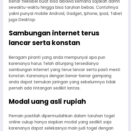
benar fleksibel buat bisa dibawa kemana sajakah damn
sewaktu-waktu hingga bisa taruhan bebas. Contohnya
yakni punyai mobile Android, Gadget, Iphone, Ipad, Tabet
juga Desktop.
Sambungan internet terus
lancar serta konstan
Beragam piranti yang anda mempunyai apa pun
karenanya harus Telah ditunjang tersedianya
sambungan internet yang terus lancar serta pasti mesti
konstan. Karenanya dengan benar-benar gampang
anda dapat temukan jaringan yang sebelumnya tidak
pernah ada rintangan sedikit lantas.
Modal uang asli rupiah
Pemain pastilah dipermudahkan dalam taruhan togel
online cukup hanya siapkan modal yang sedikit saja
karenanya dapat selekasnya main judi togel dengan