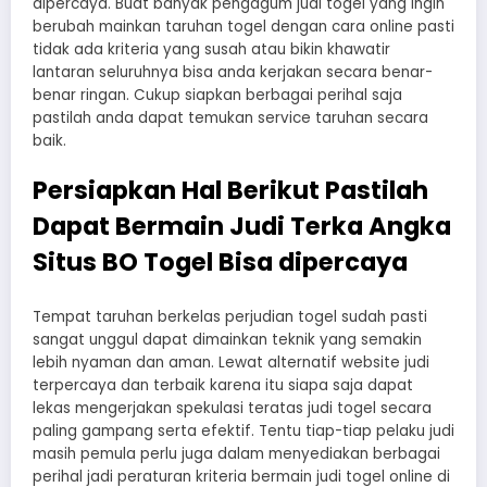
dipercaya. Buat banyak pengagum judi togel yang ingin
berubah mainkan taruhan togel dengan cara online pasti
tidak ada kriteria yang susah atau bikin khawatir
lantaran seluruhnya bisa anda kerjakan secara benar-
benar ringan. Cukup siapkan berbagai perihal saja
pastilah anda dapat temukan service taruhan secara
baik.
Persiapkan Hal Berikut Pastilah
Dapat Bermain Judi Terka Angka
Situs BO Togel Bisa dipercaya
Tempat taruhan berkelas perjudian togel sudah pasti
sangat unggul dapat dimainkan teknik yang semakin
lebih nyaman dan aman. Lewat alternatif website judi
terpercaya dan terbaik karena itu siapa saja dapat
lekas mengerjakan spekulasi teratas judi togel secara
paling gampang serta efektif. Tentu tiap-tiap pelaku judi
masih pemula perlu juga dalam menyediakan berbagai
perihal jadi peraturan kriteria bermain judi togel online di