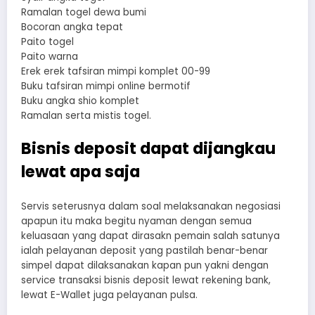
Ramalan togel dewa bumi
Bocoran angka tepat
Paito togel
Paito warna
Erek erek tafsiran mimpi komplet 00-99
Buku tafsiran mimpi online bermotif
Buku angka shio komplet
Ramalan serta mistis togel.
Bisnis deposit dapat dijangkau
lewat apa saja
Servis seterusnya dalam soal melaksanakan negosiasi
apapun itu maka begitu nyaman dengan semua
keluasaan yang dapat dirasakn pemain salah satunya
ialah pelayanan deposit yang pastilah benar-benar
simpel dapat dilaksanakan kapan pun yakni dengan
service transaksi bisnis deposit lewat rekening bank,
lewat E-Wallet juga pelayanan pulsa.