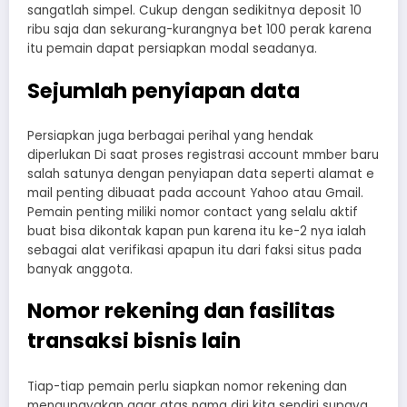
sangatlah simpel. Cukup dengan sedikitnya deposit 10
ribu saja dan sekurang-kurangnya bet 100 perak karena
itu pemain dapat persiapkan modal seadanya.
Sejumlah penyiapan data
Persiapkan juga berbagai perihal yang hendak
diperlukan Di saat proses registrasi account mmber baru
salah satunya dengan penyiapan data seperti alamat e
mail penting dibuaat pada account Yahoo atau Gmail.
Pemain penting miliki nomor contact yang selalu aktif
buat bisa dikontak kapan pun karena itu ke-2 nya ialah
sebagai alat verifikasi apapun itu dari faksi situs pada
banyak anggota.
Nomor rekening dan fasilitas
transaksi bisnis lain
Tiap-tiap pemain perlu siapkan nomor rekening dan
mengupayakan agar atas nama diri kita sendiri supaya