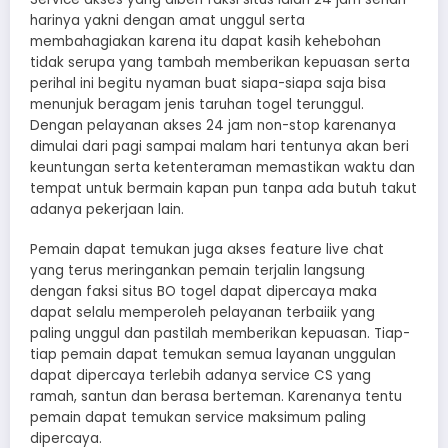
harinya yakni dengan amat unggul serta
membahagiakan karena itu dapat kasih kehebohan
tidak serupa yang tambah memberikan kepuasan serta
perihal ini begitu nyaman buat siapa-siapa saja bisa
menunjuk beragam jenis taruhan togel terunggul.
Dengan pelayanan akses 24 jam non-stop karenanya
dimulai dari pagi sampai malam hari tentunya akan beri
keuntungan serta ketenteraman memastikan waktu dan
tempat untuk bermain kapan pun tanpa ada butuh takut
adanya pekerjaan lain.
Pemain dapat temukan juga akses feature live chat
yang terus meringankan pemain terjalin langsung
dengan faksi situs BO togel dapat dipercaya maka
dapat selalu memperoleh pelayanan terbaiik yang
paling unggul dan pastilah memberikan kepuasan. Tiap-
tiap pemain dapat temukan semua layanan unggulan
dapat dipercaya terlebih adanya service CS yang
ramah, santun dan berasa berteman. Karenanya tentu
pemain dapat temukan service maksimum paling
dipercaya.