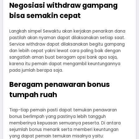
Negosiasi withdraw gampang
bisa semakin cepat
Langkah simpel Sewaktu akan kerjakan penarikan dana
pastilah akan nyaman dapat dilaksanakan setiap saat.
Service withdraw dapat dilaksanakan begitu gampang
dan lebiih cepat yakni lewat cara paling baik dengan
sangatlah aman buat beragam opsi bank apa saja,
karena itu pemain dapat mengambil keuntungannya
pada jumlah berapa saja.
Beragam penawaran bonus
tumpah ruah
Tiap-tiap pemain pasti dapat temukan penawaran
bonus berlimpah yang pastinya lebih tangguh
memberinya kepuasan semuanya peserta. Di antara
sejumlah bonus menarik serta memberi keuntungan
yang dapat pemain temukan misalnya yaitu: