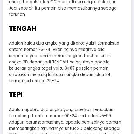
angka tengah adan CD menjadi dua angka belakang.
Jadi setelah itu pemain bisa memastikannya sebagai
taruhan:
TENGAH
Adalah kalau dua angka yang diterka yakni termaksud
antara nomor 25-74. Akan halnya misalnya bila
umpamanya pemain memasangkan taruhan untuk
angka 2D depan jadi TENGAH, selanjutnya apabila
keluaran angka togel yaitu 3487 pastilah pemain
dikatakan menang lantaran angka depan ialah 34
termaksud antara 25-74.
TEPI
Adalah apabila dua angka yang diterka merupakan
tergolong di antara nomor 00-24 serta dari 75-99.
Adapun perumpamaannya, apabila semisalnya pemain
memasangkan taruhannya untuk 2D belakang sebagai