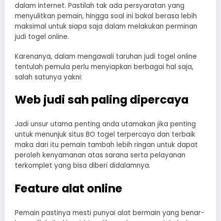
dalam internet. Pastilah tak ada persyaratan yang
menyulitkan pemain, hingga soal ini bakal berasa lebih
maksimal untuk siapa saja dalam melakukan perminan
judi togel online.
Karenanya, dalam mengawali taruhan judi togel online
tentulah pemula perlu menyiapkan berbagai hal saja,
salah satunya yakni:
Web judi sah paling dipercaya
Jadi unsur utama penting anda utamakan jika penting
untuk menunjuk situs BO togel terpercaya dan terbaik
maka dari itu pemain tambah lebih ringan untuk dapat
peroleh kenyamanan atas sarana serta pelayanan
terkomplet yang bisa diberi didalamnya.
Feature alat online
Pemain pastinya mesti punyai alat bermain yang benar-