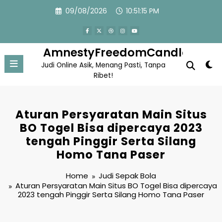
Skip
09/08/2026
10:51:16 PM
to
content
AmnestyFreedomCandles
Judi Online Asik, Menang Pasti, Tanpa
Ribet!
Aturan Persyaratan Main Situs
BO Togel Bisa dipercaya 2023
tengah Pinggir Serta Silang
Homo Tana Paser
Home
Judi Sepak Bola
Aturan Persyaratan Main Situs BO Togel Bisa dipercaya
2023 tengah Pinggir Serta Silang Homo Tana Paser