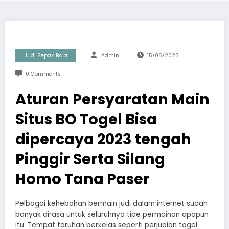
Judi Sepak Bola
Admin
15/05/2023
0 Comments
Aturan Persyaratan Main
Situs BO Togel Bisa
dipercaya 2023 tengah
Pinggir Serta Silang
Homo Tana Paser
Pelbagai kehebohan bermain judi dalam internet sudah
banyak dirasa untuk seluruhnya tipe permainan apapun
itu. Tempat taruhan berkelas seperti perjudian togel