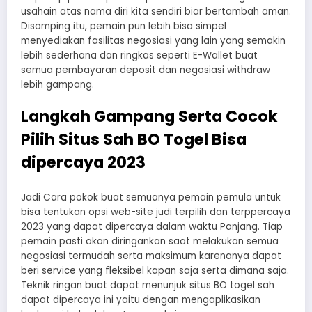
usahain atas nama diri kita sendiri biar bertambah aman.
Disamping itu, pemain pun lebih bisa simpel
menyediakan fasilitas negosiasi yang lain yang semakin
lebih sederhana dan ringkas seperti E-Wallet buat
semua pembayaran deposit dan negosiasi withdraw
lebih gampang.
Langkah Gampang Serta Cocok
Pilih Situs Sah BO Togel Bisa
dipercaya 2023
Jadi Cara pokok buat semuanya pemain pemula untuk
bisa tentukan opsi web-site judi terpilih dan terppercaya
2023 yang dapat dipercaya dalam waktu Panjang. Tiap
pemain pasti akan diringankan saat melakukan semua
negosiasi termudah serta maksimum karenanya dapat
beri service yang fleksibel kapan saja serta dimana saja.
Teknik ringan buat dapat menunjuk situs BO togel sah
dapat dipercaya ini yaitu dengan mengaplikasikan