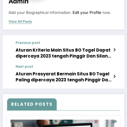
Admin
Add your Biographical Information.
Edit your Profile
now.
View All Posts
Previous post
Aturan Kriteria Main Situs BO Togel Dapat
dipercaya 2023 tengah Pinggir Dan Silang
Homo Kuala Kurun
Next post
Aturan Prasyarat Bermain Situs BO Togel
Paling dipercaya 2023 tengah Pinggir Dan
Silang Homo Kotawaringin Barat
RELATED POSTS