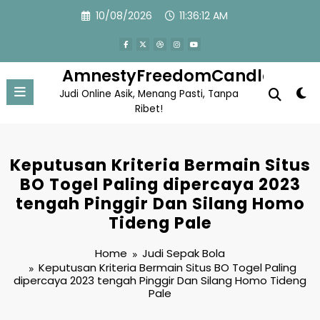
Skip
10/08/2026
11:36:13 AM
to
content
AmnestyFreedomCandles
Judi Online Asik, Menang Pasti, Tanpa
Ribet!
Keputusan Kriteria Bermain Situs
BO Togel Paling dipercaya 2023
tengah Pinggir Dan Silang Homo
Tideng Pale
Home
Judi Sepak Bola
Keputusan Kriteria Bermain Situs BO Togel Paling
dipercaya 2023 tengah Pinggir Dan Silang Homo Tideng
Pale