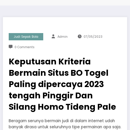
Judi Sepak Bola
Admin
07/05/2023
0 Comments
Keputusan Kriteria
Bermain Situs BO Togel
Paling dipercaya 2023
tengah Pinggir Dan
Silang Homo Tideng Pale
Beragam serunya bermain judi di dalam internet udah
banyak dirasa untuk seluruhnya tipe permainan apa saja.