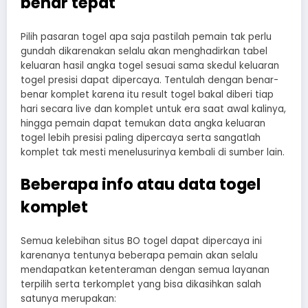
benar tepat
Pilih pasaran togel apa saja pastilah pemain tak perlu
gundah dikarenakan selalu akan menghadirkan tabel
keluaran hasil angka togel sesuai sama skedul keluaran
togel presisi dapat dipercaya. Tentulah dengan benar-
benar komplet karena itu result togel bakal diberi tiap
hari secara live dan komplet untuk era saat awal kalinya,
hingga pemain dapat temukan data angka keluaran
togel lebih presisi paling dipercaya serta sangatlah
komplet tak mesti menelusurinya kembali di sumber lain.
Beberapa info atau data togel
komplet
Semua kelebihan situs BO togel dapat dipercaya ini
karenanya tentunya beberapa pemain akan selalu
mendapatkan ketenteraman dengan semua layanan
terpilih serta terkomplet yang bisa dikasihkan salah
satunya merupakan: