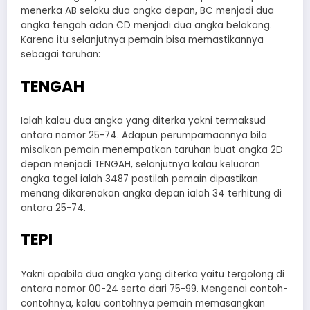
menerka AB selaku dua angka depan, BC menjadi dua
angka tengah adan CD menjadi dua angka belakang.
Karena itu selanjutnya pemain bisa memastikannya
sebagai taruhan:
TENGAH
Ialah kalau dua angka yang diterka yakni termaksud
antara nomor 25-74. Adapun perumpamaannya bila
misalkan pemain menempatkan taruhan buat angka 2D
depan menjadi TENGAH, selanjutnya kalau keluaran
angka togel ialah 3487 pastilah pemain dipastikan
menang dikarenakan angka depan ialah 34 terhitung di
antara 25-74.
TEPI
Yakni apabila dua angka yang diterka yaitu tergolong di
antara nomor 00-24 serta dari 75-99. Mengenai contoh-
contohnya, kalau contohnya pemain memasangkan