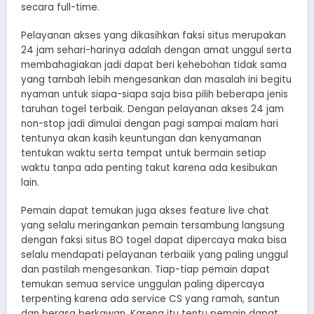
secara full-time.
Pelayanan akses yang dikasihkan faksi situs merupakan
24 jam sehari-harinya adalah dengan amat unggul serta
membahagiakan jadi dapat beri kehebohan tidak sama
yang tambah lebih mengesankan dan masalah ini begitu
nyaman untuk siapa-siapa saja bisa pilih beberapa jenis
taruhan togel terbaik. Dengan pelayanan akses 24 jam
non-stop jadi dimulai dengan pagi sampai malam hari
tentunya akan kasih keuntungan dan kenyamanan
tentukan waktu serta tempat untuk bermain setiap
waktu tanpa ada penting takut karena ada kesibukan
lain.
Pemain dapat temukan juga akses feature live chat
yang selalu meringankan pemain tersambung langsung
dengan faksi situs BO togel dapat dipercaya maka bisa
selalu mendapati pelayanan terbaiik yang paling unggul
dan pastilah mengesankan. Tiap-tiap pemain dapat
temukan semua service unggulan paling dipercaya
terpenting karena ada service CS yang ramah, santun
dan berasa berkawan. Karena itu tentu pemain dapat