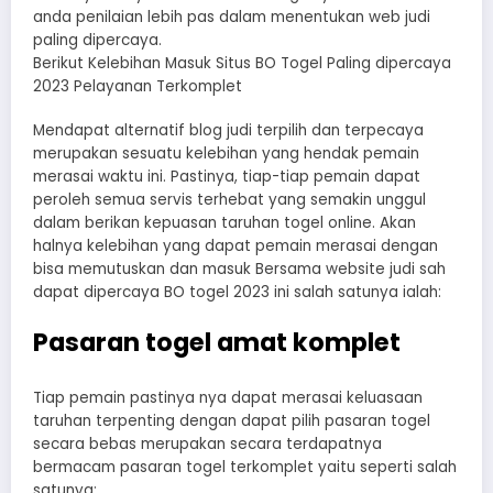
anda penilaian lebih pas dalam menentukan web judi
paling dipercaya.
Berikut Kelebihan Masuk Situs BO Togel Paling dipercaya
2023 Pelayanan Terkomplet
Mendapat alternatif blog judi terpilih dan terpecaya
merupakan sesuatu kelebihan yang hendak pemain
merasai waktu ini. Pastinya, tiap-tiap pemain dapat
peroleh semua servis terhebat yang semakin unggul
dalam berikan kepuasan taruhan togel online. Akan
halnya kelebihan yang dapat pemain merasai dengan
bisa memutuskan dan masuk Bersama website judi sah
dapat dipercaya BO togel 2023 ini salah satunya ialah:
Pasaran togel amat komplet
Tiap pemain pastinya nya dapat merasai keluasaan
taruhan terpenting dengan dapat pilih pasaran togel
secara bebas merupakan secara terdapatnya
bermacam pasaran togel terkomplet yaitu seperti salah
satunya: