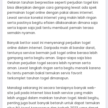
Gelaran taruhan berprestise seperti perjudian togel kini
bisa dikerjakan dengan cara gampang lewat ada spek
permainan togel online dengan pakai akses internet.
Lewat service koneksi internet yang makin lebih ringan
serta pastinya begitu efisien dilaksanakan dimana saja
serta kapan saja jadi tentu membuat pemain terasa
semakin nyaman.
Banyak bettor saat ini menyenangi perjudian togel
online dalam internet. Daripada main di bandar darat,
tentunya service bermain judi togel online berasa lebih
gampang serta begitu aman. Siapa-siapa saja bisa
taruhan perjudian togel secara lebih nyaman serta
aman. Lewat langkah ringan serta begitu menarik karena
itu tentu pemain bakal temukan servis favorit
terkomplet taruhan togel dimanapun.
Manalagi sekarang ini secara tersiapnya banyak web-
site judi pada internet bisa kasih service yang makin
lebih unggul dalam mainkan taruhan togel. Meski begitu,
penting juga buat banyak betaruh untuk dapat temukan