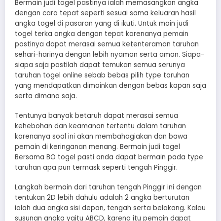
Bermain judi togel pastinya ialah memasangkan angka
dengan cara tepat seperti sesuai sama keluaran hasil
angka togel di pasaran yang di ikuti. Untuk main judi
togel terka angka dengan tepat karenanya pemain
pastinya dapat merasai semua ketenteraman taruhan
sehari-harinya dengan lebih nyaman serta aman. Siapa-
siapa saja pastilah dapat temukan semua serunya
taruhan togel online sebab bebas pilih type taruhan
yang mendapatkan dimainkan dengan bebas kapan saja
serta dimana saja.
Tentunya banyak betaruh dapat merasai semua
kehebohan dan keamanan tertentu dalam taruhan
karenanya soal ini akan membahagiakan dan bawa
pemain di keringanan menang. Bermain judi togel
Bersama BO togel pasti anda dapat bermain pada type
taruhan apa pun termask seperti tengah Pinggir.
Langkah bermain dari taruhan tengah Pinggir ini dengan
tentukan 2D lebih dahulu adalah 2 angka berturutan
ialah dua angka sisi depan, tengah serta belakang. Kalau
susunan angka yaitu ABCD, karena itu pemain dapat