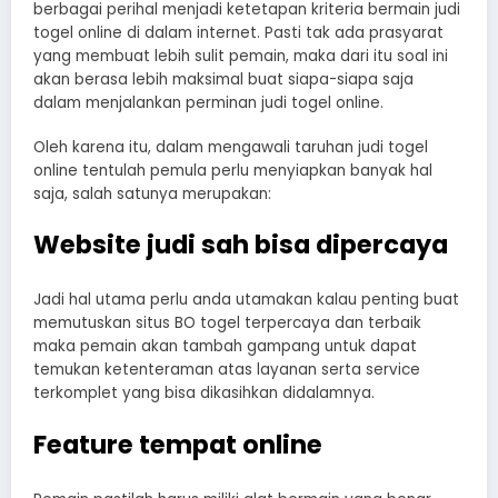
berbagai perihal menjadi ketetapan kriteria bermain judi
togel online di dalam internet. Pasti tak ada prasyarat
yang membuat lebih sulit pemain, maka dari itu soal ini
akan berasa lebih maksimal buat siapa-siapa saja
dalam menjalankan perminan judi togel online.
Oleh karena itu, dalam mengawali taruhan judi togel
online tentulah pemula perlu menyiapkan banyak hal
saja, salah satunya merupakan:
Website judi sah bisa dipercaya
Jadi hal utama perlu anda utamakan kalau penting buat
memutuskan situs BO togel terpercaya dan terbaik
maka pemain akan tambah gampang untuk dapat
temukan ketenteraman atas layanan serta service
terkomplet yang bisa dikasihkan didalamnya.
Feature tempat online