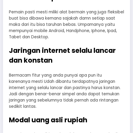
Pemain pasti mesti miliki alat bermain yang juga fleksibel
buat bisa dibawa kemana sajakah damn setiap saat
maka dari itu bisa taruhan bebas. Umpamanya yaitu
mempunyai mobile Android, Handphone, Iphone, Ipad,
Tabet dan Desktop.
Jaringan internet selalu lancar
dan konstan
Bermacam fitur yang anda punyai apa pun itu
karenanya mesti Udah dibantu terdapatnya jaringan
internet yang selalu lancar dan pastinya harus konstan.
Jadi dengan benar-benar simpel anda dapat temukan
jaringan yang sebelumnya tidak pernah ada rintangan
sedikit lantas.
Modal uang asli rupiah