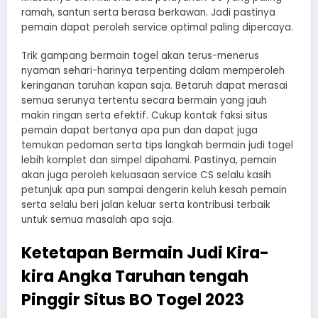
ramah, santun serta berasa berkawan. Jadi pastinya
pemain dapat peroleh service optimal paling dipercaya.
Trik gampang bermain togel akan terus-menerus
nyaman sehari-harinya terpenting dalam memperoleh
keringanan taruhan kapan saja. Betaruh dapat merasai
semua serunya tertentu secara bermain yang jauh
makin ringan serta efektif. Cukup kontak faksi situs
pemain dapat bertanya apa pun dan dapat juga
temukan pedoman serta tips langkah bermain judi togel
lebih komplet dan simpel dipahami. Pastinya, pemain
akan juga peroleh keluasaan service CS selalu kasih
petunjuk apa pun sampai dengerin keluh kesah pemain
serta selalu beri jalan keluar serta kontribusi terbaik
untuk semua masalah apa saja.
Ketetapan Bermain Judi Kira-
kira Angka Taruhan tengah
Pinggir Situs BO Togel 2023