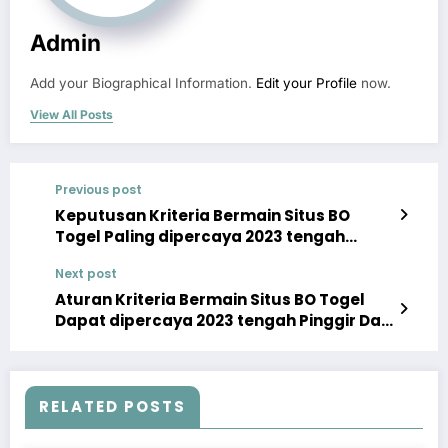
Admin
Add your Biographical Information.
Edit your Profile
now.
View All Posts
Previous post
Keputusan Kriteria Bermain Situs BO
Togel Paling dipercaya 2023 tengah
Pinggir Dan Silang Homo Tideng Pale
Next post
Aturan Kriteria Bermain Situs BO Togel
Dapat dipercaya 2023 tengah Pinggir Dan
Silang Homo Tideng Pale
RELATED POSTS