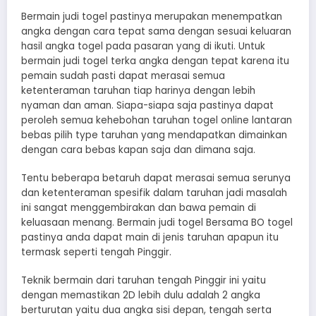
Bermain judi togel pastinya merupakan menempatkan
angka dengan cara tepat sama dengan sesuai keluaran
hasil angka togel pada pasaran yang di ikuti. Untuk
bermain judi togel terka angka dengan tepat karena itu
pemain sudah pasti dapat merasai semua
ketenteraman taruhan tiap harinya dengan lebih
nyaman dan aman. Siapa-siapa saja pastinya dapat
peroleh semua kehebohan taruhan togel online lantaran
bebas pilih type taruhan yang mendapatkan dimainkan
dengan cara bebas kapan saja dan dimana saja.
Tentu beberapa betaruh dapat merasai semua serunya
dan ketenteraman spesifik dalam taruhan jadi masalah
ini sangat menggembirakan dan bawa pemain di
keluasaan menang. Bermain judi togel Bersama BO togel
pastinya anda dapat main di jenis taruhan apapun itu
termask seperti tengah Pinggir.
Teknik bermain dari taruhan tengah Pinggir ini yaitu
dengan memastikan 2D lebih dulu adalah 2 angka
berturutan yaitu dua angka sisi depan, tengah serta