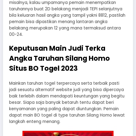
misalnya, kalau umpamanya pemain menempatkan
taruhannya buat 2D belakang menjadi TEPI selanjutnya
bila keluaran hasil angka yang tampil yakni 8812, pastilah
pemain bisa dipastikan menang lantaran angka
belakang merupakan 12 yang mana termaksud antara
00-24.
Keputusan Main Judi Terka
Angka Taruhan Silang Homo
Situs BO Togel 2023
Mainkan taruhan togel terpercaya serta terbaik pasti
jadi sesuatu alternatif website judi yang bisa dipercaya
baik terlebih dalam mendapati keuntungan yang begitu
besar. Siapa saja banyak betaruh tentu dapat beri
kenyamanan yang paling dapat diuntungkan. Pemain
dapat main BO togel di type taruhan Silang Homo lewat
langkah enteng menang.