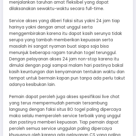
menjalankan taruhan amat fleksibel yang dapat
dilaksanakan sewaktu-waktu secara full-time.
Service akses yang diberi faksi situs yakni 24 jam tiap
harinya yakni dengan amat unggul serta
menggembirakan karena itu dapat kasih serunya tidak
serupa yang tambah memberikan kepuasan serta
masalah ini sangat nyaman buat siapa saja bisa
menunjuk beberapa ragam taruhan togel terunggul.
Dengan pelayanan akses 24 jam non-stop karena itu
dimulai dengan pagi sampai malam hari pastinya bakal
kasih keuntungan dan kenyamanan tentukan waktu dan
tempat untuk bermain kapan pun tanpa ada perlu takut
adanya kesibukan lain.
Pemain dapat peroleh juga akses spesifikasi live chat
yang terus mempermudah pemain tersambung
langsung dengan faksi situs BO togel paling dipercaya
maka selalu memperoleh service terbaiik yang unggul
dan pastinya memberi kepuasan. Tiap pemain dapat
peroleh semua service unggulan paling dipercaya
khususnya oleh karena ada pelayanan CS yang paling