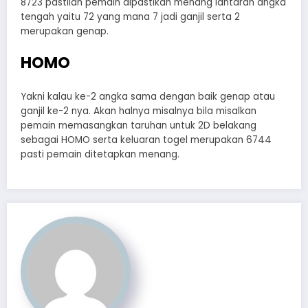
8723 pastilah pemain dipastikan menang lantaran angka
tengah yaitu 72 yang mana 7 jadi ganjil serta 2
merupakan genap.
HOMO
Yakni kalau ke-2 angka sama dengan baik genap atau
ganjil ke-2 nya. Akan halnya misalnya bila misalkan
pemain memasangkan taruhan untuk 2D belakang
sebagai HOMO serta keluaran togel merupakan 6744
pasti pemain ditetapkan menang.