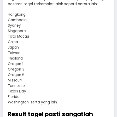
pasaran togel terkomplet ialah seperti antara lain:
Hongkong
Cambodia
Sydney
Singapore
Toto Macau
China
Japan
Taiwan
Thailand
Oregon 1
Oregon 3
Oregon 6
Missouri
Tennesse
Texas Day
Florida
Washington, serta yang lain.
Result togel pasti sangatlah