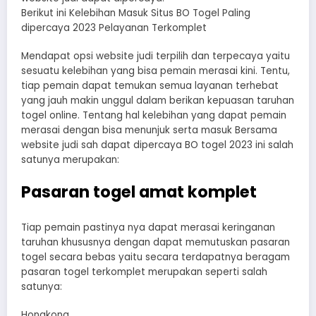
Berikut ini Kelebihan Masuk Situs BO Togel Paling
dipercaya 2023 Pelayanan Terkomplet
Mendapat opsi website judi terpilih dan terpecaya yaitu
sesuatu kelebihan yang bisa pemain merasai kini. Tentu,
tiap pemain dapat temukan semua layanan terhebat
yang jauh makin unggul dalam berikan kepuasan taruhan
togel online. Tentang hal kelebihan yang dapat pemain
merasai dengan bisa menunjuk serta masuk Bersama
website judi sah dapat dipercaya BO togel 2023 ini salah
satunya merupakan:
Pasaran togel amat komplet
Tiap pemain pastinya nya dapat merasai keringanan
taruhan khususnya dengan dapat memutuskan pasaran
togel secara bebas yaitu secara terdapatnya beragam
pasaran togel terkomplet merupakan seperti salah
satunya:
Hongkong