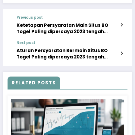
Previous post
Ketetapan Persyaratan Main Situs BO
Togel Paling dipercaya 2023 tengah
Pinggir Dan Silang Homo Nanga Pinoh
Next post
Aturan Persyaratan Bermain Situs BO
Togel Paling dipercaya 2023 tengah
Pinggir Dan Silang Homo Ketapang
RELATED POSTS