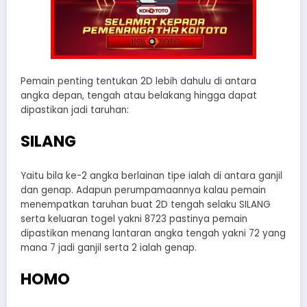
Pemain penting tentukan 2D lebih dahulu di antara
angka depan, tengah atau belakang hingga dapat
dipastikan jadi taruhan:
SILANG
Yaitu bila ke-2 angka berlainan tipe ialah di antara ganjil
dan genap. Adapun perumpamaannya kalau pemain
menempatkan taruhan buat 2D tengah selaku SILANG
serta keluaran togel yakni 8723 pastinya pemain
dipastikan menang lantaran angka tengah yakni 72 yang
mana 7 jadi ganjil serta 2 ialah genap.
HOMO