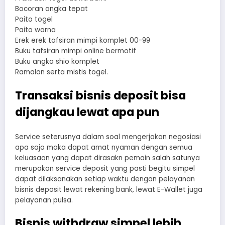
Bocoran angka tepat
Paito togel
Paito warna
Erek erek tafsiran mimpi komplet 00-99
Buku tafsiran mimpi online bermotif
Buku angka shio komplet
Ramalan serta mistis togel.
Transaksi bisnis deposit bisa
dijangkau lewat apa pun
Service seterusnya dalam soal mengerjakan negosiasi
apa saja maka dapat amat nyaman dengan semua
keluasaan yang dapat dirasakn pemain salah satunya
merupakan service deposit yang pasti begitu simpel
dapat dilaksanakan setiap waktu dengan pelayanan
bisnis deposit lewat rekening bank, lewat E-Wallet juga
pelayanan pulsa.
Bisnis withdraw simpel lebih