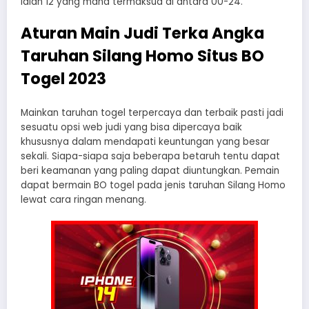
ialah 12 yang mana termaksud di antara 00-24.
Aturan Main Judi Terka Angka
Taruhan Silang Homo Situs BO
Togel 2023
Mainkan taruhan togel terpercaya dan terbaik pasti jadi
sesuatu opsi web judi yang bisa dipercaya baik
khususnya dalam mendapati keuntungan yang besar
sekali. Siapa-siapa saja beberapa betaruh tentu dapat
beri keamanan yang paling dapat diuntungkan. Pemain
dapat bermain BO togel pada jenis taruhan Silang Homo
lewat cara ringan menang.