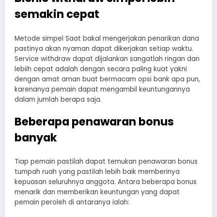
semakin cepat
Metode simpel Saat bakal mengerjakan penarikan dana
pastinya akan nyaman dapat dikerjakan setiap waktu.
Service withdraw dapat dijalankan sangatlah ringan dan
lebiih cepat adalah dengan secara paling kuat yakni
dengan amat aman buat bermacam opsi bank apa pun,
karenanya pemain dapat mengambil keuntungannya
dalam jumlah berapa saja.
Beberapa penawaran bonus
banyak
Tiap pemain pastilah dapat temukan penawaran bonus
tumpah ruah yang pastilah lebih baik memberinya
kepuasan seluruhnya anggota. Antara beberapa bonus
menarik dan memberikan keuntungan yang dapat
pemain peroleh di antaranya ialah: