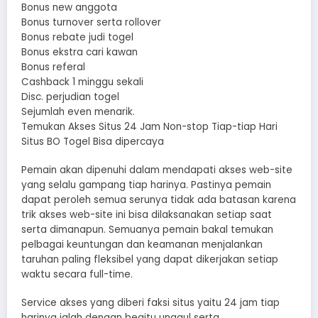
Bonus new anggota
Bonus turnover serta rollover
Bonus rebate judi togel
Bonus ekstra cari kawan
Bonus referal
Cashback 1 minggu sekali
Disc. perjudian togel
Sejumlah even menarik.
Temukan Akses Situs 24 Jam Non-stop Tiap-tiap Hari
Situs BO Togel Bisa dipercaya
Pemain akan dipenuhi dalam mendapati akses web-site
yang selalu gampang tiap harinya. Pastinya pemain
dapat peroleh semua serunya tidak ada batasan karena
trik akses web-site ini bisa dilaksanakan setiap saat
serta dimanapun. Semuanya pemain bakal temukan
pelbagai keuntungan dan keamanan menjalankan
taruhan paling fleksibel yang dapat dikerjakan setiap
waktu secara full-time.
Service akses yang diberi faksi situs yaitu 24 jam tiap
harinya ialah dengan begitu unggul serta