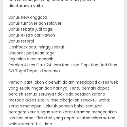
diantaranya yaitu:
Bonus new anggota
Bonus turnover dan rollover
Bonus rebate judi togel
Bonus ekstra cari kawan
Bonus referal
Cashback satu minggu sekali
Discount perjudian togel
Sejumlah even menarik.
Peroleh Akses Situs 24 Jam Non stop Tiap-tiap Hari Situs
BO Togel Dapat dipercaya
Pemain pasti akan dipenuhi dalam mendapati akses web
yang selalu ringan tiap harinya. Tentu pemain dapat
peroleh semua serunya tidak ada batasan karena
metode akses site ini bisa dikerjakan sewaktu-waktu
serta dimanapun. Seluruh pemain bakal temukan
beragam keuntungan serta ketenteraman mengerjakan
taruhan amat fleksibel yang dapat dilaksanakan setiap
waktu secara full-time.