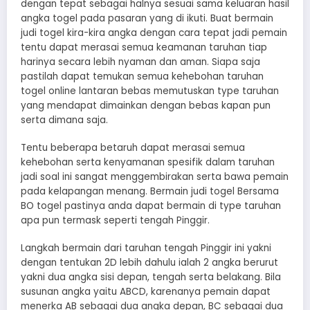
dengan tepat sebagai halnya sesuai sama keluaran hasil
angka togel pada pasaran yang di ikuti. Buat bermain
judi togel kira-kira angka dengan cara tepat jadi pemain
tentu dapat merasai semua keamanan taruhan tiap
harinya secara lebih nyaman dan aman. Siapa saja
pastilah dapat temukan semua kehebohan taruhan
togel online lantaran bebas memutuskan type taruhan
yang mendapat dimainkan dengan bebas kapan pun
serta dimana saja.
Tentu beberapa betaruh dapat merasai semua
kehebohan serta kenyamanan spesifik dalam taruhan
jadi soal ini sangat menggembirakan serta bawa pemain
pada kelapangan menang. Bermain judi togel Bersama
BO togel pastinya anda dapat bermain di type taruhan
apa pun termask seperti tengah Pinggir.
Langkah bermain dari taruhan tengah Pinggir ini yakni
dengan tentukan 2D lebih dahulu ialah 2 angka berurut
yakni dua angka sisi depan, tengah serta belakang. Bila
susunan angka yaitu ABCD, karenanya pemain dapat
menerka AB sebagai dua angka depan, BC sebagai dua