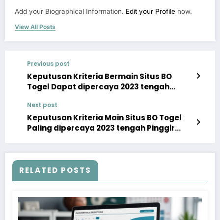
Add your Biographical Information.
Edit your Profile
now.
View All Posts
Previous post
Keputusan Kriteria Bermain Situs BO
Togel Dapat dipercaya 2023 tengah
Pinggir Dan Silang Homo Penajam
Next post
Keputusan Kriteria Main Situs BO Togel
Paling dipercaya 2023 tengah Pinggir
Serta Silang Homo Penajam Paser Utara
RELATED POSTS