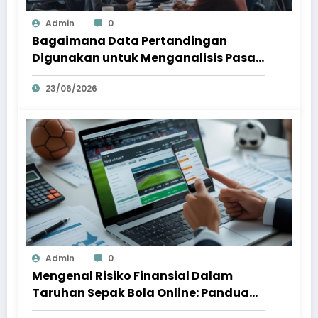
Admin
0
Bagaimana Data Pertandingan
Digunakan untuk Menganalisis Pasar
1X2 di Industri Perjudian
23/06/2026
Admin
0
Mengenal Risiko Finansial Dalam
Taruhan Sepak Bola Online: Panduan
Menyusun Strategi Cerdas