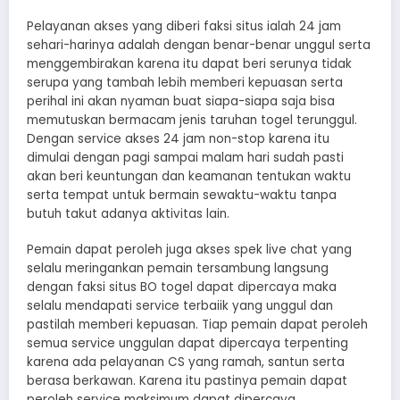
Pelayanan akses yang diberi faksi situs ialah 24 jam
sehari-harinya adalah dengan benar-benar unggul serta
menggembirakan karena itu dapat beri serunya tidak
serupa yang tambah lebih memberi kepuasan serta
perihal ini akan nyaman buat siapa-siapa saja bisa
memutuskan bermacam jenis taruhan togel terunggul.
Dengan service akses 24 jam non-stop karena itu
dimulai dengan pagi sampai malam hari sudah pasti
akan beri keuntungan dan keamanan tentukan waktu
serta tempat untuk bermain sewaktu-waktu tanpa
butuh takut adanya aktivitas lain.
Pemain dapat peroleh juga akses spek live chat yang
selalu meringankan pemain tersambung langsung
dengan faksi situs BO togel dapat dipercaya maka
selalu mendapati service terbaiik yang unggul dan
pastilah memberi kepuasan. Tiap pemain dapat peroleh
semua service unggulan dapat dipercaya terpenting
karena ada pelayanan CS yang ramah, santun serta
berasa berkawan. Karena itu pastinya pemain dapat
peroleh service maksimum dapat dipercaya.