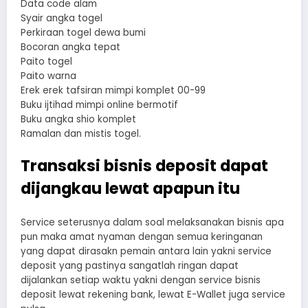
Data code alam
Syair angka togel
Perkiraan togel dewa bumi
Bocoran angka tepat
Paito togel
Paito warna
Erek erek tafsiran mimpi komplet 00-99
Buku ijtihad mimpi online bermotif
Buku angka shio komplet
Ramalan dan mistis togel.
Transaksi bisnis deposit dapat
dijangkau lewat apapun itu
Service seterusnya dalam soal melaksanakan bisnis apa
pun maka amat nyaman dengan semua keringanan
yang dapat dirasakn pemain antara lain yakni service
deposit yang pastinya sangatlah ringan dapat
dijalankan setiap waktu yakni dengan service bisnis
deposit lewat rekening bank, lewat E-Wallet juga service