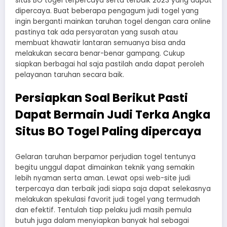
situs BO togel terpercaya serta terbaik 2023 yang dapat
dipercaya. Buat beberapa pengagum judi togel yang
ingin berganti mainkan taruhan togel dengan cara online
pastinya tak ada persyaratan yang susah atau
membuat khawatir lantaran semuanya bisa anda
melakukan secara benar-benar gampang. Cukup
siapkan berbagai hal saja pastilah anda dapat peroleh
pelayanan taruhan secara baik.
Persiapkan Soal Berikut Pasti
Dapat Bermain Judi Terka Angka
Situs BO Togel Paling dipercaya
Gelaran taruhan berpamor perjudian togel tentunya
begitu unggul dapat dimainkan teknik yang semakin
lebih nyaman serta aman. Lewat opsi web-site judi
terpercaya dan terbaik jadi siapa saja dapat selekasnya
melakukan spekulasi favorit judi togel yang termudah
dan efektif. Tentulah tiap pelaku judi masih pemula
butuh juga dalam menyiapkan banyak hal sebagai