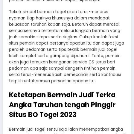
Teknik simpel bermain togel akan terus-menerus
nyaman tiap harinya khususnya dalam mendapat
keluasaan taruhan kapan saja. Betaruh dapat merasai
semua serunya tertentu melalui langkah bermain yang
jauh semakin simpel serta ringkas. Cukup kontak faksi
situs pemain dapat bertanya apapun itu dan dapat juga
peroleh pedoman serta tips teknik bermain judi togel
lebih komplet serta gampang dipahami. Tentu, pemain
akan juga temukan keringanan service CS terus beri
pedoman apa saja sampai dengerin rintihan pemain
serta terus-menerus kasih pemecahan serta kontribusi
terpilih untuk semua persoalan apapun itu.
Ketetapan Bermain Judi Terka
Angka Taruhan tengah Pinggir
Situs BO Togel 2023
Bermain judi togel tentu saja ialah menempatkan angka