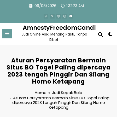
Skip
09/08/2026
1:32:24 AM
to
content
AmnestyFreedomCandles
Judi Online Asik, Menang Pasti, Tanpa
Ribet!
Aturan Persyaratan Bermain
Situs BO Togel Paling dipercaya
2023 tengah Pinggir Dan Silang
Homo Ketapang
Home
Judi Sepak Bola
Aturan Persyaratan Bermain Situs BO Togel Paling
dipercaya 2023 tengah Pinggir Dan Silang Homo
Ketapang