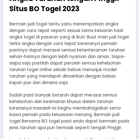
Situs BO Togel 2023
Bermain judi togel tentu yaitu menempatkan angka
dengan cara tepat seperti sesuai sama keluaran hasil
angka togel di pasaran yang di ikuti. Buat main judi togel
terka angka dengan cara tepat karenanya pemain
pastinya dapat merasai semua ketenteraman taruhan
sehari-harinya dengan lebih nyaman dan aman. Siapa-
siapa saja pastilah dapat peroleh semua kehebohan
taruhan togel online sebab bebas menunjuk model
taruhan yang mendapat dimainkan dengan bebas
kapan pun dan dimana saja.
Sudah pasti banyak betaruh dapat merasai semua
kehebohan dan keamanan khusus dalam taruhan
karenanya masalah ini begitu membahagiakan serta
bawa pemain pada keluasaan menang. Bermain judi
togel Bersama BO togel pasti anda dapat bermain pada
jenis taruhan apa pun termask seperti tengah Pinggir.