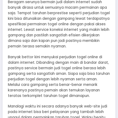
Beragam serunya bermain judi dalam internet sudah
banyak dirasa untuk semuanya macam permainan apa
saja. Tempat taruhan berprestise seperti perjudian togel
kini bisa ditunaikan dengan gampang lewat terdapatnya
spesifikasi permainan togel online dengan pakai akses
internet. Lewat service koneksi internet yang makin lebih
gampang dan pastilah sangatlah efisien dikerjakan
dimana saja dan kapan pun jadi pastinya membikin
pemain terasa semakin nyaman.
Banyak bettor kini menyukai perjudian togel online di
dalam internet. Dibanding dengan main di bandar darat,
pastinya service bermain judi togel online berasa lebih
gampang serta sangatlah aman. Siapa saja bisa taruhan
perjudian togel dengan lebih nyaman serta aman.
Melalui cara gampang serta benar-benar menarik
karenanya pastinya pemain akan temukan layanan
teratas terkomplet taruhan togel dimanapun.
Manalagi waktu ini secara adanya banyak web-site judi
pada internet bisa beri pelayanan yang tambah lebih
unggul dalam permainkan taruhan togel. Walau begitu,