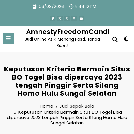
Skip
09/08/2026
5:44:13 PM
to
content
AmnestyFreedomCandles
Judi Online Asik, Menang Pasti, Tanpa
Ribet!
Keputusan Kriteria Bermain Situs
BO Togel Bisa dipercaya 2023
tengah Pinggir Serta Silang
Homo Hulu Sungai Selatan
Home
Judi Sepak Bola
Keputusan Kriteria Bermain Situs BO Togel Bisa
dipercaya 2023 tengah Pinggir Serta Silang Homo Hulu
Sungai Selatan