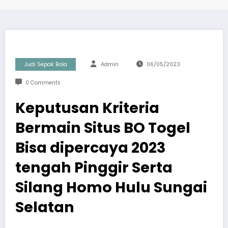
Judi Sepak Bola
Admin
06/05/2023
0 Comments
Keputusan Kriteria
Bermain Situs BO Togel
Bisa dipercaya 2023
tengah Pinggir Serta
Silang Homo Hulu Sungai
Selatan