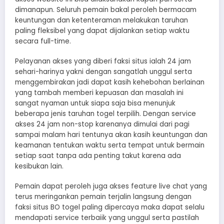
dimanapun. Seluruh pemain bakal peroleh bermacam
keuntungan dan ketenteraman melakukan taruhan
paling fleksibel yang dapat dijalankan setiap waktu
secara full-time.
Pelayanan akses yang diberi faksi situs ialah 24 jam
sehari-harinya yakni dengan sangatlah unggul serta
menggembirakan jadi dapat kasih kehebohan berlainan
yang tambah memberi kepuasan dan masalah ini
sangat nyaman untuk siapa saja bisa menunjuk
beberapa jenis taruhan togel terpilih. Dengan service
akses 24 jam non-stop karenanya dimulai dari pagi
sampai malam hari tentunya akan kasih keuntungan dan
keamanan tentukan waktu serta tempat untuk bermain
setiap saat tanpa ada penting takut karena ada
kesibukan lain.
Pemain dapat peroleh juga akses feature live chat yang
terus meringankan pemain terjalin langsung dengan
faksi situs BO togel paling dipercaya maka dapat selalu
mendapati service terbaiik yang unggul serta pastilah