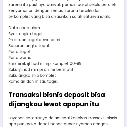
karena itu pastinya banyak pemain bakal selalu peroleh
kenyamanan dengan semua sarana terpilih dan
terkomplet yang bisa dikasihkan salah satunya ialah:
Data code alam
Syair angka togel
Prakiraan togel dewa bumi
Bocoran angka tepat
Paito togel
Paito warna
Erek erek ijtihad mimpi komplet 00-99
Buku ijtihad mimpi online bermotif
Buku angka shio komplet
Ramalan dan mistis togel.
Transaksi bisnis deposit bisa
dijangkau lewat apapun itu
Layanan seterusnya dalam soal kerjakan transaksi bisnis
apa pun maka dapat benar-benar nyaman dengan