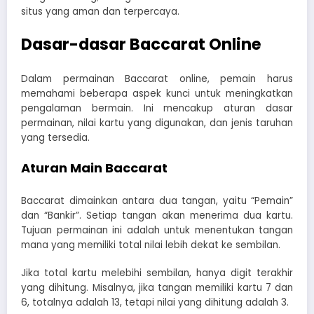
situs yang aman dan terpercaya.
Dasar-dasar Baccarat Online
Dalam permainan Baccarat online, pemain harus
memahami beberapa aspek kunci untuk meningkatkan
pengalaman bermain. Ini mencakup aturan dasar
permainan, nilai kartu yang digunakan, dan jenis taruhan
yang tersedia.
Aturan Main Baccarat
Baccarat dimainkan antara dua tangan, yaitu “Pemain”
dan “Bankir”. Setiap tangan akan menerima dua kartu.
Tujuan permainan ini adalah untuk menentukan tangan
mana yang memiliki total nilai lebih dekat ke sembilan.
Jika total kartu melebihi sembilan, hanya digit terakhir
yang dihitung. Misalnya, jika tangan memiliki kartu 7 dan
6, totalnya adalah 13, tetapi nilai yang dihitung adalah 3.