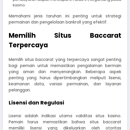
kasino.
Memahami jenis taruhan ini penting untuk strategi
permainan dan pengelolaan bankroll yang efektif.
Memilih Situs Baccarat
Terpercaya
Memilih situs baccarat yang terpercaya sangat penting
bagi pemain untuk memastikan pengalaman bermain
yang aman dan menyenangkan. Beberapa aspek
penting yang harus dipertimbangkan meliputi lisensi,
keamanan data, variasi permainan, dan layanan
pelanggan.
Lisensi dan Regulasi
Lisensi adalah indikasi utama validitas situs kasino.
Pemain harus memastikan bahwa situs baccarat
memiliki lisensi yang dikeluarkan oleh otoritas