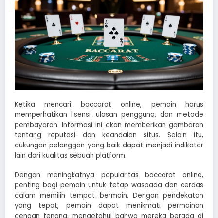
Ketika mencari baccarat online, pemain harus
memperhatikan lisensi, ulasan pengguna, dan metode
pembayaran. Informasi ini akan memberikan gambaran
tentang reputasi dan keandalan situs. Selain itu,
dukungan pelanggan yang baik dapat menjadi indikator
lain dari kualitas sebuah platform.
Dengan meningkatnya popularitas baccarat online,
penting bagi pemain untuk tetap waspada dan cerdas
dalam memilih tempat bermain. Dengan pendekatan
yang tepat, pemain dapat menikmati permainan
dengan tenang, mengetahui bahwa mereka berada di