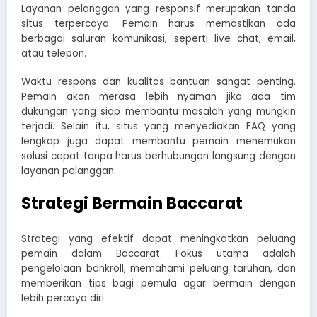
Layanan pelanggan yang responsif merupakan tanda
situs terpercaya. Pemain harus memastikan ada
berbagai saluran komunikasi, seperti live chat, email,
atau telepon.
Waktu respons dan kualitas bantuan sangat penting.
Pemain akan merasa lebih nyaman jika ada tim
dukungan yang siap membantu masalah yang mungkin
terjadi. Selain itu, situs yang menyediakan FAQ yang
lengkap juga dapat membantu pemain menemukan
solusi cepat tanpa harus berhubungan langsung dengan
layanan pelanggan.
Strategi Bermain Baccarat
Strategi yang efektif dapat meningkatkan peluang
pemain dalam Baccarat. Fokus utama adalah
pengelolaan bankroll, memahami peluang taruhan, dan
memberikan tips bagi pemula agar bermain dengan
lebih percaya diri.