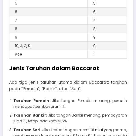
5
5
6
6
7
7
8
8
9
9
10, J, Q, K
0
Ace
1
Jenis Taruhan dalam Baccarat
Ada tiga jenis taruhan utama dalam Baccarat: taruhan
pada “Pemain”, “Bankir”, atau “Seri”.
Taruhan Pemain
: Jika tangan Pemain menang, pemain
mendapat pembayaran 1:1.
Taruhan Bankir
: Jika tangan Bankir menang, pembayaran
juga 1:1, tetapi ada komisi 5%.
Taruhan Seri
: Jika kedua tangan memiliki nilai yang sama,
pembayaran dapat mencapai 8:1 atau 9:1, tergantung pada