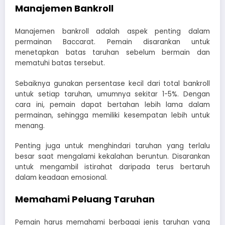
Manajemen Bankroll
Manajemen bankroll adalah aspek penting dalam
permainan Baccarat. Pemain disarankan untuk
menetapkan batas taruhan sebelum bermain dan
mematuhi batas tersebut.
Sebaiknya gunakan persentase kecil dari total bankroll
untuk setiap taruhan, umumnya sekitar 1-5%. Dengan
cara ini, pemain dapat bertahan lebih lama dalam
permainan, sehingga memiliki kesempatan lebih untuk
menang.
Penting juga untuk menghindari taruhan yang terlalu
besar saat mengalami kekalahan beruntun. Disarankan
untuk mengambil istirahat daripada terus bertaruh
dalam keadaan emosional.
Memahami Peluang Taruhan
Pemain harus memahami berbagai jenis taruhan yang