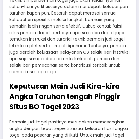
Teknik simpel bermain togel juga akan selalu nyaman
sehari-harinya khususnya dalam mendapati kelapangan
taruhan kapan pun. Betaruh dapat merasai semua
kehebohan spesifik melalui langkah bermain yang
semakin lebih ringan serta efektif. Cukup kontak faksi
situs pemain dapat bertanya apa saja dan dapat juga
temukan instruksi dan tutorial teknik bermain judi togel
lebih komplet serta simpel dipahami. Tentunya, pemain
juga peroleh keluasaan pelayanan CS selalu beri instruksi
apa saja sampai dengarkan keluhkesah pemain dan
selalu beri pemecahan serta kontribusi terbaik untuk
semua kasus apa saja.
Keputusan Main Judi Kira-kira
Angka Taruhan tengah Pinggir
Situs BO Togel 2023
Bermain judi togel pastinya merupakan memasangkan
angka dengan tepat seperti sesuai keluaran hasil angka
togel pada pasaran yang di ikuti. Untuk main judi togel