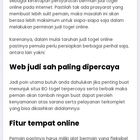
sebagai ketetapan persyaratan bermain judi togel
online pada internet. Pastilah tak ada prasyarat yang
membuat lebih sulit pemain, maka masalah ini akan
berasa lebih maksimum untuk siapa-siapa saja dalam
melakukan perminan judi togel online.
Karenanya, dalam mulai taruhan judi togel online
pastinya pemula perlu persiapkan berbagai perihal saja,
antara lain yakni:
Web judi sah paling dipercaya
Jadi poin utama butuh anda dahulukan jika penting buat
menunjuk situs BO togel terpercaya serta terbaik maka
pemain akan tambah ringan buat dapat peroleh
kenyamanan atas sarana serta pelayanan terkomplet
yang bisa dikasihkan didalamnya.
Fitur tempat online
Pemain pastinya harus miliki alat bermain yang fleksibel