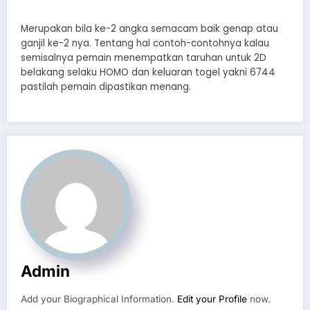
Merupakan bila ke-2 angka semacam baik genap atau
ganjil ke-2 nya. Tentang hal contoh-contohnya kalau
semisalnya pemain menempatkan taruhan untuk 2D
belakang selaku HOMO dan keluaran togel yakni 6744
pastilah pemain dipastikan menang.
Admin
Add your Biographical Information.
Edit your Profile
now.