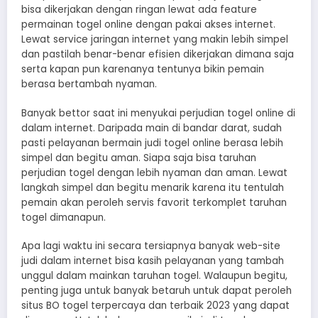
bisa dikerjakan dengan ringan lewat ada feature
permainan togel online dengan pakai akses internet.
Lewat service jaringan internet yang makin lebih simpel
dan pastilah benar-benar efisien dikerjakan dimana saja
serta kapan pun karenanya tentunya bikin pemain
berasa bertambah nyaman.
Banyak bettor saat ini menyukai perjudian togel online di
dalam internet. Daripada main di bandar darat, sudah
pasti pelayanan bermain judi togel online berasa lebih
simpel dan begitu aman. Siapa saja bisa taruhan
perjudian togel dengan lebih nyaman dan aman. Lewat
langkah simpel dan begitu menarik karena itu tentulah
pemain akan peroleh servis favorit terkomplet taruhan
togel dimanapun.
Apa lagi waktu ini secara tersiapnya banyak web-site
judi dalam internet bisa kasih pelayanan yang tambah
unggul dalam mainkan taruhan togel. Walaupun begitu,
penting juga untuk banyak betaruh untuk dapat peroleh
situs BO togel terpercaya dan terbaik 2023 yang dapat