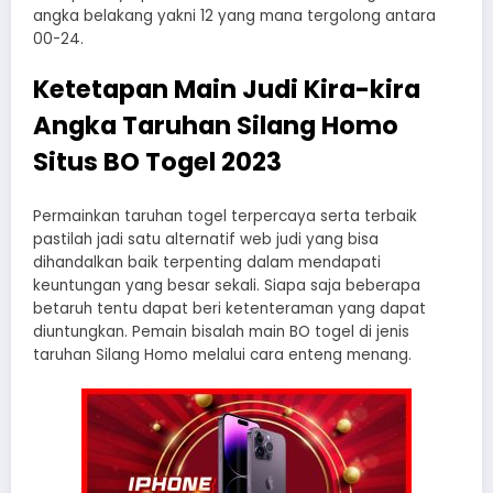
angka belakang yakni 12 yang mana tergolong antara
00-24.
Ketetapan Main Judi Kira-kira
Angka Taruhan Silang Homo
Situs BO Togel 2023
Permainkan taruhan togel terpercaya serta terbaik
pastilah jadi satu alternatif web judi yang bisa
dihandalkan baik terpenting dalam mendapati
keuntungan yang besar sekali. Siapa saja beberapa
betaruh tentu dapat beri ketenteraman yang dapat
diuntungkan. Pemain bisalah main BO togel di jenis
taruhan Silang Homo melalui cara enteng menang.