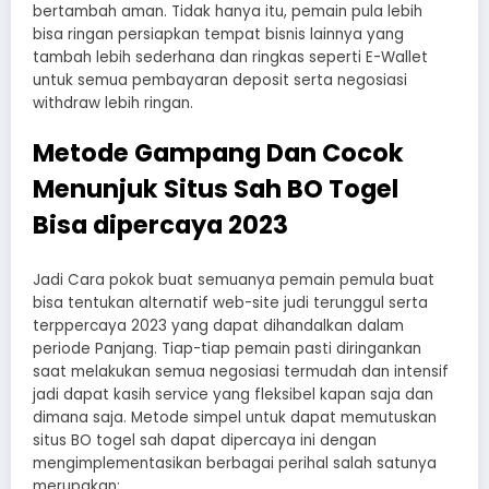
bertambah aman. Tidak hanya itu, pemain pula lebih
bisa ringan persiapkan tempat bisnis lainnya yang
tambah lebih sederhana dan ringkas seperti E-Wallet
untuk semua pembayaran deposit serta negosiasi
withdraw lebih ringan.
Metode Gampang Dan Cocok
Menunjuk Situs Sah BO Togel
Bisa dipercaya 2023
Jadi Cara pokok buat semuanya pemain pemula buat
bisa tentukan alternatif web-site judi terunggul serta
terppercaya 2023 yang dapat dihandalkan dalam
periode Panjang. Tiap-tiap pemain pasti diringankan
saat melakukan semua negosiasi termudah dan intensif
jadi dapat kasih service yang fleksibel kapan saja dan
dimana saja. Metode simpel untuk dapat memutuskan
situs BO togel sah dapat dipercaya ini dengan
mengimplementasikan berbagai perihal salah satunya
merupakan: