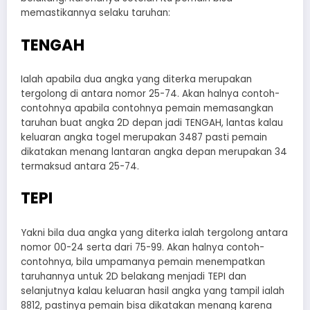
memastikannya selaku taruhan:
TENGAH
Ialah apabila dua angka yang diterka merupakan
tergolong di antara nomor 25-74. Akan halnya contoh-
contohnya apabila contohnya pemain memasangkan
taruhan buat angka 2D depan jadi TENGAH, lantas kalau
keluaran angka togel merupakan 3487 pasti pemain
dikatakan menang lantaran angka depan merupakan 34
termaksud antara 25-74.
TEPI
Yakni bila dua angka yang diterka ialah tergolong antara
nomor 00-24 serta dari 75-99. Akan halnya contoh-
contohnya, bila umpamanya pemain menempatkan
taruhannya untuk 2D belakang menjadi TEPI dan
selanjutnya kalau keluaran hasil angka yang tampil ialah
8812, pastinya pemain bisa dikatakan menang karena