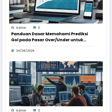
Admin
0
Panduan Dasar Memahami Prediksi
Gol pada Pasar Over/Under untuk
Pemula
24/06/2026
Admin
0