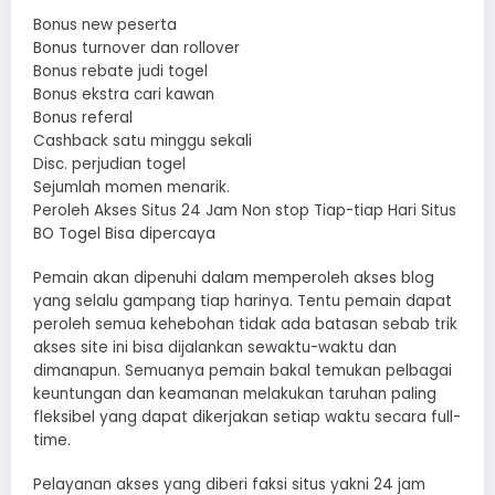
Bonus new peserta
Bonus turnover dan rollover
Bonus rebate judi togel
Bonus ekstra cari kawan
Bonus referal
Cashback satu minggu sekali
Disc. perjudian togel
Sejumlah momen menarik.
Peroleh Akses Situs 24 Jam Non stop Tiap-tiap Hari Situs
BO Togel Bisa dipercaya
Pemain akan dipenuhi dalam memperoleh akses blog
yang selalu gampang tiap harinya. Tentu pemain dapat
peroleh semua kehebohan tidak ada batasan sebab trik
akses site ini bisa dijalankan sewaktu-waktu dan
dimanapun. Semuanya pemain bakal temukan pelbagai
keuntungan dan keamanan melakukan taruhan paling
fleksibel yang dapat dikerjakan setiap waktu secara full-
time.
Pelayanan akses yang diberi faksi situs yakni 24 jam