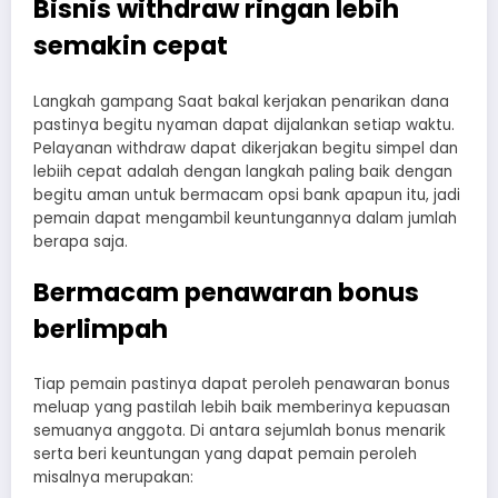
Bisnis withdraw ringan lebih
semakin cepat
Langkah gampang Saat bakal kerjakan penarikan dana
pastinya begitu nyaman dapat dijalankan setiap waktu.
Pelayanan withdraw dapat dikerjakan begitu simpel dan
lebiih cepat adalah dengan langkah paling baik dengan
begitu aman untuk bermacam opsi bank apapun itu, jadi
pemain dapat mengambil keuntungannya dalam jumlah
berapa saja.
Bermacam penawaran bonus
berlimpah
Tiap pemain pastinya dapat peroleh penawaran bonus
meluap yang pastilah lebih baik memberinya kepuasan
semuanya anggota. Di antara sejumlah bonus menarik
serta beri keuntungan yang dapat pemain peroleh
misalnya merupakan: