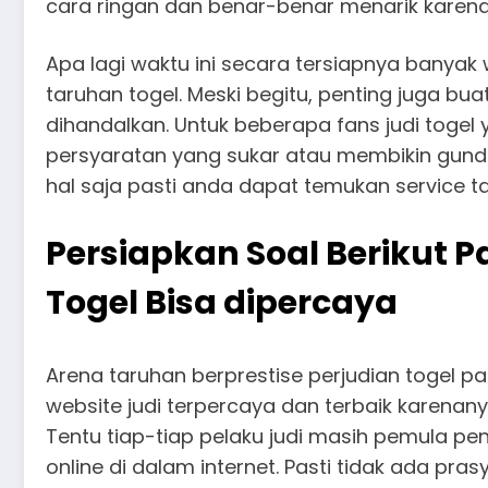
cara ringan dan benar-benar menarik karena 
Apa lagi waktu ini secara tersiapnya banya
taruhan togel. Meski begitu, penting juga b
dihandalkan. Untuk beberapa fans judi togel
persyaratan yang sukar atau membikin gund
hal saja pasti anda dapat temukan service t
Persiapkan Soal Berikut P
Togel Bisa dipercaya
Arena taruhan berprestise perjudian togel p
website judi terpercaya dan terbaik karenany
Tentu tiap-tiap pelaku judi masih pemula pen
online di dalam internet. Pasti tidak ada pra