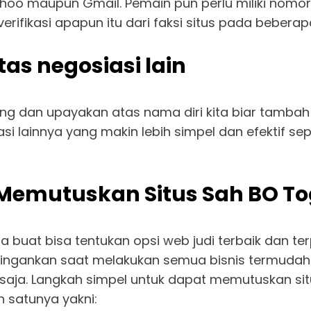
hoo maupun Gmail. Pemain pun perlu miliki nomor c
rifikasi apapun itu dari faksi situs pada beberap
tas negosiasi lain
ing dan upayakan atas nama diri kita biar tambah
 lainnya yang makin lebih simpel dan efektif s
Memutuskan Situs Sah BO To
a buat bisa tentukan opsi web judi terbaik dan t
ringankan saat melakukan semua bisnis termudah s
saja. Langkah simpel untuk dapat memutuskan situs
 satunya yakni: