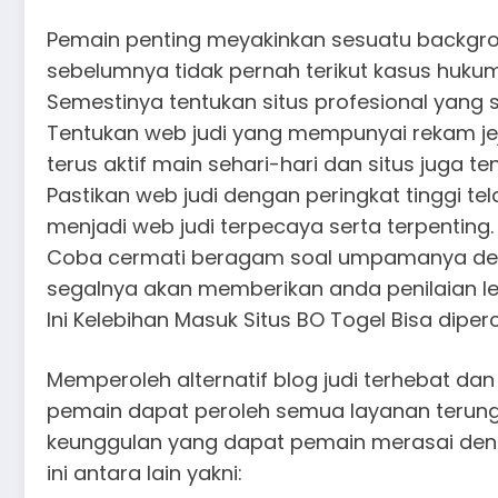
Pemain penting meyakinkan sesuatu backgro
sebelumnya tidak pernah terikut kasus hukum
Semestinya tentukan situs profesional yang 
Tentukan web judi yang mempunyai rekam jeja
terus aktif main sehari-hari dan situs juga 
Pastikan web judi dengan peringkat tinggi tel
menjadi web judi terpecaya serta terpenting.
Coba cermati beragam soal umpamanya deng
segalnya akan memberikan anda penilaian leb
Ini Kelebihan Masuk Situs BO Togel Bisa dip
Memperoleh alternatif blog judi terhebat dan
pemain dapat peroleh semua layanan terung
keunggulan yang dapat pemain merasai den
ini antara lain yakni: