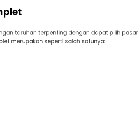
mplet
ngan taruhan terpenting dengan dapat pilih pasar
let merupakan seperti salah satunya: