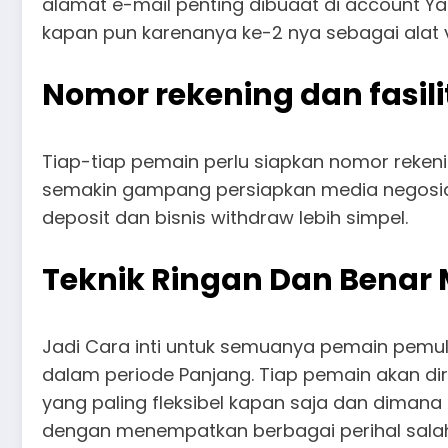
alamat e-mail penting dibuaat di account Ya
kapan pun karenanya ke-2 nya sebagai alat ve
Nomor rekening dan fasili
Tiap-tiap pemain perlu siapkan nomor reken
semakin gampang persiapkan media negosiasi
deposit dan bisnis withdraw lebih simpel.
Teknik Ringan Dan Benar 
Jadi Cara inti untuk semuanya pemain pemul
dalam periode Panjang. Tiap pemain akan di
yang paling fleksibel kapan saja dan dimana 
dengan menempatkan berbagai perihal salah