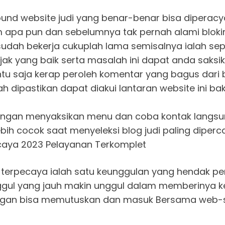
und website judi yang benar-benar bisa diperac
 apa pun dan sebelumnya tak pernah alami blokir a
sudah bekerja cukuplah lama semisalnya ialah sepa
k yang baik serta masalah ini dapat anda saksika
tentu saja kerap peroleh komentar yang bagus dari
ah dipastikan dapat diakui lantaran website ini b
an menyaksikan menu dan coba kontak langsung 
ih cocok saat menyeleksi blog judi paling diperc
ercaya 2023 Pelayanan Terkomplet
 terpecaya ialah satu keunggulan yang hendak pem
gul yang jauh makin unggul dalam memberinya ke
gan bisa memutuskan dan masuk Bersama web-sit