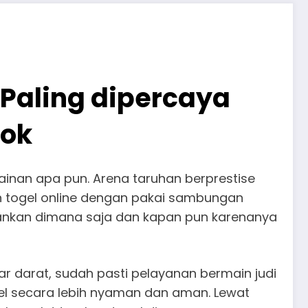
 Paling dipercaya
tok
ainan apa pun. Arena taruhan berprestise
an togel online dengan pakai sambungan
ijalankan dimana saja dan kapan pun karenanya
ar darat, sudah pasti pelayanan bermain judi
ogel secara lebih nyaman dan aman. Lewat