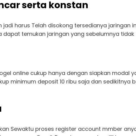
ancar serta konstan
adi harus Telah disokong tersedianya jaringan int
a dapat temukan jaringan yang sebelumnya tidak p
ogel online cukup hanya dengan siapkan modal yan
up minimum deposit 10 ribu saja dan sedikitnya b
a
lukan Sewaktu proses register account mmber anya