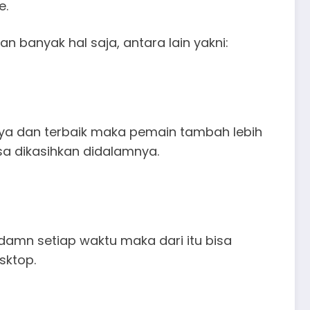
e.
n banyak hal saja, antara lain yakni:
aya dan terbaik maka pemain tambah lebih
a dikasihkan didalamnya.
damn setiap waktu maka dari itu bisa
sktop.