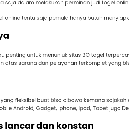
a saja dalam melakukan perminan judi togel onlin
gel online tentu saja pemula hanya butuh menyiapka
aya
u penting untuk menunjuk situs BO togel terperc
atas sarana dan pelayanan terkomplet yang bis
yang fleksibel buat bisa dibawa kemana sajakah 
ile Android, Gadget, Iphone, Ipad, Tabet juga De
s lancar dan konstan