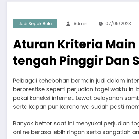
Judi Sepak Bola
Admin
07/05/2023
Aturan Kriteria Main
tengah Pinggir Dan 
Pelbagai kehebohan bermain judi dalam inte
berprestise seperti perjudian togel waktu in
pakai koneksi internet. Lewat pelayanan sa
serta kapan pun karenanya sudah pasti me
Banyak bettor saat ini menyukai perjudian tog
online berasa lebih ringan serta sangatlah 