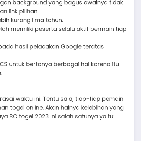
engan background yang bagus awalnya tidak
 link pilihan.
bih kurang lima tahun.
elah memiliki peserta selalu aktif bermain tiap
 pada hasil pelacakan Google teratas
CS untuk bertanya berbagai hal karena itu
.
asai waktu ini. Tentu saja, tiap-tiap pemain
n togel online. Akan halnya kelebihan yang
BO togel 2023 ini salah satunya yaitu: