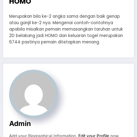
HOMO
Merupakan bila ke-2 angka sama dengan baik genap
atau ganjil ke-2 nya. Mengenai contoh-contohnya
apabila misalkan pemain memasangkan taruhan untuk
2D belakang jadi HOMO dan keluaran togel merupakan
6744 pastinya pemain ditetapkan menang.
Admin
Add your Biographical Information.
Edit your Profile
now.