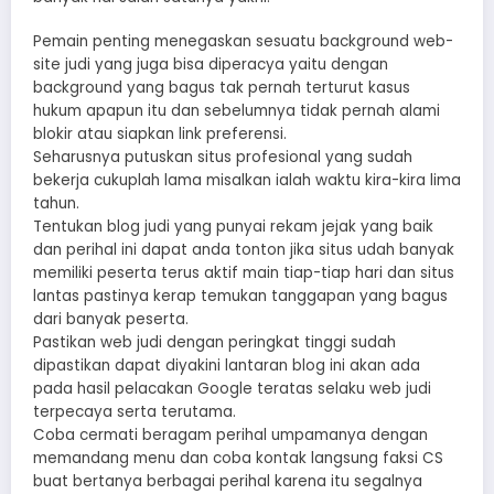
Pemain penting menegaskan sesuatu background web-
site judi yang juga bisa diperacya yaitu dengan
background yang bagus tak pernah terturut kasus
hukum apapun itu dan sebelumnya tidak pernah alami
blokir atau siapkan link preferensi.
Seharusnya putuskan situs profesional yang sudah
bekerja cukuplah lama misalkan ialah waktu kira-kira lima
tahun.
Tentukan blog judi yang punyai rekam jejak yang baik
dan perihal ini dapat anda tonton jika situs udah banyak
memiliki peserta terus aktif main tiap-tiap hari dan situs
lantas pastinya kerap temukan tanggapan yang bagus
dari banyak peserta.
Pastikan web judi dengan peringkat tinggi sudah
dipastikan dapat diyakini lantaran blog ini akan ada
pada hasil pelacakan Google teratas selaku web judi
terpecaya serta terutama.
Coba cermati beragam perihal umpamanya dengan
memandang menu dan coba kontak langsung faksi CS
buat bertanya berbagai perihal karena itu segalnya