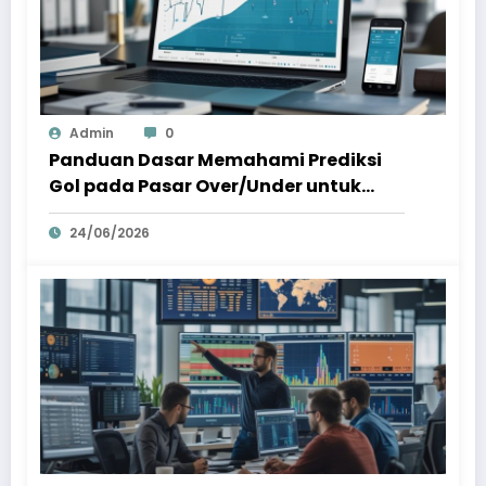
Admin
0
Panduan Dasar Memahami Prediksi
Gol pada Pasar Over/Under untuk
Pemula
24/06/2026