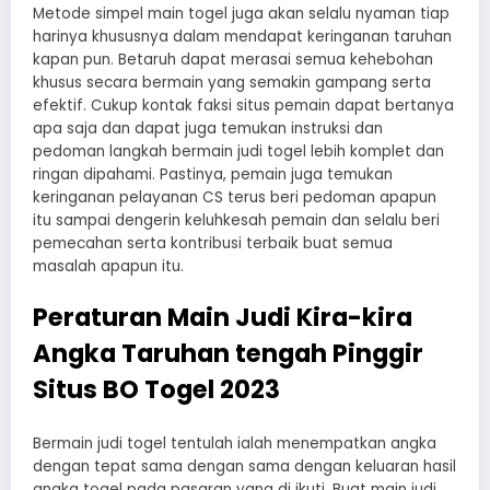
Metode simpel main togel juga akan selalu nyaman tiap
harinya khususnya dalam mendapat keringanan taruhan
kapan pun. Betaruh dapat merasai semua kehebohan
khusus secara bermain yang semakin gampang serta
efektif. Cukup kontak faksi situs pemain dapat bertanya
apa saja dan dapat juga temukan instruksi dan
pedoman langkah bermain judi togel lebih komplet dan
ringan dipahami. Pastinya, pemain juga temukan
keringanan pelayanan CS terus beri pedoman apapun
itu sampai dengerin keluhkesah pemain dan selalu beri
pemecahan serta kontribusi terbaik buat semua
masalah apapun itu.
Peraturan Main Judi Kira-kira
Angka Taruhan tengah Pinggir
Situs BO Togel 2023
Bermain judi togel tentulah ialah menempatkan angka
dengan tepat sama dengan sama dengan keluaran hasil
angka togel pada pasaran yang di ikuti. Buat main judi