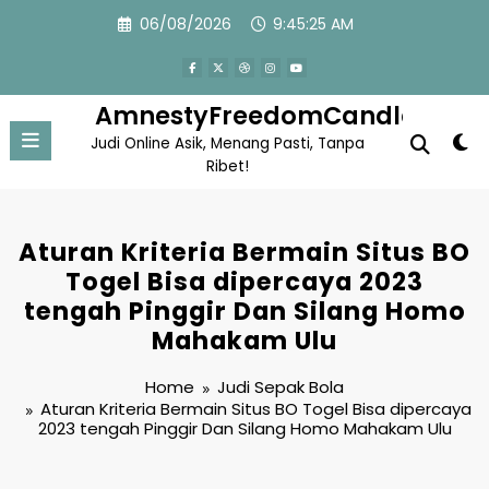
Skip
06/08/2026
9:45:26 AM
to
content
AmnestyFreedomCandles
Judi Online Asik, Menang Pasti, Tanpa
Ribet!
Aturan Kriteria Bermain Situs BO
Togel Bisa dipercaya 2023
tengah Pinggir Dan Silang Homo
Mahakam Ulu
Home
Judi Sepak Bola
Aturan Kriteria Bermain Situs BO Togel Bisa dipercaya
2023 tengah Pinggir Dan Silang Homo Mahakam Ulu