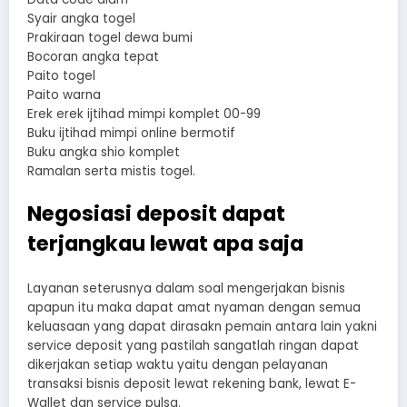
Syair angka togel
Prakiraan togel dewa bumi
Bocoran angka tepat
Paito togel
Paito warna
Erek erek ijtihad mimpi komplet 00-99
Buku ijtihad mimpi online bermotif
Buku angka shio komplet
Ramalan serta mistis togel.
Negosiasi deposit dapat
terjangkau lewat apa saja
Layanan seterusnya dalam soal mengerjakan bisnis
apapun itu maka dapat amat nyaman dengan semua
keluasaan yang dapat dirasakn pemain antara lain yakni
service deposit yang pastilah sangatlah ringan dapat
dikerjakan setiap waktu yaitu dengan pelayanan
transaksi bisnis deposit lewat rekening bank, lewat E-
Wallet dan service pulsa.