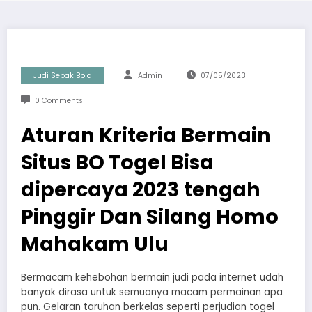
Judi Sepak Bola
Admin
07/05/2023
0 Comments
Aturan Kriteria Bermain
Situs BO Togel Bisa
dipercaya 2023 tengah
Pinggir Dan Silang Homo
Mahakam Ulu
Bermacam kehebohan bermain judi pada internet udah
banyak dirasa untuk semuanya macam permainan apa
pun. Gelaran taruhan berkelas seperti perjudian togel