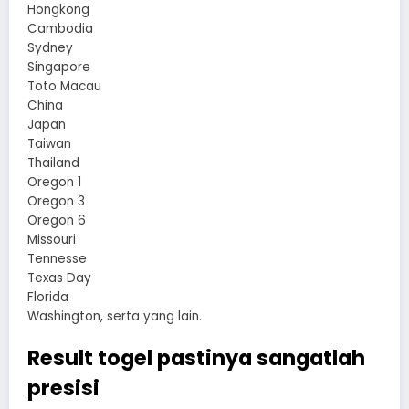
Hongkong
Cambodia
Sydney
Singapore
Toto Macau
China
Japan
Taiwan
Thailand
Oregon 1
Oregon 3
Oregon 6
Missouri
Tennesse
Texas Day
Florida
Washington, serta yang lain.
Result togel pastinya sangatlah
presisi