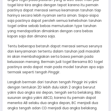
togel kira-kira angka dengan tepat karena itu pemain
pastinya dapat merasai semua keamanan taruhan tiap
harinya secara lebih nyaman serta aman. Siapa-siapa
saja pastinya dapat peroleh semua kehebohan taruhan
togel online sebab bebas memutuskan type taruhan
yang mendapatkan dimainkan dengan cara bebas
kapan saja dan dimana saja.
Tentu beberapa betaruh dapat merasai semua serunya
dan kenyamanan tertentu dalam taruhan jadi masalah
ini akan membahagiakan serta bawa pemain pada
keluasaan menang. Bermain judi togel Bersama BO togel
pastinya anda dapat main pada model taruhan apa saja
termask seperti tengah Pinggir.
Langkah bermain dari taruhan tengah Pinggir ini yakni
dengan tentukan 2D lebih dulu ialah 2 angka berurut
yakni dua angka sisi depan, tengah serta belakang. Bila
susunan angka yakni ABCD, karena itu pemain dapat
menerka AB selaku dua angka depan, BC menjadi dua
angka tengah adan CD menjadi dua angka belakang.