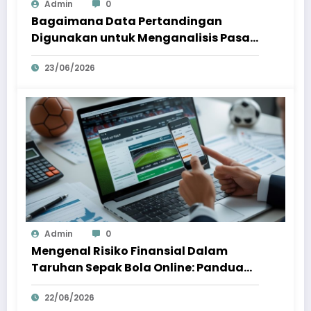
Admin
0
Bagaimana Data Pertandingan
Digunakan untuk Menganalisis Pasar
1X2 di Industri Perjudian
23/06/2026
Admin
0
Mengenal Risiko Finansial Dalam
Taruhan Sepak Bola Online: Panduan
Menyusun Strategi Cerdas
22/06/2026