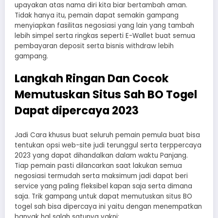
upayakan atas nama diri kita biar bertambah aman.
Tidak hanya itu, pemain dapat semakin gampang
menyiapkan fasilitas negosiasi yang lain yang tambah
lebih simpel serta ringkas seperti E-Wallet buat semua
pembayaran deposit serta bisnis withdraw lebih
gampang.
Langkah Ringan Dan Cocok
Memutuskan Situs Sah BO Togel
Dapat dipercaya 2023
Jadi Cara khusus buat seluruh pemain pemula buat bisa
tentukan opsi web-site judi terunggul serta terppercaya
2023 yang dapat dihandalkan dalam waktu Panjang.
Tiap pemain pasti dilancarkan saat lakukan semua
negosiasi termudah serta maksimum jadi dapat beri
service yang paling fleksibel kapan saja serta dimana
saja. Trik gampang untuk dapat memutuskan situs BO
togel sah bisa dipercaya ini yaitu dengan menempatkan
banyak hal salah satunya yakni: