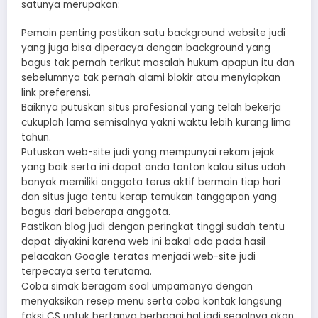
satunya merupakan:
Pemain penting pastikan satu background website judi
yang juga bisa diperacya dengan background yang
bagus tak pernah terikut masalah hukum apapun itu dan
sebelumnya tak pernah alami blokir atau menyiapkan
link preferensi.
Baiknya putuskan situs profesional yang telah bekerja
cukuplah lama semisalnya yakni waktu lebih kurang lima
tahun.
Putuskan web-site judi yang mempunyai rekam jejak
yang baik serta ini dapat anda tonton kalau situs udah
banyak memiliki anggota terus aktif bermain tiap hari
dan situs juga tentu kerap temukan tanggapan yang
bagus dari beberapa anggota.
Pastikan blog judi dengan peringkat tinggi sudah tentu
dapat diyakini karena web ini bakal ada pada hasil
pelacakan Google teratas menjadi web-site judi
terpecaya serta terutama.
Coba simak beragam soal umpamanya dengan
menyaksikan resep menu serta coba kontak langsung
faksi CS untuk bertanya berbagai hal jadi segalnya akan