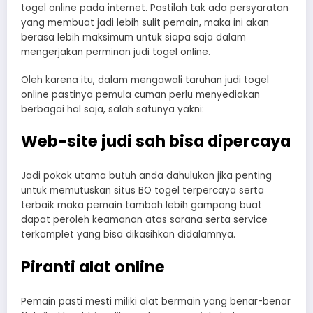
togel online pada internet. Pastilah tak ada persyaratan
yang membuat jadi lebih sulit pemain, maka ini akan
berasa lebih maksimum untuk siapa saja dalam
mengerjakan perminan judi togel online.
Oleh karena itu, dalam mengawali taruhan judi togel
online pastinya pemula cuman perlu menyediakan
berbagai hal saja, salah satunya yakni:
Web-site judi sah bisa dipercaya
Jadi pokok utama butuh anda dahulukan jika penting
untuk memutuskan situs BO togel terpercaya serta
terbaik maka pemain tambah lebih gampang buat
dapat peroleh keamanan atas sarana serta service
terkomplet yang bisa dikasihkan didalamnya.
Piranti alat online
Pemain pasti mesti miliki alat bermain yang benar-benar