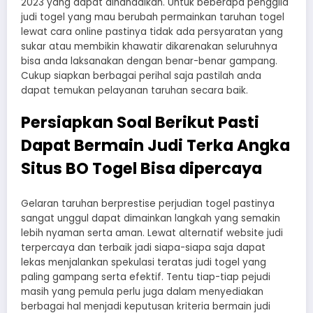
2023 yang dapat dihandalkan. Untuk beberapa penggila
judi togel yang mau berubah permainkan taruhan togel
lewat cara online pastinya tidak ada persyaratan yang
sukar atau membikin khawatir dikarenakan seluruhnya
bisa anda laksanakan dengan benar-benar gampang.
Cukup siapkan berbagai perihal saja pastilah anda
dapat temukan pelayanan taruhan secara baik.
Persiapkan Soal Berikut Pasti
Dapat Bermain Judi Terka Angka
Situs BO Togel Bisa dipercaya
Gelaran taruhan berprestise perjudian togel pastinya
sangat unggul dapat dimainkan langkah yang semakin
lebih nyaman serta aman. Lewat alternatif website judi
terpercaya dan terbaik jadi siapa-siapa saja dapat
lekas menjalankan spekulasi teratas judi togel yang
paling gampang serta efektif. Tentu tiap-tiap pejudi
masih yang pemula perlu juga dalam menyediakan
berbagai hal menjadi keputusan kriteria bermain judi