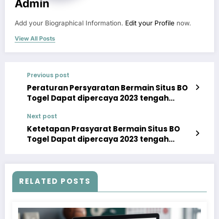
Admin
Add your Biographical Information.
Edit your Profile
now.
View All Posts
Previous post
Peraturan Persyaratan Bermain Situs BO
Togel Dapat dipercaya 2023 tengah
Pinggir Serta Silang Homo Ketapang
Next post
Ketetapan Prasyarat Bermain Situs BO
Togel Dapat dipercaya 2023 tengah
Pinggir Dan Silang Homo Tamiang Layang
RELATED POSTS