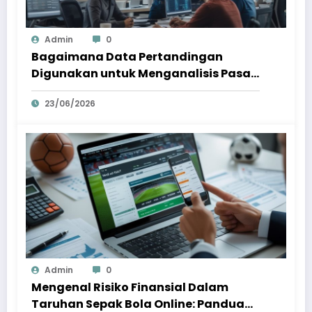
Admin
0
Bagaimana Data Pertandingan
Digunakan untuk Menganalisis Pasar
1X2 di Industri Perjudian
23/06/2026
Admin
0
Mengenal Risiko Finansial Dalam
Taruhan Sepak Bola Online: Panduan