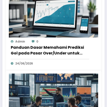
Admin
0
Panduan Dasar Memahami Prediksi
Gol pada Pasar Over/Under untuk
Pemula
24/06/2026