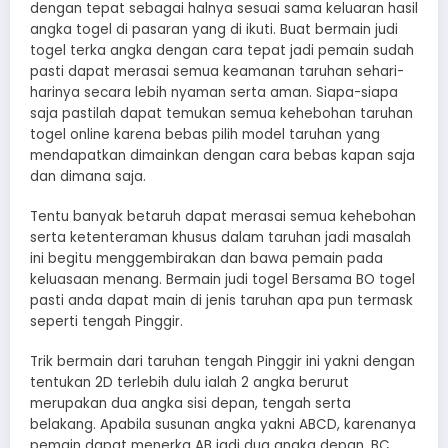
dengan tepat sebagai halnya sesuai sama keluaran hasil
angka togel di pasaran yang di ikuti. Buat bermain judi
togel terka angka dengan cara tepat jadi pemain sudah
pasti dapat merasai semua keamanan taruhan sehari-
harinya secara lebih nyaman serta aman. Siapa-siapa
saja pastilah dapat temukan semua kehebohan taruhan
togel online karena bebas pilih model taruhan yang
mendapatkan dimainkan dengan cara bebas kapan saja
dan dimana saja.
Tentu banyak betaruh dapat merasai semua kehebohan
serta ketenteraman khusus dalam taruhan jadi masalah
ini begitu menggembirakan dan bawa pemain pada
keluasaan menang. Bermain judi togel Bersama BO togel
pasti anda dapat main di jenis taruhan apa pun termask
seperti tengah Pinggir.
Trik bermain dari taruhan tengah Pinggir ini yakni dengan
tentukan 2D terlebih dulu ialah 2 angka berurut
merupakan dua angka sisi depan, tengah serta
belakang. Apabila susunan angka yakni ABCD, karenanya
pemain dapat menerka AB jadi dua angka depan, BC