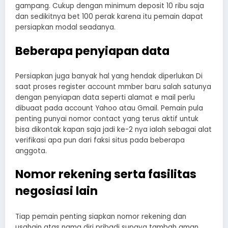
gampang. Cukup dengan minimum deposit 10 ribu saja
dan sedikitnya bet 100 perak karena itu pemain dapat
persiapkan modal seadanya.
Beberapa penyiapan data
Persiapkan juga banyak hal yang hendak diperlukan Di
saat proses register account mmber baru salah satunya
dengan penyiapan data seperti alamat e mail perlu
dibuaat pada account Yahoo atau Gmail. Pemain pula
penting punyai nomor contact yang terus aktif untuk
bisa dikontak kapan saja jadi ke-2 nya ialah sebagai alat
verifikasi apa pun dari faksi situs pada beberapa
anggota.
Nomor rekening serta fasilitas
negosiasi lain
Tiap pemain penting siapkan nomor rekening dan
usahain atas nama diri pribadi supaya tambah aman.