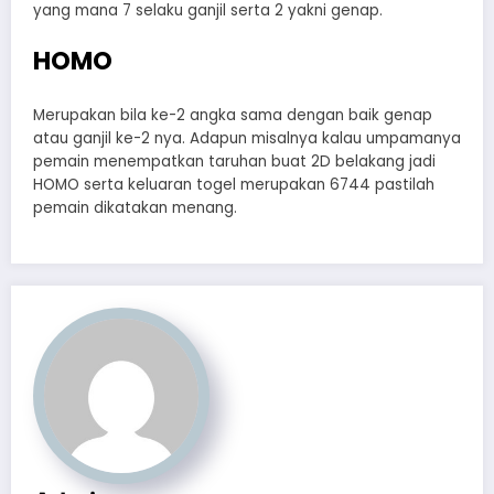
yang mana 7 selaku ganjil serta 2 yakni genap.
HOMO
Merupakan bila ke-2 angka sama dengan baik genap
atau ganjil ke-2 nya. Adapun misalnya kalau umpamanya
pemain menempatkan taruhan buat 2D belakang jadi
HOMO serta keluaran togel merupakan 6744 pastilah
pemain dikatakan menang.