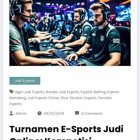
Judi Esports
,
,
,
Agen Judi Esports
Bandar Judi Esports
Esports Betting
Esports
,
,
,
Gambling
Judi Esports Online
Situs Taruhan Esports
Taruhan
Esports
Admin
08/02/2024
0 Comments
Turnamen E-Sports Judi