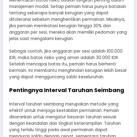
Menentukan batas risiko adalah langkah penting dalam
manajemen modal. Setiap pemain harus punya batasan
tentang seberapa banyak kerugian yang dapat
ditoleransi sebelum menghentikan permainan. Misalnya,
jika pemain membatasi kerugian hingga 30% dari
anggaran per sesi, mereka akan memiliki pedoman yang
jelas saat mengalami kerugian.
Sebagai contoh, jika anggaran per sesi adalah 100.000
IDR, maka batas risiko yang aman adalah 30.000 IDR.
Setelah mencapai batas itu, pemain harus berhenti
bermain. Ini membantu menghindari kerugian lebih besar
yang dapat mengguncang saldo keseluruhan.
Pentingnya Interval Taruhan Seimbang
Interval taruhan seimbang merupakan metode yang
efektif untuk menjaga kestabilan permainan. Pemain
disarankan untuk mengatur besaran taruhan sesuai
dengan keandalan dan tingkat keterampilan. Taruhan
yang terlalu tinggi pada awal permainan dapat
menguras saldo dengan cepat, sementara taruhan