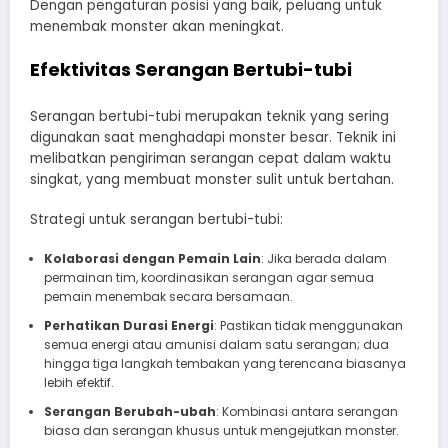
Dengan pengaturan posisi yang baik, peluang untuk
menembak monster akan meningkat.
Efektivitas Serangan Bertubi-tubi
Serangan bertubi-tubi merupakan teknik yang sering
digunakan saat menghadapi monster besar. Teknik ini
melibatkan pengiriman serangan cepat dalam waktu
singkat, yang membuat monster sulit untuk bertahan.
Strategi untuk serangan bertubi-tubi:
Kolaborasi dengan Pemain Lain
: Jika berada dalam
permainan tim, koordinasikan serangan agar semua
pemain menembak secara bersamaan.
Perhatikan Durasi Energi
: Pastikan tidak menggunakan
semua energi atau amunisi dalam satu serangan; dua
hingga tiga langkah tembakan yang terencana biasanya
lebih efektif.
Serangan Berubah-ubah
: Kombinasi antara serangan
biasa dan serangan khusus untuk mengejutkan monster.