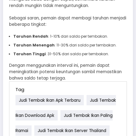
rendah mungkin tidak menguntungkan.
Sebagai saran, pemain dapat membagi taruhan menjadi
beberapa tingkat:
Taruhan Rendah
: 1-10% dari saldo per tembakan.
Taruhan Menengah
: 11-30% dari saldo per tembakan.
Taruhan Tinggi
: 31-50% dari saldo per tembakan.
Dengan menggunakan interval ini, pemain dapat
meningkatkan potensi keuntungan sambil memastikan
bahwa saldo tetap terjaga.
Tag
Judi Tembak Ikan Apk Terbaru
Judi Tembak
Ikan Download Apk
Judi Tembak Ikan Paling
Ramai
Judi Tembak Ikan Server Thailand