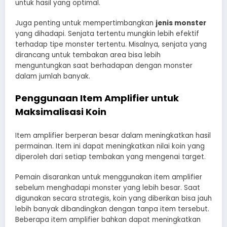
untuk hasil yang optimal.
Juga penting untuk mempertimbangkan
jenis monster
yang dihadapi. Senjata tertentu mungkin lebih efektif
terhadap tipe monster tertentu. Misalnya, senjata yang
dirancang untuk tembakan area bisa lebih
menguntungkan saat berhadapan dengan monster
dalam jumlah banyak.
Penggunaan Item Amplifier untuk
Maksimalisasi Koin
Item amplifier berperan besar dalam meningkatkan hasil
permainan. Item ini dapat meningkatkan nilai koin yang
diperoleh dari setiap tembakan yang mengenai target.
Pemain disarankan untuk menggunakan item amplifier
sebelum menghadapi monster yang lebih besar. Saat
digunakan secara strategis, koin yang diberikan bisa jauh
lebih banyak dibandingkan dengan tanpa item tersebut.
Beberapa item amplifier bahkan dapat meningkatkan