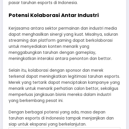
pasar taruhan esports di Indonesia.
Potensi Kolaborasi Antar Industri
Kerjasama antara sektor permainan dan industri media
dapat menghasilkan sinergi yang kuat. Misalnya, saluran
streaming dan platform gaming dapat berkolaborasi
untuk menyediakan konten menarik yang
menggabungkan taruhan dengan gameplay,
meningkatkan interaksi antara penonton dan bettor.
Selain itu, kolaborasi dengan sponsor dan merek
terkenal dapat meningkatkan legitimasi taruhan esports.
Merek yang tertarik dapat menciptakan kampanye yang
menarik untuk menarik perhatian calon bettor, sekaligus
memperluas jangkauan bisnis mereka dalam industri
yang berkembang pesat ini.
Dengan berbagai potensi yang ada, masa depan
taruhan esports di Indonesia tampak menjanjikan dan
siap untuk ekspansi yang berkelanjutan.