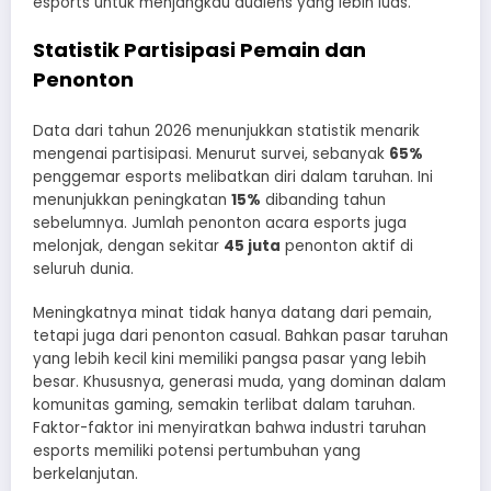
esports untuk menjangkau audiens yang lebih luas.
Statistik Partisipasi Pemain dan
Penonton
Data dari tahun 2026 menunjukkan statistik menarik
mengenai partisipasi. Menurut survei, sebanyak
65%
penggemar esports melibatkan diri dalam taruhan. Ini
menunjukkan peningkatan
15%
dibanding tahun
sebelumnya. Jumlah penonton acara esports juga
melonjak, dengan sekitar
45 juta
penonton aktif di
seluruh dunia.
Meningkatnya minat tidak hanya datang dari pemain,
tetapi juga dari penonton casual. Bahkan pasar taruhan
yang lebih kecil kini memiliki pangsa pasar yang lebih
besar. Khususnya, generasi muda, yang dominan dalam
komunitas gaming, semakin terlibat dalam taruhan.
Faktor-faktor ini menyiratkan bahwa industri taruhan
esports memiliki potensi pertumbuhan yang
berkelanjutan.