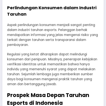
Perlindungan Konsumen dalam Industri
Taruhan
Aspek perlindungan konsumen menjadi sangat penting
dalam industri taruhan esports. Pelanggan berhak
mendapatkan informasi yang jelas mengenai risiko yang
terkait dengan taruhan serta transparansi dalam
pembayaran.
Regulasi yang ketat diharapkan dapat melindungi
konsumen dari penipuan. Misalnya, penerapan kebijakan
verifikasi identitas untuk memastikan bahwa hanya
individu yang memenuhi syarat yang dapat melakukan
taruhan. Sejumlah lembaga juga memberikan sumber
daya bagi konsumen mengenai praktik taruhan yang
aman dan bertanggung jawab.
Prospek Masa Depan Taruhan
Esports di Indonesia