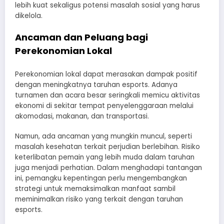
lebih kuat sekaligus potensi masalah sosial yang harus
dikelola.
Ancaman dan Peluang bagi
Perekonomian Lokal
Perekonomian lokal dapat merasakan dampak positif
dengan meningkatnya taruhan esports. Adanya
turnamen dan acara besar seringkali memicu aktivitas
ekonomi di sekitar tempat penyelenggaraan melalui
akomodasi, makanan, dan transportasi.
Namun, ada ancaman yang mungkin muncul, seperti
masalah kesehatan terkait perjudian berlebihan. Risiko
keterlibatan pemain yang lebih muda dalam taruhan
juga menjadi perhatian. Dalam menghadapi tantangan
ini, pemangku kepentingan perlu mengembangkan
strategi untuk memaksimalkan manfaat sambil
meminimalkan risiko yang terkait dengan taruhan
esports.