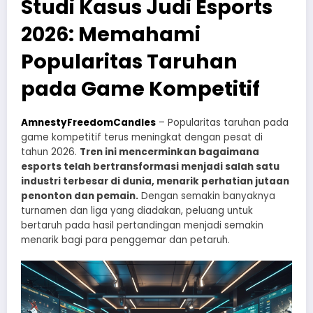
Studi Kasus Judi Esports
2026: Memahami
Popularitas Taruhan
pada Game Kompetitif
AmnestyFreedomCandles
– Popularitas taruhan pada
game kompetitif terus meningkat dengan pesat di
tahun 2026.
Tren ini mencerminkan bagaimana
esports telah bertransformasi menjadi salah satu
industri terbesar di dunia, menarik perhatian jutaan
penonton dan pemain.
Dengan semakin banyaknya
turnamen dan liga yang diadakan, peluang untuk
bertaruh pada hasil pertandingan menjadi semakin
menarik bagi para penggemar dan petaruh.