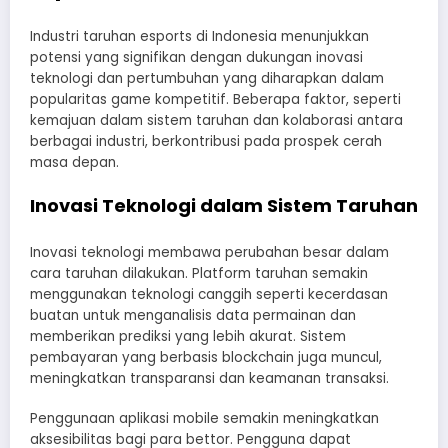
Industri taruhan esports di Indonesia menunjukkan
potensi yang signifikan dengan dukungan inovasi
teknologi dan pertumbuhan yang diharapkan dalam
popularitas game kompetitif. Beberapa faktor, seperti
kemajuan dalam sistem taruhan dan kolaborasi antara
berbagai industri, berkontribusi pada prospek cerah
masa depan.
Inovasi Teknologi dalam Sistem Taruhan
Inovasi teknologi membawa perubahan besar dalam
cara taruhan dilakukan. Platform taruhan semakin
menggunakan teknologi canggih seperti kecerdasan
buatan untuk menganalisis data permainan dan
memberikan prediksi yang lebih akurat. Sistem
pembayaran yang berbasis blockchain juga muncul,
meningkatkan transparansi dan keamanan transaksi.
Penggunaan aplikasi mobile semakin meningkatkan
aksesibilitas bagi para bettor. Pengguna dapat