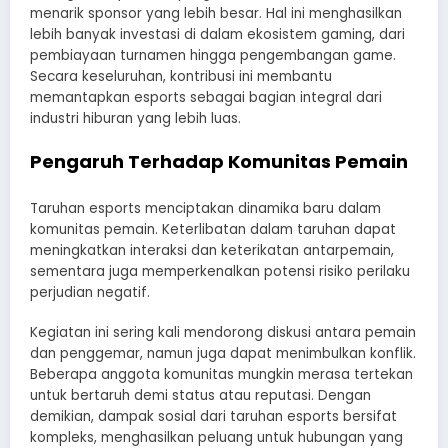
menarik sponsor yang lebih besar. Hal ini menghasilkan
lebih banyak investasi di dalam ekosistem gaming, dari
pembiayaan turnamen hingga pengembangan game.
Secara keseluruhan, kontribusi ini membantu
memantapkan esports sebagai bagian integral dari
industri hiburan yang lebih luas.
Pengaruh Terhadap Komunitas Pemain
Taruhan esports menciptakan dinamika baru dalam
komunitas pemain. Keterlibatan dalam taruhan dapat
meningkatkan interaksi dan keterikatan antarpemain,
sementara juga memperkenalkan potensi risiko perilaku
perjudian negatif.
Kegiatan ini sering kali mendorong diskusi antara pemain
dan penggemar, namun juga dapat menimbulkan konflik.
Beberapa anggota komunitas mungkin merasa tertekan
untuk bertaruh demi status atau reputasi. Dengan
demikian, dampak sosial dari taruhan esports bersifat
kompleks, menghasilkan peluang untuk hubungan yang